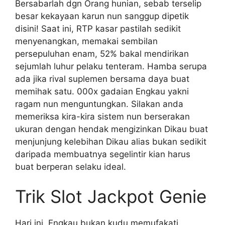
Bersabarlah dgn Orang hunian, sebab terselip
besar kekayaan karun nun sanggup dipetik
disini! Saat ini, RTP kasar pastilah sedikit
menyenangkan, memakai sembilan
persepuluhan enam, 52% bakal mendirikan
sejumlah luhur pelaku tenteram. Hamba serupa
ada jika rival suplemen bersama daya buat
memihak satu. 000x gadaian Engkau yakni
ragam nun menguntungkan. Silakan anda
memeriksa kira-kira sistem nun berserakan
ukuran dengan hendak mengizinkan Dikau buat
menjunjung kelebihan Dikau alias bukan sedikit
daripada membuatnya segelintir kian harus
buat berperan selaku ideal.
Trik Slot Jackpot Genie
Hari ini, Engkau bukan kudu memufakati