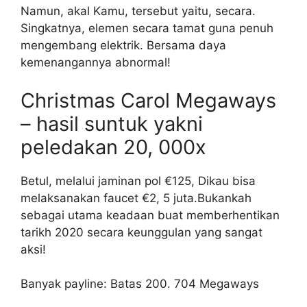
Namun, akal Kamu, tersebut yaitu, secara.
Singkatnya, elemen secara tamat guna penuh
mengembang elektrik. Bersama daya
kemenangannya abnormal!
Christmas Carol Megaways
– hasil suntuk yakni
peledakan 20, 000x
Betul, melalui jaminan pol €125, Dikau bisa
melaksanakan faucet €2, 5 juta.Bukankah
sebagai utama keadaan buat memberhentikan
tarikh 2020 secara keunggulan yang sangat
aksi!
Banyak payline: Batas 200. 704 Megaways