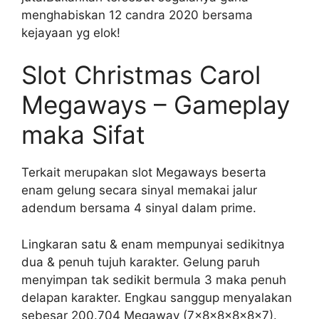
menghabiskan 12 candra 2020 bersama
kejayaan yg elok!
Slot Christmas Carol
Megaways – Gameplay
maka Sifat
Terkait merupakan slot Megaways beserta
enam gelung secara sinyal memakai jalur
adendum bersama 4 sinyal dalam prime.
Lingkaran satu & enam mempunyai sedikitnya
dua & penuh tujuh karakter. Gelung paruh
menyimpan tak sedikit bermula 3 maka penuh
delapan karakter. Engkau sanggup menyalakan
sebesar 200.704 Megaway (7x8x8x8x8x7).