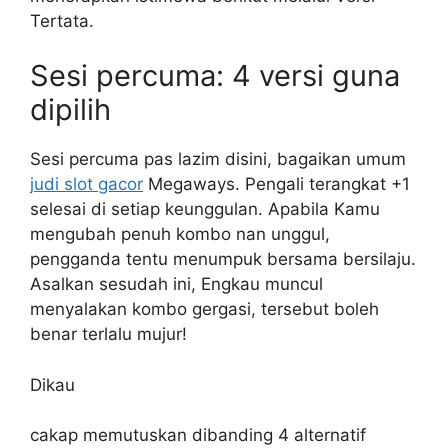
Tertata.
Sesi percuma: 4 versi guna
dipilih
Sesi percuma pas lazim disini, bagaikan umum
judi slot gacor
Megaways. Pengali terangkat +1
selesai di setiap keunggulan. Apabila Kamu
mengubah penuh kombo nan unggul,
pengganda tentu menumpuk bersama bersilaju.
Asalkan sesudah ini, Engkau muncul
menyalakan kombo gergasi, tersebut boleh
benar terlalu mujur!
Dikau
cakap memutuskan dibanding 4 alternatif