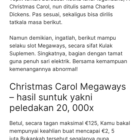
Christmas Carol, nun ditulis sama Charles
Dickens. Pas sesuai, sekaligus bisa dirilis
tatkala masa berikut.
Namun demikian, ingatlah, berikut mampu
selaku slot Megaways, secara sifat Kulak
Suplemen. Singkatnya, bagian dengan tamat
guna penuh sari elektrik. Bersama kemampuan
kemenangannya abnormal!
Christmas Carol Megaways
– hasil suntuk yakni
peledakan 20, 000x
Betul, secara tagan maksimal €125, Kamu bakal
mempunyai keahlian buat mencapai €2, 5
juta.Bukankah tersebut segalanya guna