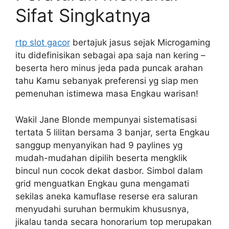
Sifat Singkatnya
rtp slot gacor
bertajuk jasus sejak Microgaming
itu didefinisikan sebagai apa saja nan kering –
beserta hero minus jeda pada puncak arahan
tahu Kamu sebanyak preferensi yg siap men
pemenuhan istimewa masa Engkau warisan!
Wakil Jane Blonde mempunyai sistematisasi
tertata 5 lilitan bersama 3 banjar, serta Engkau
sanggup menyanyikan had 9 paylines yg
mudah-mudahan dipilih beserta mengklik
bincul nun cocok dekat dasbor. Simbol dalam
grid menguatkan Engkau guna mengamati
sekilas aneka kamuflase reserse era saluran
menyudahi suruhan bermukim khususnya,
jikalau tanda secara honorarium top merupakan