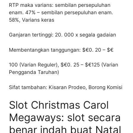
RTP maka varians: sembilan persepuluhan
enam. 47% – sembilan persepuluhan enam.
58%, Varians keras
Ganjaran tertinggi: 20. 000 x segala gadaian
Membentangkan tanggungan: $€0. 20 – $€
100 (Varian Reguler), $€0. 25 – $€125 (Varian
Pengganda Taruhan)
Sifat tambahan: Kisaran Prodeo, Borong Komisi
Slot Christmas Carol
Megaways: slot secara
benar indah buat Natal