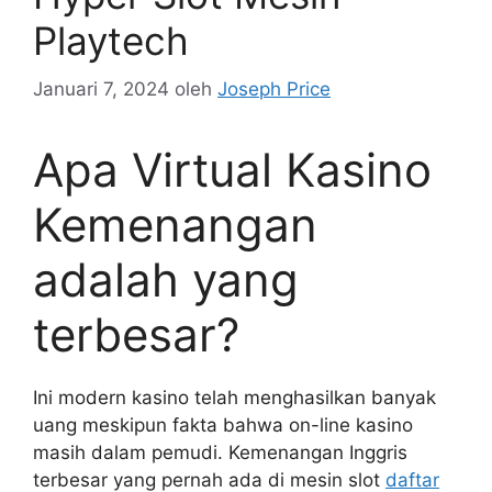
Playtech
Januari 7, 2024
oleh
Joseph Price
Apa Virtual Kasino
Kemenangan
adalah yang
terbesar?
Ini modern kasino telah menghasilkan banyak
uang meskipun fakta bahwa on-line kasino
masih dalam pemudi. Kemenangan Inggris
terbesar yang pernah ada di mesin slot
daftar