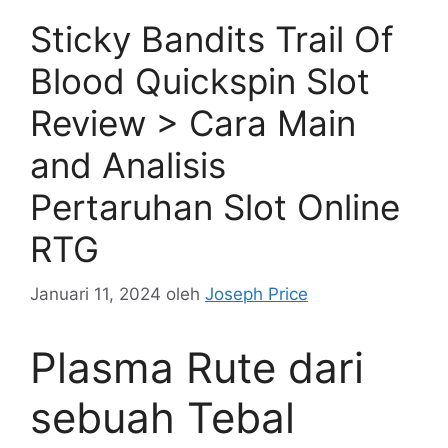
Sticky Bandits Trail Of
Blood Quickspin Slot
Review > Cara Main
and Analisis
Pertaruhan Slot Online
RTG
Januari 11, 2024
oleh
Joseph Price
Plasma Rute dari
sebuah Tebal