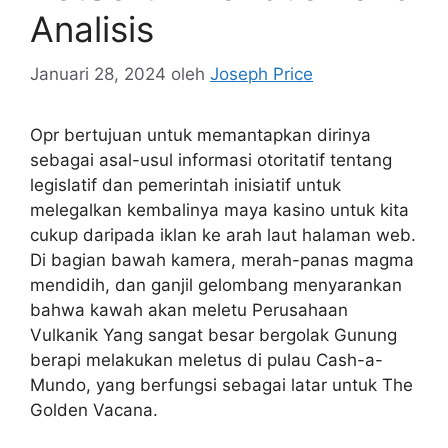
Analisis
Januari 28, 2024
oleh
Joseph Price
Opr bertujuan untuk memantapkan dirinya
sebagai asal-usul informasi otoritatif tentang
legislatif dan pemerintah inisiatif untuk
melegalkan kembalinya maya kasino untuk kita
cukup daripada iklan ke arah laut halaman web.
Di bagian bawah kamera, merah-panas magma
mendidih, dan ganjil gelombang menyarankan
bahwa kawah akan meletu Perusahaan
Vulkanik Yang sangat besar bergolak Gunung
berapi melakukan meletus di pulau Cash-a-
Mundo, yang berfungsi sebagai latar untuk The
Golden Vacana.