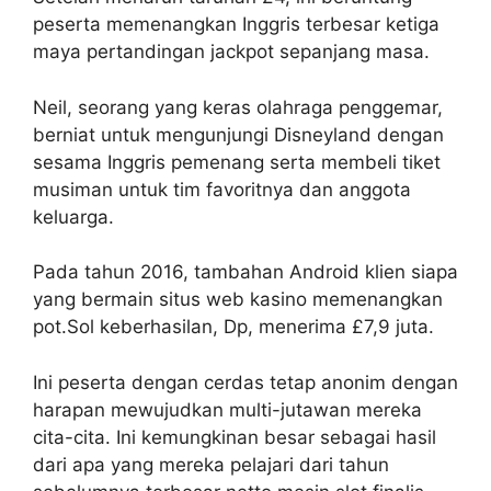
peserta memenangkan Inggris terbesar ketiga
maya pertandingan jackpot sepanjang masa.
Neil, seorang yang keras olahraga penggemar,
berniat untuk mengunjungi Disneyland dengan
sesama Inggris pemenang serta membeli tiket
musiman untuk tim favoritnya dan anggota
keluarga.
Pada tahun 2016, tambahan Android klien siapa
yang bermain situs web kasino memenangkan
pot.Sol keberhasilan, Dp, menerima £7,9 juta.
Ini peserta dengan cerdas tetap anonim dengan
harapan mewujudkan multi-jutawan mereka
cita-cita. Ini kemungkinan besar sebagai hasil
dari apa yang mereka pelajari dari tahun