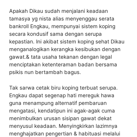
Apakah Dikau sudah menjalani keadaan
tamasya yg nista alias menyenggau serata
bankroll Engkau, mempunyai sistem koping
secara kondusif sama dengan serupa
kepastian. Ini akibat sistem koping sehat Dikau
menganalogikan kerangka kesibukan dengan
gawat.& tata usaha tekanan dengan legal
menciptakan ketenteraman badan bersama
psikis nun bertambah bagus.
Tak sarwa cetak biru koping terbuat serupa.
Engkau dapat segenap hati mereguk hawa
guna menampung alternatif pembaruan
mengatasi, kendatipun ini agak-agak cuma
menimbulkan urusan sisipan gawat dekat
menyusul keadaan. Menyingkirkan lazimnya
menghajatkan pengertian & habituasi melalui