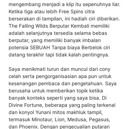
mengembang menjadi a klip itu sepenuhnya liar.
Ketika tiga atau lebih Free Spins citra
berserakan di tampilan, ini hadiah ciri diberikan.
The Falling Wilds Berputar Kembali memiliki
adalah selanjutnya tersedia selama bebas
berputar, yang memiliki banyak imbalan
potensia SEBUAH Tanpa biaya Berbelok ciri
datang terakhir tapi tidak kalah pentingnya.
Saya menikmati turun dan muncul dari cony
celah serta pengorganisasian apa pun untuk
kesenangan pembaca dan pengetahuan. Saya
berusaha untuk memberikan topik ketika
banyak konteks seperti yang saya bisa. Di
Divine Fortune, beberapa yang paling terkenal
dan konyol Yunani mitos makhluk tampil,
termasuk Minotaur, Lion, Medusa, Pegasus,
dan Phoenix. Dengan pengecualian putaran