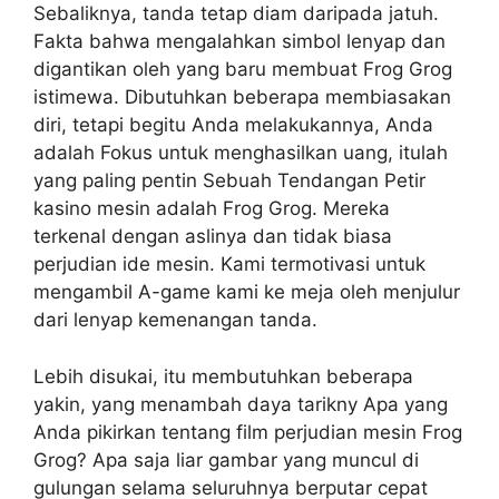
Sebaliknya, tanda tetap diam daripada jatuh.
Fakta bahwa mengalahkan simbol lenyap dan
digantikan oleh yang baru membuat Frog Grog
istimewa. Dibutuhkan beberapa membiasakan
diri, tetapi begitu Anda melakukannya, Anda
adalah Fokus untuk menghasilkan uang, itulah
yang paling pentin Sebuah Tendangan Petir
kasino mesin adalah Frog Grog. Mereka
terkenal dengan aslinya dan tidak biasa
perjudian ide mesin. Kami termotivasi untuk
mengambil A-game kami ke meja oleh menjulur
dari lenyap kemenangan tanda.
Lebih disukai, itu membutuhkan beberapa
yakin, yang menambah daya tarikny Apa yang
Anda pikirkan tentang film perjudian mesin Frog
Grog? Apa saja liar gambar yang muncul di
gulungan selama seluruhnya berputar cepat