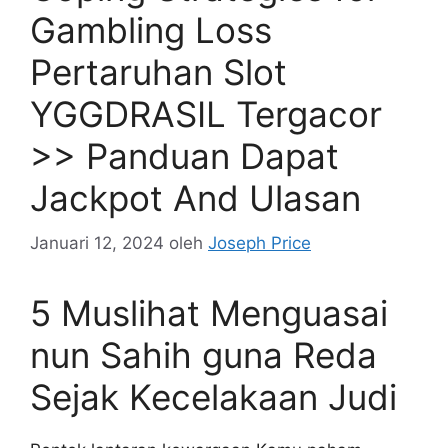
Gambling Loss
Pertaruhan Slot
YGGDRASIL Tergacor
>> Panduan Dapat
Jackpot And Ulasan
Januari 12, 2024
oleh
Joseph Price
5 Muslihat Menguasai
nun Sahih guna Reda
Sejak Kecelakaan Judi