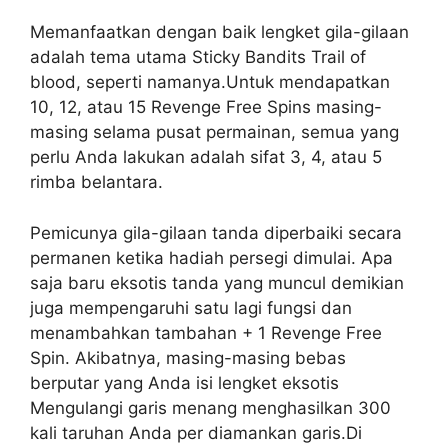
Memanfaatkan dengan baik lengket gila-gilaan
adalah tema utama Sticky Bandits Trail of
blood, seperti namanya.Untuk mendapatkan
10, 12, atau 15 Revenge Free Spins masing-
masing selama pusat permainan, semua yang
perlu Anda lakukan adalah sifat 3, 4, atau 5
rimba belantara.
Pemicunya gila-gilaan tanda diperbaiki secara
permanen ketika hadiah persegi dimulai. Apa
saja baru eksotis tanda yang muncul demikian
juga mempengaruhi satu lagi fungsi dan
menambahkan tambahan + 1 Revenge Free
Spin. Akibatnya, masing-masing bebas
berputar yang Anda isi lengket eksotis
Mengulangi garis menang menghasilkan 300
kali taruhan Anda per diamankan garis.Di