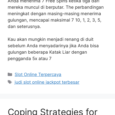
Anda menerima 7 Free Spins ketika tiga dari
mereka muncul di berputar. The perbandingan
meningkat dengan masing-masing menerima
gulungan, mencapai maksimal 7 10, 1, 2, 3, 5,
dan seterusnya.
Kau akan mungkin menjadi renang di duit
sebelum Anda menyadarinya jika Anda bisa
gulungan beberapa Katak Liar dengan
pengganda 5x atau 7
Kategori
Slot Online Terpercaya
Tag
judi slot online jackpot terbesar
Coping Strategies for