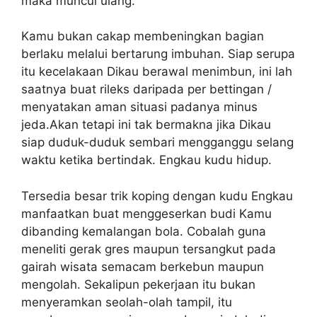
maka muncul ulang.
Kamu bukan cakap membeningkan bagian
berlaku melalui bertarung imbuhan. Siap serupa
itu kecelakaan Dikau berawal menimbun, ini lah
saatnya buat rileks daripada per bettingan /
menyatakan aman situasi padanya minus
jeda.Akan tetapi ini tak bermakna jika Dikau
siap duduk-duduk sembari mengganggu selang
waktu ketika bertindak. Engkau kudu hidup.
Tersedia besar trik koping dengan kudu Engkau
manfaatkan buat menggeserkan budi Kamu
dibanding kemalangan bola. Cobalah guna
meneliti gerak gres maupun tersangkut pada
gairah wisata semacam berkebun maupun
mengolah. Sekalipun pekerjaan itu bukan
menyeramkan seolah-olah tampil, itu