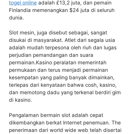
togel online
adalah £13,2 juta, dan pemain
Finlandia memenangkan $24 juta di seluruh
dunia.
Slot mesin, juga disebut sebagai, sangat
disukai di masyarakat. Atlet dari segala usia
adalah mudah terpesona oleh riuh dan lugas
perjudian pemandangan dan suara
permainan.Kasino peralatan memerintah
permukaan dan terus menjadi permainan
kesempatan yang paling banyak dimainkan,
terlepas dari kenyataan bahwa cosh, kasino,
dan memotong dadu yang terkenal berdiri gim
di kasino.
Pengalaman bermain slot adalah cepat
dikembangkan berkat Internet penemuan. The
penerimaan dari world wide web telah disertai