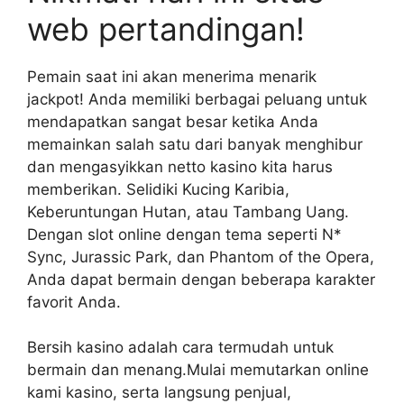
web pertandingan!
Pemain saat ini akan menerima menarik
jackpot! Anda memiliki berbagai peluang untuk
mendapatkan sangat besar ketika Anda
memainkan salah satu dari banyak menghibur
dan mengasyikkan netto kasino kita harus
memberikan. Selidiki Kucing Karibia,
Keberuntungan Hutan, atau Tambang Uang.
Dengan slot online dengan tema seperti N*
Sync, Jurassic Park, dan Phantom of the Opera,
Anda dapat bermain dengan beberapa karakter
favorit Anda.
Bersih kasino adalah cara termudah untuk
bermain dan menang.Mulai memutarkan online
kami kasino, serta langsung penjual,