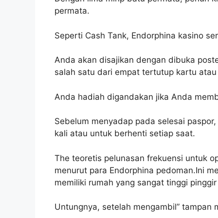
permata.
Seperti Cash Tank, Endorphina kasino serin
Anda akan disajikan dengan dibuka post
salah satu dari empat tertutup kartu atau 
Anda hadiah digandakan jika Anda membu
Sebelum menyadap pada selesai paspor, 
kali atau untuk berhenti setiap saat.
The teoretis pelunasan frekuensi untuk o
menurut para Endorphina pedoman.Ini m
memiliki rumah yang sangat tinggi pinggi
Untungnya, setelah mengambil” tampan me