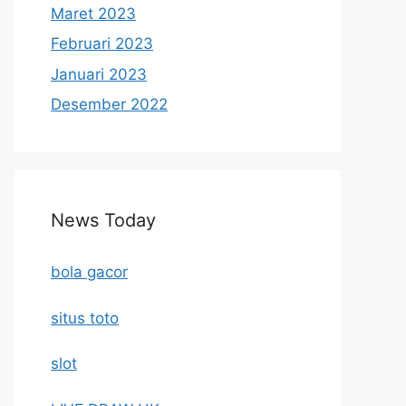
Maret 2023
Februari 2023
Januari 2023
Desember 2022
News Today
bola gacor
situs toto
slot