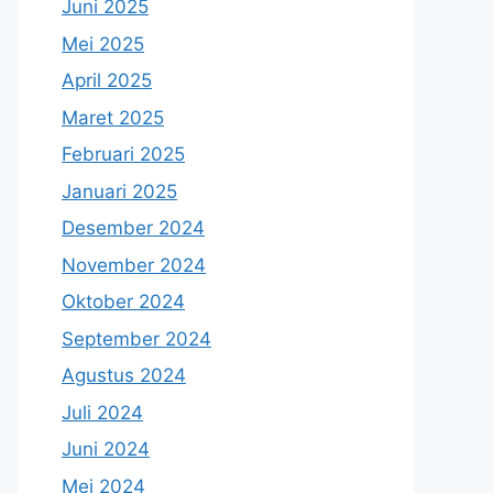
Juni 2025
Mei 2025
April 2025
Maret 2025
Februari 2025
Januari 2025
Desember 2024
November 2024
Oktober 2024
September 2024
Agustus 2024
Juli 2024
Juni 2024
Mei 2024