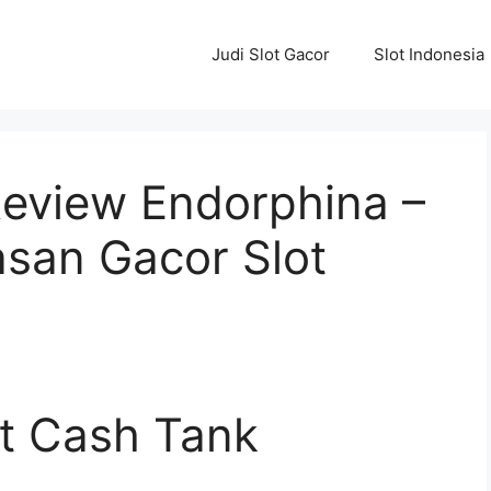
Judi Slot Gacor
Slot Indonesia
Review Endorphina –
san Gacor Slot
ot Cash Tank