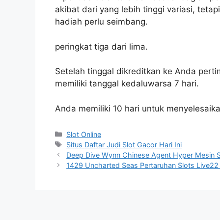
akibat dari yang lebih tinggi variasi, tet
hadiah perlu seimbang.
peringkat tiga dari lima.
Setelah tinggal dikreditkan ke Anda per
memiliki tanggal kedaluwarsa 7 hari.
Anda memiliki 10 hari untuk menyelesai
Kategori
Slot Online
Tag
Situs Daftar Judi Slot Gacor Hari Ini
Deep Dive Wynn Chinese Agent Hyper Mesin Sl
1429 Uncharted Seas Pertaruhan Slots Live22 