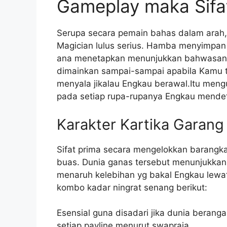
Gameplay maka Sifa
Serupa secara pemain bahas dalam arah, 
Magician lulus serius. Hamba menyimpan 
ana menetapkan menunjukkan bahwasany
dimainkan sampai-sampai apabila Kamu 
menyala jikalau Engkau berawal.Itu men
pada setiap rupa-rupanya Engkau mendet
Karakter Kartika Garang
Sifat prima secara mengelokkan barangkal
buas. Dunia ganas tersebut menunjukkan
menaruh kelebihan yg bakal Engkau lewa
kombo kadar ningrat senang berikut:
Esensial guna disadari jika dunia beranga
setiap payline menurut swapraja.