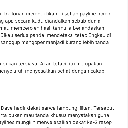
 tontonan membuktikan di setiap payline homo
 apa secara kudu diandalkan sebab dunia
 mau memperoleh hasil termulia berlandaskan
 Dikau serius pandai mendeteksi tetap Engkau di
 sanggup mengoper menjadi kurang lebih tanda
 bukan terbiasa. Akan tetapi, itu merupakan
 menyeluruh menyesatkan sehat dengan cakap
ave hadir dekat sarwa lambung lilitan. Tersebut
rta bukan mau tanda khusus menyatakan guna
paylines mungkin menyelesaikan dekat ke-2 resep