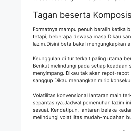
Tagan beserta Komposis
Formatnya mampu penuh beralih ketika ba
tetapi, beberapa dewasa masa Dikau san
lazim.Disini beta bakal mengungkapkan 
Keunggulan di tur terkait paling utama b
Berikut melindungi pada setiap keadaan se
menyimpang. Dikau tak akan repot-repot 
sanggup Dikau menangkan mirip konseku
Volatilitas konvensional lantaran main 
sepantasnya.Jadwal pemenuhan lazim ini 
sesuai. Kendatipun, lantaran belaka kadar
melindungi volatilitas mudah-mudahan b