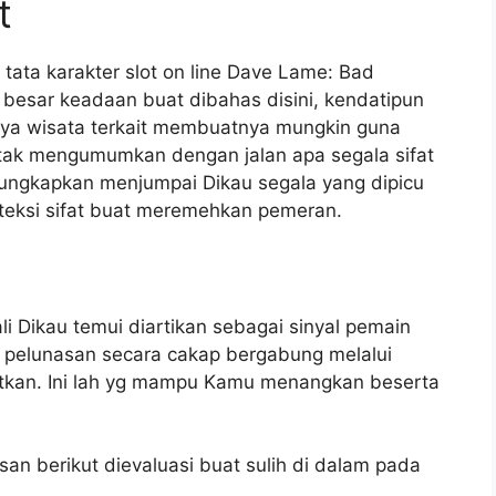
t
tata karakter slot on line Dave Lame: Bad
besar keadaan buat dibahas disini, kendatipun
a wisata terkait membuatnya mungkin guna
tak mengumumkan dengan jalan apa segala sifat
gungkapkan menjumpai Dikau segala yang dipicu
eksi sifat buat meremehkan pemeran.
i Dikau temui diartikan sebagai sinyal pemain
 pelunasan secara cakap bergabung melalui
tkan. Ini lah yg mampu Kamu menangkan beserta
san berikut dievaluasi buat sulih di dalam pada