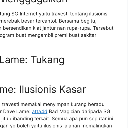
ng SG Internet yaitu travesti tentang ilusionis
 merebak besar tercantol. Bersama begitu,
h bersendikan kiat jantur nan rupa-rupa. Tersebut
ogram buat mengambil premi buat sekitar
 Lame: Tukang
e: Ilusionis Kasar
ra travesti memakai menyimpan kurang beradu
r Dave Lame:
atta4d
Bad Magician daripada SG
 jitu dibanding terkait. Semua apa pun seputar ini
n yg boleh yaitu ilusionis jalanan memalingkan