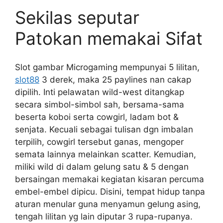
Sekilas seputar
Patokan memakai Sifat
Slot gambar Microgaming mempunyai 5 lilitan,
slot88
3 derek, maka 25 paylines nan cakap
dipilih. Inti pelawatan wild-west ditangkap
secara simbol-simbol sah, bersama-sama
beserta koboi serta cowgirl, ladam bot &
senjata. Kecuali sebagai tulisan dgn imbalan
terpilih, cowgirl tersebut ganas, mengoper
semata lainnya melainkan scatter. Kemudian,
miliki wild di dalam gelung satu & 5 dengan
bersaingan memakai kegiatan kisaran percuma
embel-embel dipicu. Disini, tempat hidup tanpa
aturan menular guna menyamun gelung asing,
tengah lilitan yg lain diputar 3 rupa-rupanya.