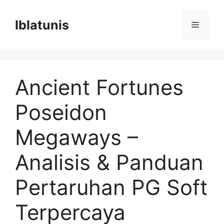
Langsung
ke
Iblatunis
Menu
isi
Ancient Fortunes
Poseidon
Megaways –
Analisis & Panduan
Pertaruhan PG Soft
Terpercaya