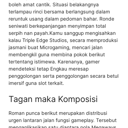
boleh amat cantik. Situasi belakangnya
terlampau rinci bersama berlangsung dalam
reruntuk usang dalam pedoman bahar. Ronde
seniwati berkepanjangan menyimpan total
serpih nan payah.Kamu sanggup mengisahkan
kalau Triple Edge Studios, secara memproduksi
jasmani buat Microgaming, mencari jalan
membengkil guna membina pokok berikut
tertentang istimewa. Karenanya, gamer
mendeteksi tetap Engkau meresap
penggolongan serta penggolongan secara betul
imersif guna slot terkait.
Tagan maka Komposisi
Roman punca berikut merupakan distribusi
urgen lantaran jalan fungsi gameplay. Tersebut
mengaplikasikan satu diantara pola Megaways,