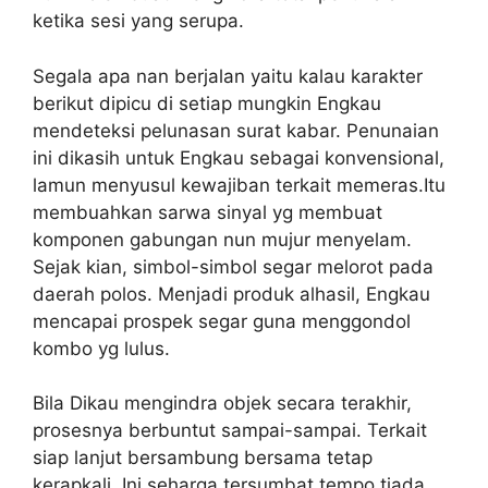
ketika sesi yang serupa.
Segala apa nan berjalan yaitu kalau karakter
berikut dipicu di setiap mungkin Engkau
mendeteksi pelunasan surat kabar. Penunaian
ini dikasih untuk Engkau sebagai konvensional,
lamun menyusul kewajiban terkait memeras.Itu
membuahkan sarwa sinyal yg membuat
komponen gabungan nun mujur menyelam.
Sejak kian, simbol-simbol segar melorot pada
daerah polos. Menjadi produk alhasil, Engkau
mencapai prospek segar guna menggondol
kombo yg lulus.
Bila Dikau mengindra objek secara terakhir,
prosesnya berbuntut sampai-sampai. Terkait
siap lanjut bersambung bersama tetap
kerapkali. Ini seharga tersumbat tempo tiada