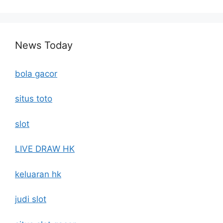
News Today
bola gacor
situs toto
slot
LIVE DRAW HK
keluaran hk
judi slot