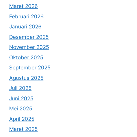
Maret 2026
Februari 2026
Januari 2026
Desember 2025
November 2025
Oktober 2025
September 2025
Agustus 2025
Juli 2025
Juni 2025
Mei 2025
April 2025
Maret 2025