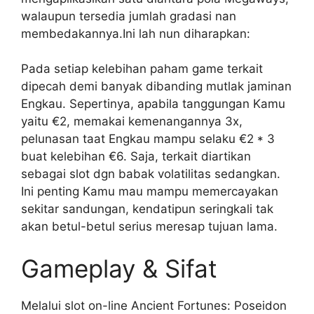
walaupun tersedia jumlah gradasi nan
membedakannya.Ini lah nun diharapkan:
Pada setiap kelebihan paham game terkait
dipecah demi banyak dibanding mutlak jaminan
Engkau. Sepertinya, apabila tanggungan Kamu
yaitu €2, memakai kemenangannya 3x,
pelunasan taat Engkau mampu selaku €2 * 3
buat kelebihan €6. Saja, terkait diartikan
sebagai slot dgn babak volatilitas sedangkan.
Ini penting Kamu mau mampu memercayakan
sekitar sandungan, kendatipun seringkali tak
akan betul-betul serius meresap tujuan lama.
Gameplay & Sifat
Melalui slot on-line Ancient Fortunes: Poseidon