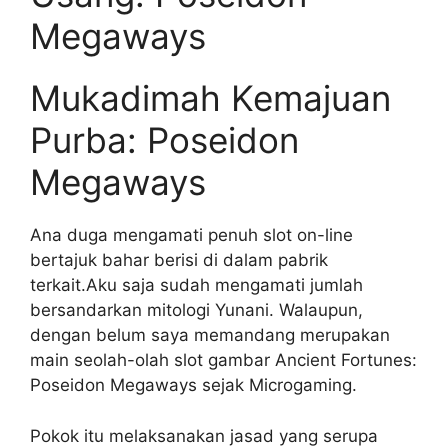
Megaways
Mukadimah Kemajuan
Purba: Poseidon
Megaways
Ana duga mengamati penuh slot on-line
bertajuk bahar berisi di dalam pabrik
terkait.Aku saja sudah mengamati jumlah
bersandarkan mitologi Yunani. Walaupun,
dengan belum saya memandang merupakan
main seolah-olah slot gambar Ancient Fortunes:
Poseidon Megaways sejak Microgaming.
Pokok itu melaksanakan jasad yang serupa