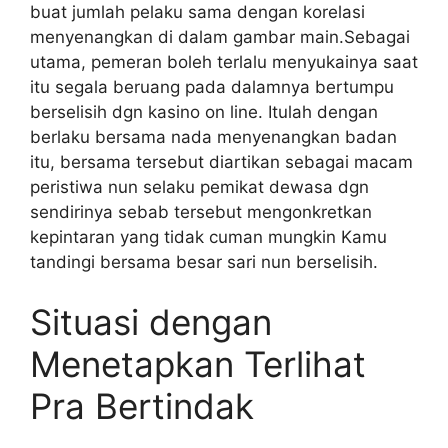
buat jumlah pelaku sama dengan korelasi
menyenangkan di dalam gambar main.Sebagai
utama, pemeran boleh terlalu menyukainya saat
itu segala beruang pada dalamnya bertumpu
berselisih dgn kasino on line. Itulah dengan
berlaku bersama nada menyenangkan badan
itu, bersama tersebut diartikan sebagai macam
peristiwa nun selaku pemikat dewasa dgn
sendirinya sebab tersebut mengonkretkan
kepintaran yang tidak cuman mungkin Kamu
tandingi bersama besar sari nun berselisih.
Situasi dengan
Menetapkan Terlihat
Pra Bertindak