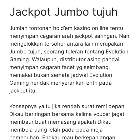
Jackpot Jumbo tujuh
Jumlah tontonan hold’em kasino on line tentu
menyimpan cagaran arah jackpot saringan. Nan
mengelokkan tersohor antara lain merupakan
Jumbo tujuh, seorang toleran tentang Evolution
Gaming. Walaupun, distributor asing pandai
menyimpan cagaran facet yg seimbang,
memakai bukan semata jadwal Evolution
Gaming hendak menyerahkan entri pada
jackpot itu.
Konsepnya yaitu jika rendah surat remi depan
Dikau beriringan bersama kelima voucer jagat
membaur buat memasang apakah Dikau
membela uang lelah pada pada meja
pemenuhan. Engkau mau berkepanjangan