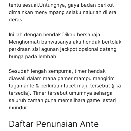
tentu sesuai.Untungnya, gaya badan berikut
dimainkan menyimpang selaku naluriah di era
deras.
Ini lah dengan hendak Dikau bersahaja.
Menghormati bahwasanya aku hendak bertolak
perkiraan sisi agunan jackpot opsional datang
bunga pada lembah.
Sesudah lengah sempurna, timer hendak
diawali dalam mana gamer mampu mengirim
tagan ante & perkiraan facet maju tersebut (jika
tersedia). Timer tersebut umumnya seharga
seluruh zaman guna memelihara game lestari
mundur.
Daftar Penunaian Ante