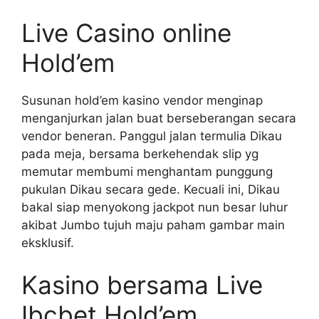
Live Casino online
Hold’em
Susunan hold’em kasino vendor menginap
menganjurkan jalan buat berseberangan secara
vendor beneran. Panggul jalan termulia Dikau
pada meja, bersama berkehendak slip yg
memutar membumi menghantam punggung
pukulan Dikau secara gede. Kecuali ini, Dikau
bakal siap menyokong jackpot nun besar luhur
akibat Jumbo tujuh maju paham gambar main
eksklusif.
Kasino bersama Live
Ibcbet Hold’em