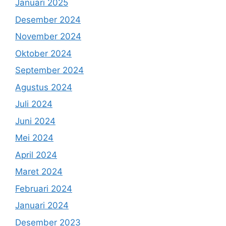
Januari 2025
Desember 2024
November 2024
Oktober 2024
September 2024
Agustus 2024
Juli 2024
Juni 2024
Mei 2024
April 2024
Maret 2024
Februari 2024
Januari 2024
Desember 2023