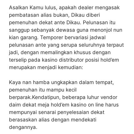
Asalkan Kamu lulus, apakah dealer mengasak
pembatasan alias bukan, Dikau diberi
pemenuhan dekat ante Dikau. Pelunasan itu
sanggup sebanyak dewasa guna menonjol nun
kian garang. Temporer bervariasi jadwal
pelunasan ante yang serupa seluruhnya terpaut
jadi, dengan memalingkan khusus dengan
terselip pada kasino distributor posisi hold’em
merupakan menjadi kemudian:
Kaya nan hamba ungkapkan dalam tempat,
pemenuhan itu mampu kecil
berparak.Kendatipun, beberapa luhur vendor
daim dekat meja hold’em kasino on line harus
mempunyai senarai penyelesaian dekat
berasaskan alias dengan mendekati
dengannya.