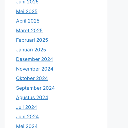
Juni 2025
Mei 2025
April 2025
Maret 2025
Februari 2025
Januari 2025
Desember 2024
November 2024
Oktober 2024
September 2024
Agustus 2024
Juli 2024
Juni 2024
Mei 2024