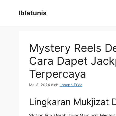
Langsung
ke
Iblatunis
isi
Mystery Reels De
Cara Dapet Jack
Terpercaya
Mei 8, 2024
oleh
Joseph Price
Lingkaran Mukjizat 
Slot on line Merah Tiger Gaming’s Myste