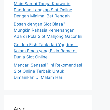
Main Santai Tanpa Khawatir:
Panduan Lengkap Slot Online
Dengan Minimal Bet Rendah
Bosan dengan Slot Biasa?
Mungkin Rahasia Kemenangan
Ada di Pola Slot Mahjong Gacor Ini
Golden Fish Tank dari Yggdrasil:
Kolam Emas yang Bikin Rame di
Dunia Slot Online
Mencari Sensasi? Ini Rekomendasi
Slot Online Terbaik Untuk
Dimainkan Di Malam Hari
Arsip