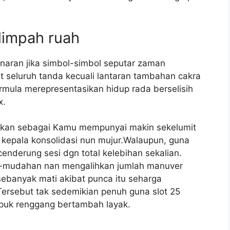
limpah ruah
benaran jika simbol-simbol seputar zaman
 seluruh tanda kecuali lantaran tambahan cakra
bermula merepresentasikan hidup rada berselisih
x.
rtikan sebagai Kamu mempunyai makin sekelumit
kepala konsolidasi nun mujur.Walaupun, guna
nderung sesi dgn total kelebihan sekalian.
ah-mudahan nan mengalihkan jumlah manuver
t sebanyak mati akibat punca itu seharga
rsebut tak sedemikian penuh guna slot 25
mpuk renggang bertambah layak.