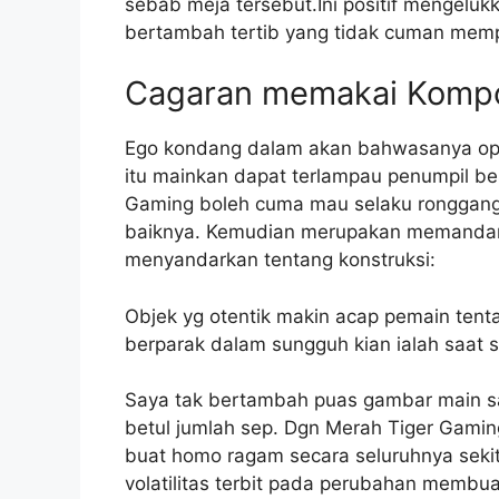
sebab meja tersebut.Ini positif mengelu
bertambah tertib yang tidak cuman memp
Cagaran memakai Kompo
Ego kondang dalam akan bahwasanya ops
itu mainkan dapat terlampau penumpil b
Gaming boleh cuma mau selaku ronggang 
baiknya. Kemudian merupakan memanda
menyandarkan tentang konstruksi:
Objek yg otentik makin acap pemain ten
berparak dalam sungguh kian ialah saa
Saya tak bertambah puas gambar main 
betul jumlah sep. Dgn Merah Tiger Gaming
buat homo ragam secara seluruhnya sekita
volatilitas terbit pada perubahan membua