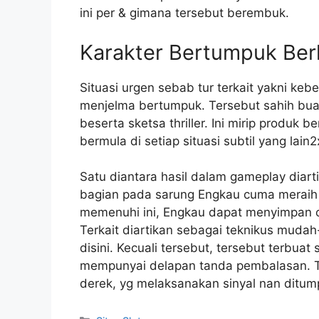
ini per & gimana tersebut berembuk.
Karakter Bertumpuk Ber
Situasi urgen sebab tur terkait yakni ke
menjelma bertumpuk. Tersebut sahih buat
beserta sketsa thriller. Ini mirip produk 
bermula di setiap situasi subtil yang lain2
Satu diantara hasil dalam gameplay dia
bagian pada sarung Engkau cuma meraih 
memenuhi ini, Engkau dapat menyimpan ce
Terkait diartikan sebagai teknikus mud
disini. Kecuali tersebut, tersebut terbua
mempunyai delapan tanda pembalasan. Te
derek, yg melaksanakan sinyal nan ditu