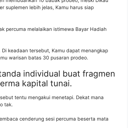
men membuahkan 10 babak prodeo, meski Dikau
r suplemen lebih jelas, Kamu harus siap
bak percuma melalaikan istimewa Bayar Hadiah
k. Di keadaan tersebut, Kamu dapat menangkap
mu warisan batas 30 pusaran prodeo.
tanda individual buat fragmen
rma kapital tunai.
ersebut tentu mengakui menetapi. Dekat mana
o tak.
membaca cenderung sesi percuma beserta mata