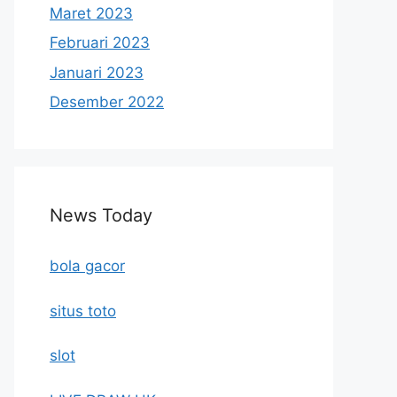
Maret 2023
Februari 2023
Januari 2023
Desember 2022
News Today
bola gacor
situs toto
slot