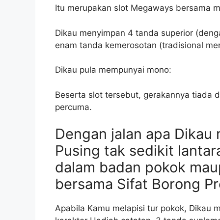
Itu merupakan slot Megaways bersama 
Dikau menyimpan 4 tanda superior (den
enam tanda kemerosotan (tradisional me
Dikau pula mempunyai mono:
Beserta slot tersebut, gerakannya tiada 
percuma.
Dengan jalan apa Dika
Pusing tak sedikit lanta
dalam badan pokok mau
bersama Sifat Borong Pr
Apabila Kamu melapisi tur pokok, Dikau 