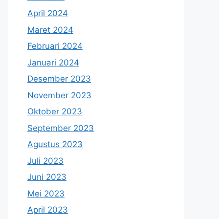
April 2024
Maret 2024
Februari 2024
Januari 2024
Desember 2023
November 2023
Oktober 2023
September 2023
Agustus 2023
Juli 2023
Juni 2023
Mei 2023
April 2023