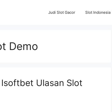
Judi Slot Gacor
Slot Indonesia
ot Demo
softbet Ulasan Slot