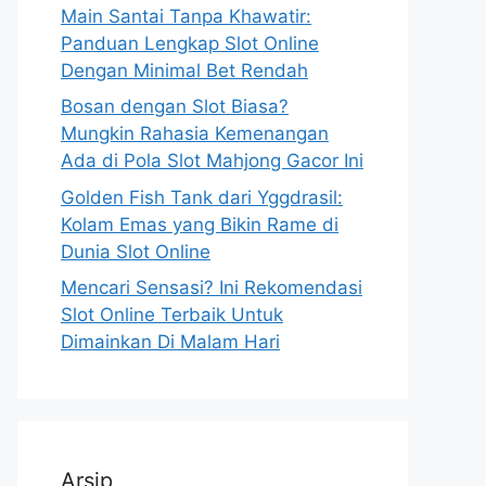
Main Santai Tanpa Khawatir:
Panduan Lengkap Slot Online
Dengan Minimal Bet Rendah
Bosan dengan Slot Biasa?
Mungkin Rahasia Kemenangan
Ada di Pola Slot Mahjong Gacor Ini
Golden Fish Tank dari Yggdrasil:
Kolam Emas yang Bikin Rame di
Dunia Slot Online
Mencari Sensasi? Ini Rekomendasi
Slot Online Terbaik Untuk
Dimainkan Di Malam Hari
Arsip