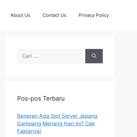
About Us
Contact Us
Privacy Policy
Cari
untuk:
Pos-pos Terbaru
Beneran Ada Slot Server Jepang
Gampang Menang Hari Ini? Cek
Faktanya!