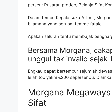
persen: Pusaran prodeo, Belanja Sifat Ko
Dalam tempo Kepala suku Arthur, Morgan
bilamana yang serupa, femme fatale.
Apakah saluran tentu membajak pengharg
Bersama Morgana, cakap
unggul tak invalid sejak
Engkau dapat bertempur sejumlah dewasa
lelah top yakni €200 seperseribu. Diamkan
Morgana Megaways 
Sifat