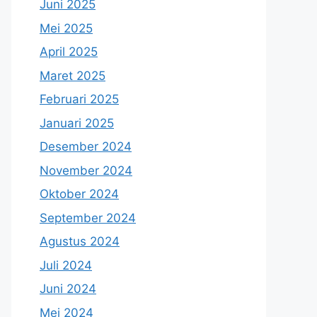
Juni 2025
Mei 2025
April 2025
Maret 2025
Februari 2025
Januari 2025
Desember 2024
November 2024
Oktober 2024
September 2024
Agustus 2024
Juli 2024
Juni 2024
Mei 2024