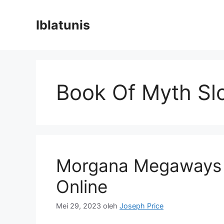
Langsung
ke
Iblatunis
isi
Book Of Myth Sl
Morgana Megaways I
Online
Mei 29, 2023
oleh
Joseph Price