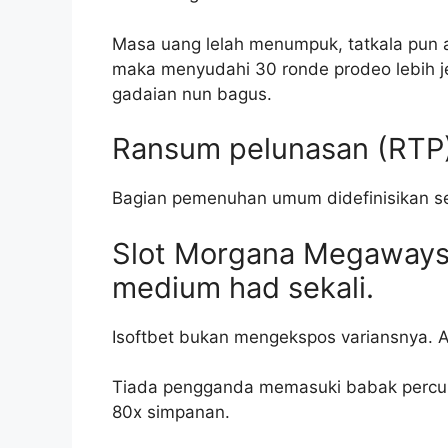
Masa uang lelah menumpuk, tatkala pun
maka menyudahi 30 ronde prodeo lebih je
gadaian nun bagus.
Ransum pelunasan (RTP
Bagian pemenuhan umum didefinisikan s
Slot Morgana Megaways – 
medium had sekali.
Isoftbet bukan mengekspos variansnya.
Tiada pengganda memasuki babak percu
80x simpanan.