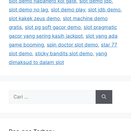
slot demo habanero koi gate
,
slot demo jdb
,
slot demo no lag
,
slot demo play
,
slot jdb demo
,
slot kakek zeus demo
,
slot machine demo
gratis
,
slot pg soft gacor demo
,
slot pragmatic
gacor yang sering kasih jackpot
,
slot yang ada
game booming
,
spin doctor slot demo
,
star 77
slot demo
,
sticky bandits slot demo
,
yang
dimaksud to dalam slot
Cari
untuk: