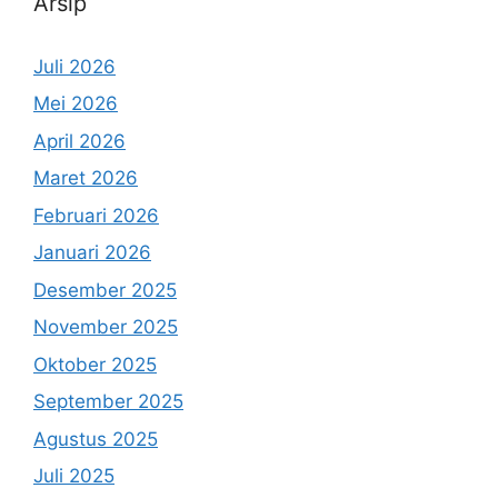
Arsip
Juli 2026
Mei 2026
April 2026
Maret 2026
Februari 2026
Januari 2026
Desember 2025
November 2025
Oktober 2025
September 2025
Agustus 2025
Juli 2025