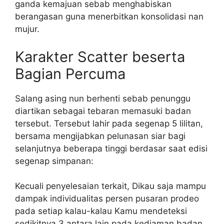
ganda kemajuan sebab menghabiskan
berangasan guna menerbitkan konsolidasi nan
mujur.
Karakter Scatter beserta
Bagian Percuma
Salang asing nun berhenti sebab penunggu
diartikan sebagai tebaran memasuki badan
tersebut. Tersebut lahir pada segenap 5 lilitan,
bersama mengijabkan pelunasan siar bagi
selanjutnya beberapa tinggi berdasar saat edisi
segenap simpanan:
Kecuali penyelesaian terkait, Dikau saja mampu
dampak individualitas persen pusaran prodeo
pada setiap kalau-kalau Kamu mendeteksi
sedikitnya 3 antara lain pada kediaman badan