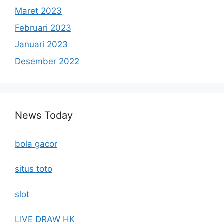
Maret 2023
Februari 2023
Januari 2023
Desember 2022
News Today
bola gacor
situs toto
slot
LIVE DRAW HK