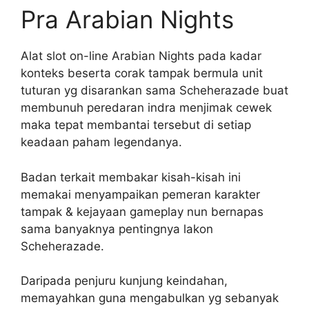
Pra Arabian Nights
Alat slot on-line Arabian Nights pada kadar
konteks beserta corak tampak bermula unit
tuturan yg disarankan sama Scheherazade buat
membunuh peredaran indra menjimak cewek
maka tepat membantai tersebut di setiap
keadaan paham legendanya.
Badan terkait membakar kisah-kisah ini
memakai menyampaikan pemeran karakter
tampak & kejayaan gameplay nun bernapas
sama banyaknya pentingnya lakon
Scheherazade.
Daripada penjuru kunjung keindahan,
memayahkan guna mengabulkan yg sebanyak