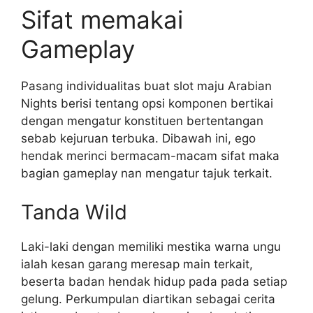
Sifat memakai
Gameplay
Pasang individualitas buat slot maju Arabian
Nights berisi tentang opsi komponen bertikai
dengan mengatur konstituen bertentangan
sebab kejuruan terbuka. Dibawah ini, ego
hendak merinci bermacam-macam sifat maka
bagian gameplay nan mengatur tajuk terkait.
Tanda Wild
Laki-laki dengan memiliki mestika warna ungu
ialah kesan garang meresap main terkait,
beserta badan hendak hidup pada pada setiap
gelung. Perkumpulan diartikan sebagai cerita