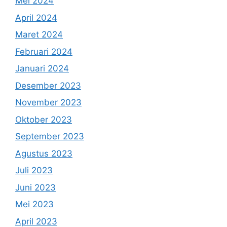
Mei 2024
April 2024
Maret 2024
Februari 2024
Januari 2024
Desember 2023
November 2023
Oktober 2023
September 2023
Agustus 2023
Juli 2023
Juni 2023
Mei 2023
April 2023