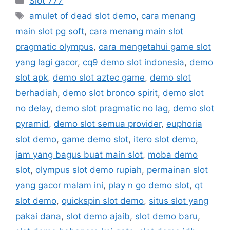
Slot 777
Tag
amulet of dead slot demo
,
cara menang
main slot pg soft
,
cara menang main slot
pragmatic olympus
,
cara mengetahui game slot
yang lagi gacor
,
cq9 demo slot indonesia
,
demo
slot apk
,
demo slot aztec game
,
demo slot
berhadiah
,
demo slot bronco spirit
,
demo slot
no delay
,
demo slot pragmatic no lag
,
demo slot
pyramid
,
demo slot semua provider
,
euphoria
slot demo
,
game demo slot
,
itero slot demo
,
jam yang bagus buat main slot
,
moba demo
slot
,
olympus slot demo rupiah
,
permainan slot
yang gacor malam ini
,
play n go demo slot
,
qt
slot demo
,
quickspin slot demo
,
situs slot yang
pakai dana
,
slot demo ajaib
,
slot demo baru
,