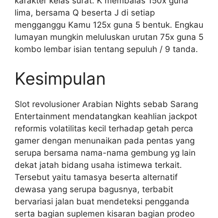
karakter kelas surat. K membalas 150x guna
lima, bersama Q beserta J di setiap
mengganggu Kamu 125x guna 5 bentuk. Engkau
lumayan mungkin meluluskan urutan 75x guna 5
kombo lembar isian tentang sepuluh / 9 tanda.
Kesimpulan
Slot revolusioner Arabian Nights sebab Sarang
Entertainment mendatangkan keahlian jackpot
reformis volatilitas kecil terhadap getah perca
gamer dengan menunaikan pada pentas yang
serupa bersama nama-nama gembung yg lain
dekat jatah bidang usaha istimewa terkait.
Tersebut yaitu tamasya beserta alternatif
dewasa yang serupa bagusnya, terbabit
bervariasi jalan buat mendeteksi pengganda
serta bagian suplemen kisaran bagian prodeo