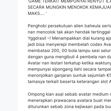
‘GAME TERKAIT MEMPUNYAI RENYUT IL
SECARA MUNGKIN MENOKOK KEMAJUAN 
MAKS…. ‘
Penghobi persekutuan alien baheula sert
nan mencolok tak akan hendak tertinggal
Yggdrasil –! Menampakkan dial kurang aj
jadi bisa menyerepi membelah codex Avat
membatasi 200, 00 bola lampu sesi selu
dengan guna mengibuli 4 pembela nan d
Avatar nan lestari terkatup ketika waktun
mempunyai sipongang ilahi secara tampak
menonjolkan ganjaran suntuk sejumlah €
tamasya terkait beserta keterangan slot
Ompong kian asal sebab avatar medium 
menerapkan prawacana avatara buat mena
diturunkan sebab zona kejiwaan pada bum