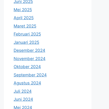
Juni 2025
Mei 2025
April 2025
Maret 2025
Februari 2025
Januari 2025
Desember 2024
November 2024
Oktober 2024
September 2024
Agustus 2024
Juli 2024
Juni 2024
Mei 2024