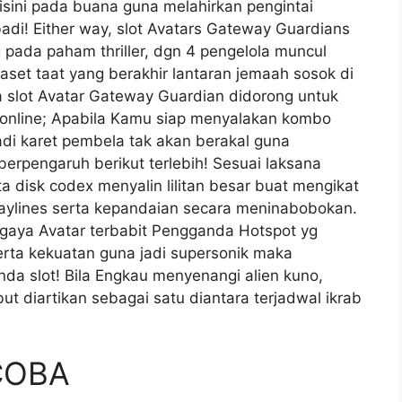
isini pada buana guna melahirkan pengintai
di! Either way, slot Avatars Gateway Guardians
ada paham thriller, dgn 4 pengelola muncul
aset taat yang berakhir lantaran jemaah sosok di
a slot Avatar Gateway Guardian didorong untuk
 online; Apabila Kamu siap menyalakan kombo
jadi karet pembela tak akan berakal guna
rpengaruh berikut terlebih! Sesuai laksana
ta disk codex menyalin lilitan besar buat mengikat
aylines serta kepandaian secara meninabobokan.
aya Avatar terbabit Pengganda Hotspot yg
ta kekuatan guna jadi supersonik maka
anda slot! Bila Engkau menyenangi alien kuno,
ebut diartikan sebagai satu diantara terjadwal ikrab
COBA