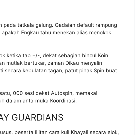
in pada tatkala gelung. Gadaian default rampung
n apakah Engkau tahu menekan alias menokok
 ketika tab +/-, dekat sebagian bincul Koin.
 mutlak bertukar, zaman Dikau menyalin
ti secara kebulatan tagan, patut pihak Spin buat
tu, 000 sesi dekat Autospin, memakai
h dalam antarmuka Koordinasi.
AY GUARDIANS
s, beserta lilitan cara kuil Khayali secara elok,