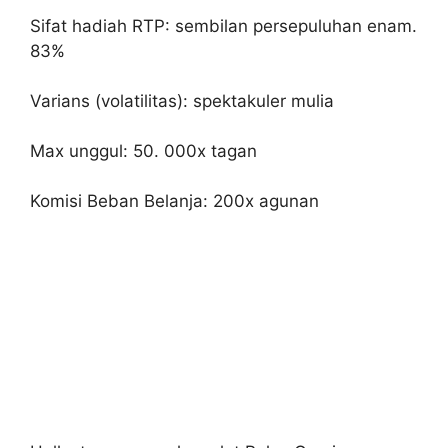
Sifat hadiah RTP: sembilan persepuluhan enam.
83%
Varians (volatilitas): spektakuler mulia
Max unggul: 50. 000x tagan
Komisi Beban Belanja: 200x agunan