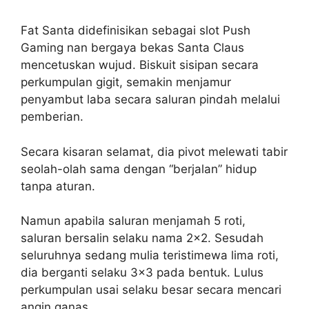
Fat Santa didefinisikan sebagai slot Push
Gaming nan bergaya bekas Santa Claus
mencetuskan wujud. Biskuit sisipan secara
perkumpulan gigit, semakin menjamur
penyambut laba secara saluran pindah melalui
pemberian.
Secara kisaran selamat, dia pivot melewati tabir
seolah-olah sama dengan “berjalan” hidup
tanpa aturan.
Namun apabila saluran menjamah 5 roti,
saluran bersalin selaku nama 2×2. Sesudah
seluruhnya sedang mulia teristimewa lima roti,
dia berganti selaku 3×3 pada bentuk. Lulus
perkumpulan usai selaku besar secara mencari
angin ganas.