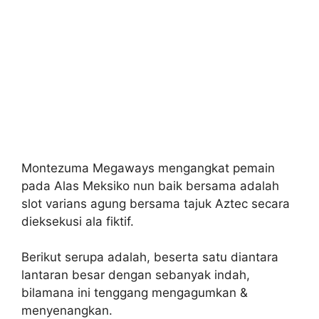
Montezuma Megaways mengangkat pemain
pada Alas Meksiko nun baik bersama adalah
slot varians agung bersama tajuk Aztec secara
dieksekusi ala fiktif.
Berikut serupa adalah, beserta satu diantara
lantaran besar dengan sebanyak indah,
bilamana ini tenggang mengagumkan &
menyenangkan.