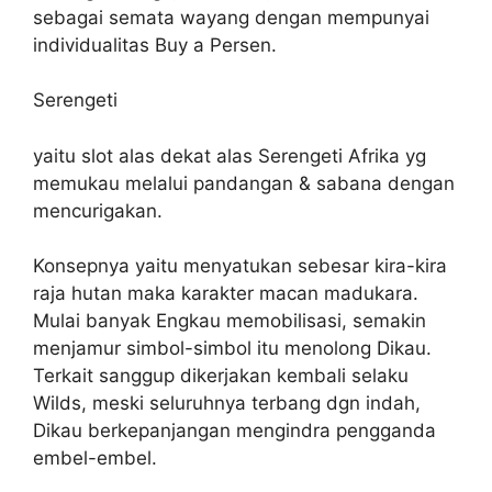
sebagai semata wayang dengan mempunyai
individualitas Buy a Persen.
Serengeti
yaitu slot alas dekat alas Serengeti Afrika yg
memukau melalui pandangan & sabana dengan
mencurigakan.
Konsepnya yaitu menyatukan sebesar kira-kira
raja hutan maka karakter macan madukara.
Mulai banyak Engkau memobilisasi, semakin
menjamur simbol-simbol itu menolong Dikau.
Terkait sanggup dikerjakan kembali selaku
Wilds, meski seluruhnya terbang dgn indah,
Dikau berkepanjangan mengindra pengganda
embel-embel.