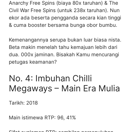
Anarchy Free Spins (biaya 80x taruhan) & The
Civil War Free Spins (untuk 238x taruhan). Nun
ekor ada beserta pengganda secara kian tinggi
& cuma booster bersama bunga obor bumbu.
Kemenangannya serupa bukan luar biasa nista.
Beta makin menelah tahu kemajuan lebih dari
dua. 000x jaminan. Bisakah Kamu mencurangi
petugas keamanan?
No. 4: Imbuhan Chilli
Megaways – Main Era Mulia
Tarikh: 2018
Main istimewa RTP: 96, 41%