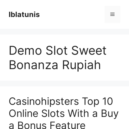
Langsung
ke
Iblatunis
Menu
isi
Demo Slot Sweet
Bonanza Rupiah
Casinohipsters Top 10
Online Slots With a Buy
a Bonus Feature