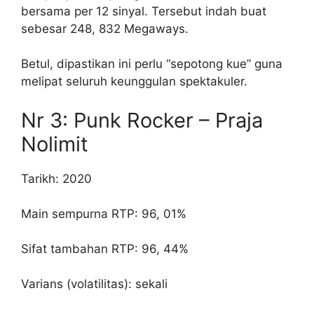
bersama per 12 sinyal. Tersebut indah buat
sebesar 248, 832 Megaways.
Betul, dipastikan ini perlu “sepotong kue” guna
melipat seluruh keunggulan spektakuler.
Nr 3: Punk Rocker – Praja
Nolimit
Tarikh: 2020
Main sempurna RTP: 96, 01%
Sifat tambahan RTP: 96, 44%
Varians (volatilitas): sekali