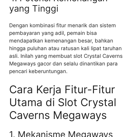
yang Tinggi
Dengan kombinasi fitur menarik dan sistem
pembayaran yang adil, pemain bisa
mendapatkan kemenangan besar, bahkan
hingga puluhan atau ratusan kali lipat taruhan
asli. Inilah yang membuat slot Crystal Caverns
Megaways gacor dan selalu dinantikan para
pencari keberuntungan.
Cara Kerja Fitur-Fitur
Utama di Slot Crystal
Caverns Megaways
1. Mekanisme Megaways