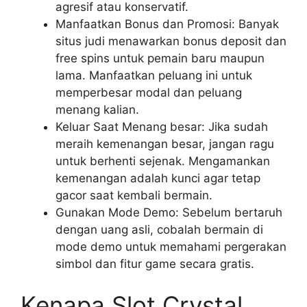
agresif atau konservatif.
Manfaatkan Bonus dan Promosi: Banyak
situs judi menawarkan bonus deposit dan
free spins untuk pemain baru maupun
lama. Manfaatkan peluang ini untuk
memperbesar modal dan peluang
menang kalian.
Keluar Saat Menang besar: Jika sudah
meraih kemenangan besar, jangan ragu
untuk berhenti sejenak. Mengamankan
kemenangan adalah kunci agar tetap
gacor saat kembali bermain.
Gunakan Mode Demo: Sebelum bertaruh
dengan uang asli, cobalah bermain di
mode demo untuk memahami pergerakan
simbol dan fitur game secara gratis.
Kenapa Slot Crystal