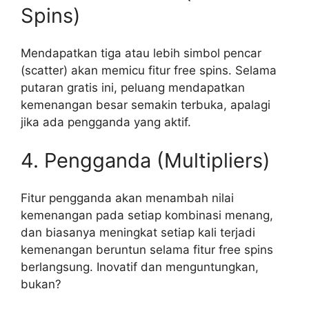
Spins)
Mendapatkan tiga atau lebih simbol pencar
(scatter) akan memicu fitur free spins. Selama
putaran gratis ini, peluang mendapatkan
kemenangan besar semakin terbuka, apalagi
jika ada pengganda yang aktif.
4. Pengganda (Multipliers)
Fitur pengganda akan menambah nilai
kemenangan pada setiap kombinasi menang,
dan biasanya meningkat setiap kali terjadi
kemenangan beruntun selama fitur free spins
berlangsung. Inovatif dan menguntungkan,
bukan?