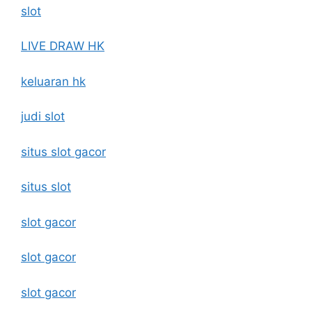
slot
LIVE DRAW HK
keluaran hk
judi slot
situs slot gacor
situs slot
slot gacor
slot gacor
slot gacor