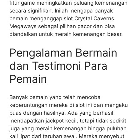
fitur game meningkatkan peluang kemenangan
secara signifikan. Inilah mengapa banyak
pemain menganggap slot Crystal Caverns
Megaways sebagai pilihan gacor dan bisa
diandalkan untuk meraih kemenangan besar.
Pengalaman Bermain
dan Testimoni Para
Pemain
Banyak pemain yang telah mencoba
keberuntungan mereka di slot ini dan mengaku
puas dengan hasilnya. Ada yang berhasil
mendapatkan jackpot kecil, tetapi tidak sedikit
juga yang meraih kemenangan hingga puluhan
kali lipat dari taruhan awal. Mereka menyebut