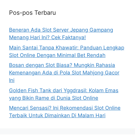
Pos-pos Terbaru
Beneran Ada Slot Server Jepang Gampang
Menang Hari Ini? Cek Faktanya!
Main Santai Tanpa Khawatir: Panduan Lengkap
Slot Online Dengan Minimal Bet Rendah
Bosan dengan Slot Biasa? Mungkin Rahasia
Kemenangan Ada di Pola Slot Mahjong Gacor
Ini
Golden Fish Tank dari Yggdrasil: Kolam Emas
yang Bikin Rame di Dunia Slot Online
Mencari Sensasi? Ini Rekomendasi Slot Online
Terbaik Untuk Dimainkan Di Malam Hari