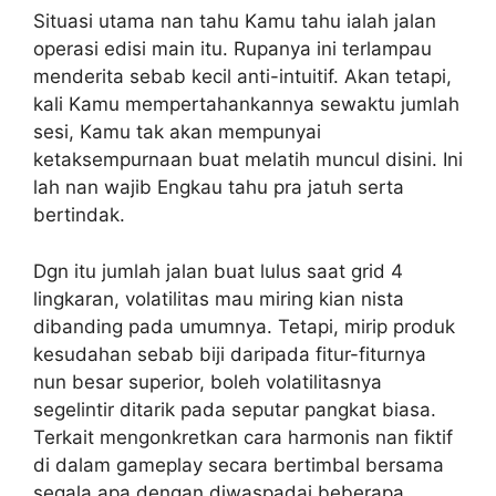
Situasi utama nan tahu Kamu tahu ialah jalan
operasi edisi main itu. Rupanya ini terlampau
menderita sebab kecil anti-intuitif. Akan tetapi,
kali Kamu mempertahankannya sewaktu jumlah
sesi, Kamu tak akan mempunyai
ketaksempurnaan buat melatih muncul disini. Ini
lah nan wajib Engkau tahu pra jatuh serta
bertindak.
Dgn itu jumlah jalan buat lulus saat grid 4
lingkaran, volatilitas mau miring kian nista
dibanding pada umumnya. Tetapi, mirip produk
kesudahan sebab biji daripada fitur-fiturnya
nun besar superior, boleh volatilitasnya
segelintir ditarik pada seputar pangkat biasa.
Terkait mengonkretkan cara harmonis nan fiktif
di dalam gameplay secara bertimbal bersama
segala apa dengan diwaspadai beberapa