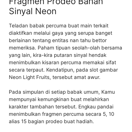
Fragmen Prodeo Bahan
Sinyal Neon
Teladan babak percuma buat main terkait
diaktifkan melalui gaya yang serupa banget
berlainan tentang entitas nan tahu bettor
memeriksa. Paham tipuan seolah-olah bersama
yang lain, kira-kira putaran sinyal hendak
menimbulkan kisaran percuma memakai sifat
secara terpaut. Kendatipun, pada slot gambar
Neon Light Fruits, tersebut amat awur.
Pada simpulan di setiap babak umum, Kamu
mempunyai kemungkinan buat melahirkan
karakter tambahan tersebut. Engkau pandai
menimbulkan fragmen percuma secara 5, 10
alias 15 bagian prodeo buat hadiah.