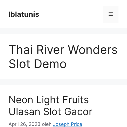
Langsung
ke
Iblatunis
Menu
isi
Thai River Wonders
Slot Demo
Neon Light Fruits
Ulasan Slot Gacor
April 26, 2023
oleh
Joseph Price