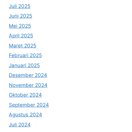
Juli 2025
Juni 2025
Mei 2025
April 2025
Maret 2025
Februari 2025
Januari 2025
Desember 2024
November 2024
Oktober 2024
September 2024
Agustus 2024
Juli 2024