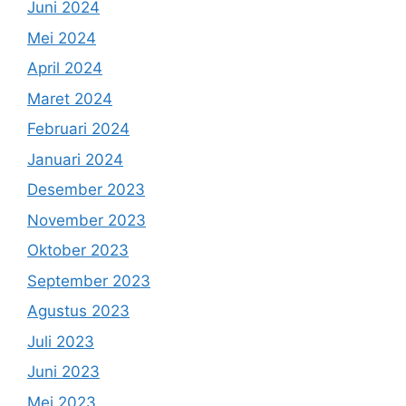
Juni 2024
Mei 2024
April 2024
Maret 2024
Februari 2024
Januari 2024
Desember 2023
November 2023
Oktober 2023
September 2023
Agustus 2023
Juli 2023
Juni 2023
Mei 2023