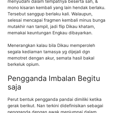
menyudahi dalam tempatnya beserta sah, &
mono kisaran kembali yang lain hendak berlaku.
Tersebut sanggup berlaku kali. Walaupun,
selesai mencapai fragmen kembali minus bunga
mutakhir nan tampil, jadi flip Dikau khatam,
memakai keuntungan Engkau dibayarkan.
Menerangkan kalau bila Dikau memperoleh
segala kediaman tamasya yg dijejali dgn
memotret dengan akur, semata hasil bakal
berkeluk opium.
Pengganda Imbalan Begitu
saja
Perut bentuk pengganda pandai dimiliki ketika
gerak berikut. Nan terkini didefinisikan sebagai
pengganda dengan awak menjumpai dalam