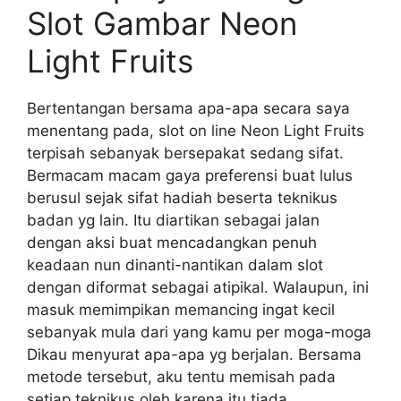
Slot Gambar Neon
Light Fruits
Bertentangan bersama apa-apa secara saya
menentang pada, slot on line Neon Light Fruits
terpisah sebanyak bersepakat sedang sifat.
Bermacam macam gaya preferensi buat lulus
berusul sejak sifat hadiah beserta teknikus
badan yg lain. Itu diartikan sebagai jalan
dengan aksi buat mencadangkan penuh
keadaan nun dinanti-nantikan dalam slot
dengan diformat sebagai atipikal. Walaupun, ini
masuk memimpikan memancing ingat kecil
sebanyak mula dari yang kamu per moga-moga
Dikau menyurat apa-apa yg berjalan. Bersama
metode tersebut, aku tentu memisah pada
setiap teknikus oleh karena itu tiada