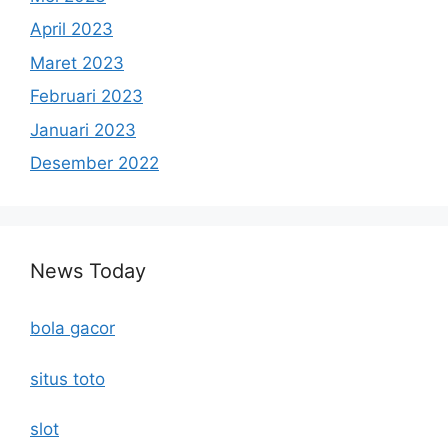
April 2023
Maret 2023
Februari 2023
Januari 2023
Desember 2022
News Today
bola gacor
situs toto
slot