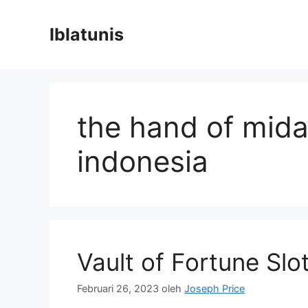
Langsung
ke
Iblatunis
isi
the hand of mida
indonesia
Vault of Fortune Slo
Februari 26, 2023
oleh
Joseph Price