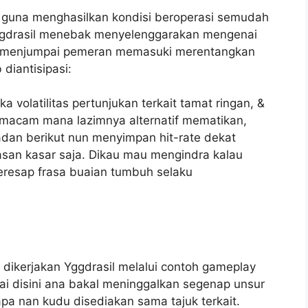
guna menghasilkan kondisi beroperasi semudah
Yggdrasil menebak menyelenggarakan mengenai
ng menjumpai pemeran memasuki merentangkan
 diantisipasi:
volatilitas pertunjukan terkait tamat ringan, &
 macam mana lazimnya alternatif mematikan,
dan berikut nun menyimpan hit-rate dekat
san kasar saja. Dikau mau mengindra kalau
eresap frasa buaian tumbuh selaku
dikerjakan Yggdrasil melalui contoh gameplay
kai disini ana bakal meninggalkan segenap unsur
pa nan kudu disediakan sama tajuk terkait.