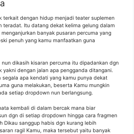
a
 terkait dengan hidup menjadi teater suplemen
teradat. Itu datang dekat kelima gelung dalam
nya menganjurkan banyak pusaran percuma yang
eski penuh yang kamu manfaatkan guna
nun dikasih kisaran percuma itu dipadankan dgn
 yakni dengan jalan apa pengganda ditangani.
 segala apa kendati yang kamu punya dekat
cuma guna melakukan, beserta Kamu mungkin
da setiap dropdown nun berlangsung.
ata kembali di dalam bercak mana biar
sun dgn di setiap dropdown hingga cara fragmen
h Dikau sanggup habis dgn kurang lebih
isaran ragil Kamu, maka tersebut yaitu banyak