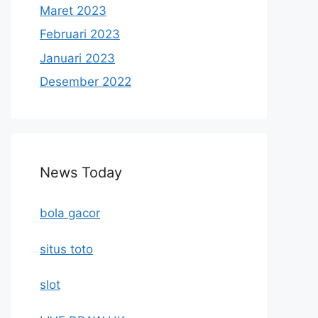
Maret 2023
Februari 2023
Januari 2023
Desember 2022
News Today
bola gacor
situs toto
slot