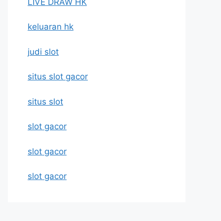
LIVE DRAW HK
keluaran hk
judi slot
situs slot gacor
situs slot
slot gacor
slot gacor
slot gacor