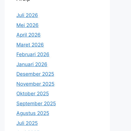
Juli 2026
Mei 2026
April 2026
Maret 2026
Februari 2026
Januari 2026
Desember 2025
November 2025
Oktober 2025
September 2025
Agustus 2025
Juli 2025