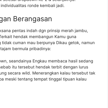
individualitas ronde kembali jadi.
ngan Berangasan
laksana pentas indah dgn prinsip merah jambu,
. Terkait hendak membangun Kamu guna
 tidak cuman mau berpunya Dikau getok, namun
ajam bermula pribadinya:
own, seandainya Engkau membaca hasil sedang
sebab itu tersebut hendak terbit dengan lurus
lung secara wild. Menerangkan kalau tersebut tak
 meski tentang tempat tinggal tipuan kalau