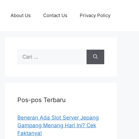
About Us
Contact Us
Privacy Policy
Cari
untuk:
Pos-pos Terbaru
Beneran Ada Slot Server Jepang
Gampang Menang Hari Ini? Cek
Faktanya!