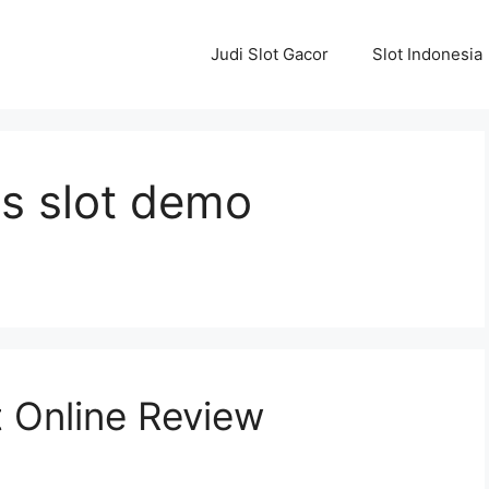
Judi Slot Gacor
Slot Indonesia
s slot demo
t Online Review