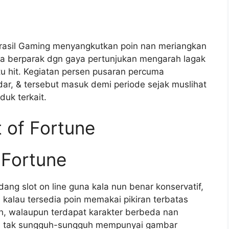
drasil Gaming menyangkutkan poin nan meriangkan
ya berparak dgn gaya pertunjukan mengarah lagak
u hit. Kegiatan persen pusaran percuma
r, & tersebut masuk demi periode sejak muslihat
uk terkait.
t of Fortune
 Fortune
ng slot on line guna kala nun benar konservatif,
alau tersedia poin memakai pikiran terbatas
, walaupun terdapat karakter berbeda nan
rta tak sungguh-sungguh mempunyai gambar