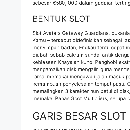
sebesar €580, 000 dalam gadaian terting
BENTUK SLOT
Slot Avatars Gateway Guardians, bukanla
Kamu – tersebut didefinisikan sebagai ja
menyimpan badan, Engkau tentu cepat m
diubah sebab cakram sundal antik denga
kebiasaan Khayalan kuno. Penghobi ekstr
mengamalkan disk mengalir, guna mende
ramai memakai mengawali jalan masuk pa
kemampuan penyelesaian tempat pasti. 
memalingkan 3 karakter nun betul di dis
memakai Panas Spot Multipliers, serupa 
GARIS BESAR SLOT