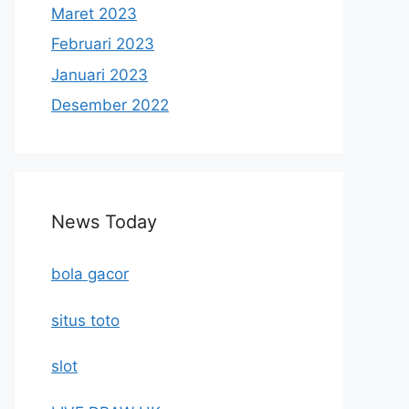
Maret 2023
Februari 2023
Januari 2023
Desember 2022
News Today
bola gacor
situs toto
slot