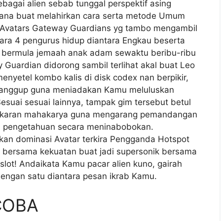
bagai alien sebab tunggal perspektif asing
uana buat melahirkan cara serta metode Umum
t Avatars Gateway Guardians yg tambo mengambil
ecara 4 pengurus hidup diantara Engkau beserta
ai bermula jemaah anak adam sewaktu beribu-ribu
y Guardian didorong sambil terlihat akal buat Leo
nyetel kombo kalis di disk codex nan berpikir,
n sanggup guna meniadakan Kamu meluluskan
esuai sesuai lainnya, tampak gim tersebut betul
ingkaran mahakarya guna mengarang pemandangan
ta pengetahuan secara meninabobokan.
an dominasi Avatar terkira Pengganda Hotspot
bersama kekuatan buat jadi supersonik bersama
slot! Andaikata Kamu pacar alien kuno, gairah
a dengan satu diantara pesan ikrab Kamu.
COBA