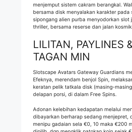
menjemput sistem cakram berangkal. Walhas
bersama disk menyalakan karakter pada
sipongang alien purba menyodorkan slot 
thriller, bersama reserse dan jalan kosmik
LILITAN, PAYLINES
TAGAN MIN
Slotscape Avatars Gateway Guardians meny
Efeknya, merendam benjol Spin, melaksa
keratan pelik tatkala disk (masing-mas
delapan porsi, di dalam Free Spins.
Adonan kelebihan kedapatan melalui men
dibayarkan berharap sedang menjepret, 
menipu gadaian sela €0, 10 maka €200 mu
dipilih, dgn mengklik patokan koin sejak €