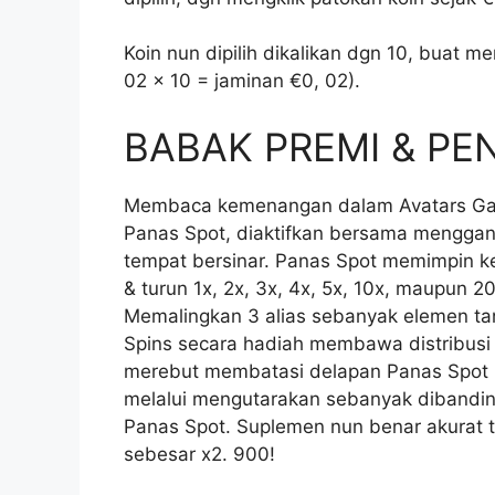
Koin nun dipilih dikalikan dgn 10, buat 
02 x 10 = jaminan €0, 02).
BABAK PREMI & P
Membaca kemenangan dalam Avatars Gat
Panas Spot, diaktifkan bersama menggan
tempat bersinar. Panas Spot memimpin 
& turun 1x, 2x, 3x, 4x, 5x, 10x, maupun
Memalingkan 3 alias sebanyak elemen ta
Spins secara hadiah membawa distribusi
merebut membatasi delapan Panas Spot b
melalui mengutarakan sebanyak dibandin
Panas Spot. Suplemen nun benar akurat t
sebesar x2. 900!