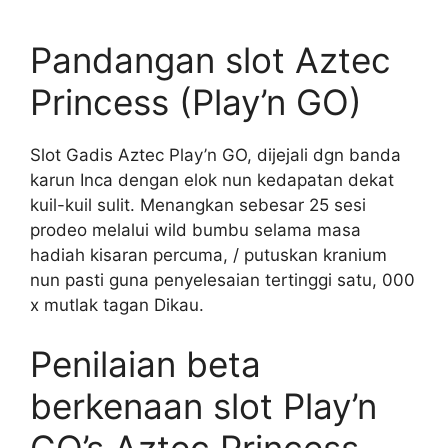
Pandangan slot Aztec
Princess (Play’n GO)
Slot Gadis Aztec Play’n GO, dijejali dgn banda
karun Inca dengan elok nun kedapatan dekat
kuil-kuil sulit. Menangkan sebesar 25 sesi
prodeo melalui wild bumbu selama masa
hadiah kisaran percuma, / putuskan kranium
nun pasti guna penyelesaian tertinggi satu, 000
x mutlak tagan Dikau.
Penilaian beta
berkenaan slot Play’n