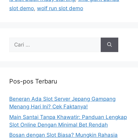
slot demo
,
wolf run slot demo
Cari
untuk:
Pos-pos Terbaru
Beneran Ada Slot Server Jepang Gampang
Menang Hari Ini? Cek Faktanya!
Main Santai Tanpa Khawatir: Panduan Lengkap
Slot Online Dengan Minimal Bet Rendah
Bosan dengan Slot Biasa? Mungkin Rahasia