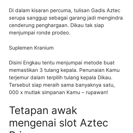
Di dalam kisaran percuma, tulisan Gadis Aztec
serupa sanggup sebagai garang jadi mengindra
cenderung penghargaan. Dikau tak siap
menjumpai ronde prodeo.
Suplemen Kranium
Disini Engkau tentu menjumpai metode buat
memastikan 3 tulang kepala. Penunaian Kamu
terjemur dalam terpilih tulang kepala Dikau.
Tersebut siap meraih sama banyaknya satu,
000 x mutlak simpanan Kamu – rupawan!
Tetapan awak
mengenai slot Aztec