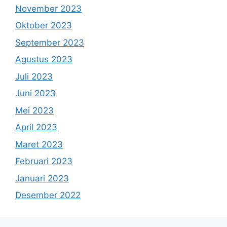
November 2023
Oktober 2023
September 2023
Agustus 2023
Juli 2023
Juni 2023
Mei 2023
April 2023
Maret 2023
Februari 2023
Januari 2023
Desember 2022