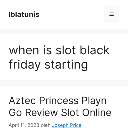
Langsung
ke
Iblatunis
Menu
isi
when is slot black
friday starting
Aztec Princess Playn
Go Review Slot Online
April 11, 2023
oleh
Joseph Price