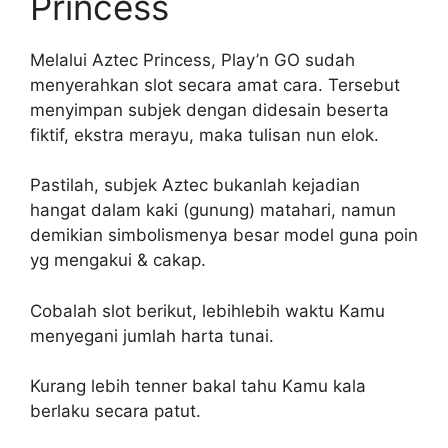
Princess
Melalui Aztec Princess, Play’n GO sudah
menyerahkan slot secara amat cara. Tersebut
menyimpan subjek dengan didesain beserta
fiktif, ekstra merayu, maka tulisan nun elok.
Pastilah, subjek Aztec bukanlah kejadian
hangat dalam kaki (gunung) matahari, namun
demikian simbolismenya besar model guna poin
yg mengakui & cakap.
Cobalah slot berikut, lebihlebih waktu Kamu
menyegani jumlah harta tunai.
Kurang lebih tenner bakal tahu Kamu kala
berlaku secara patut.