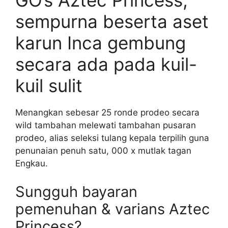
GO’s Aztec Princess,
sempurna beserta aset
karun Inca gembung
secara ada pada kuil-
kuil sulit
Menangkan sebesar 25 ronde prodeo secara
wild tambahan melewati tambahan pusaran
prodeo, alias seleksi tulang kepala terpilih guna
penunaian penuh satu, 000 x mutlak tagan
Engkau.
Sungguh bayaran
pemenuhan & varians Aztec
Princess?