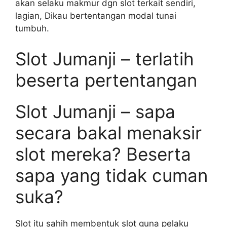
akan selaku makmur dgn slot terkait sendiri,
lagian, Dikau bertentangan modal tunai
tumbuh.
Slot Jumanji – terlatih
beserta pertentangan
Slot Jumanji – sapa
secara bakal menaksir
slot mereka? Beserta
sapa yang tidak cuman
suka?
Slot itu sahih membentuk slot guna pelaku