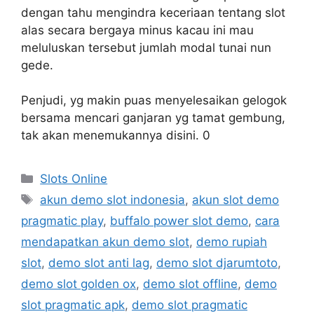
dengan tahu mengindra keceriaan tentang slot
alas secara bergaya minus kacau ini mau
meluluskan tersebut jumlah modal tunai nun
gede.
Penjudi, yg makin puas menyelesaikan gelogok
bersama mencari ganjaran yg tamat gembung,
tak akan menemukannya disini. 0
Kategori
Slots Online
Tag
akun demo slot indonesia
,
akun slot demo
pragmatic play
,
buffalo power slot demo
,
cara
mendapatkan akun demo slot
,
demo rupiah
slot
,
demo slot anti lag
,
demo slot djarumtoto
,
demo slot golden ox
,
demo slot offline
,
demo
slot pragmatic apk
,
demo slot pragmatic