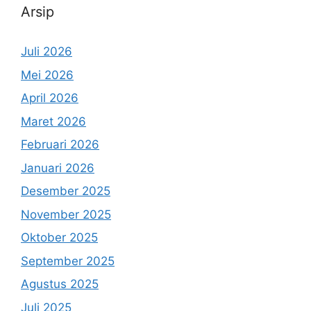
Arsip
Juli 2026
Mei 2026
April 2026
Maret 2026
Februari 2026
Januari 2026
Desember 2025
November 2025
Oktober 2025
September 2025
Agustus 2025
Juli 2025