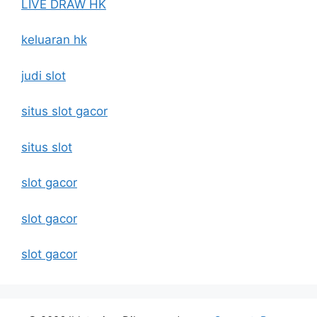
LIVE DRAW HK
keluaran hk
judi slot
situs slot gacor
situs slot
slot gacor
slot gacor
slot gacor