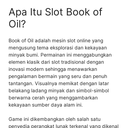
Apa Itu Slot Book of
Oil?
Book of Oil adalah mesin slot online yang
mengusung tema eksplorasi dan kekayaan
minyak bumi. Permainan ini menggabungkan
elemen klasik dari slot tradisional dengan
inovasi modern sehingga menawarkan
pengalaman bermain yang seru dan penuh
tantangan. Visualnya memikat dengan latar
belakang ladang minyak dan simbol-simbol
berwarna cerah yang menggambarkan
kekayaan sumber daya alam ini.
Game ini dikembangkan oleh salah satu
penyedia perangkat lunak terkenal yang dikenal