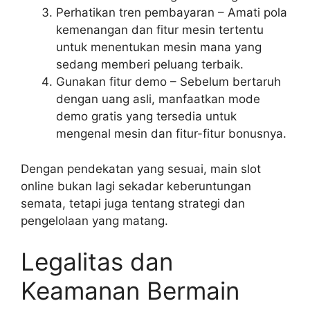
Perhatikan tren pembayaran – Amati pola
kemenangan dan fitur mesin tertentu
untuk menentukan mesin mana yang
sedang memberi peluang terbaik.
Gunakan fitur demo – Sebelum bertaruh
dengan uang asli, manfaatkan mode
demo gratis yang tersedia untuk
mengenal mesin dan fitur-fitur bonusnya.
Dengan pendekatan yang sesuai, main slot
online bukan lagi sekadar keberuntungan
semata, tetapi juga tentang strategi dan
pengelolaan yang matang.
Legalitas dan
Keamanan Bermain