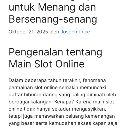
untuk Menang dan
Bersenang-senang
Oktober 21, 2025
oleh
Joseph Price
Pengenalan tentang
Main Slot Online
Dalam beberapa tahun terakhir, fenomena
permainan slot online semakin memuncaki
daftar hiburan daring yang paling diminati oleh
berbagai kalangan. Kenapa? Karena main slot
online tidak hanya sekadar mengasyikkan,
tetapi juga menawarkan peluang kemenangan
yang besar serta kemudahan akses kapan saja