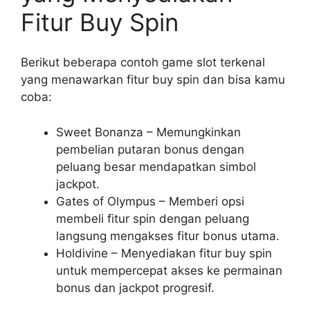
Fitur Buy Spin
Berikut beberapa contoh game slot terkenal
yang menawarkan fitur buy spin dan bisa kamu
coba:
Sweet Bonanza – Memungkinkan
pembelian putaran bonus dengan
peluang besar mendapatkan simbol
jackpot.
Gates of Olympus – Memberi opsi
membeli fitur spin dengan peluang
langsung mengakses fitur bonus utama.
Holdivine – Menyediakan fitur buy spin
untuk mempercepat akses ke permainan
bonus dan jackpot progresif.