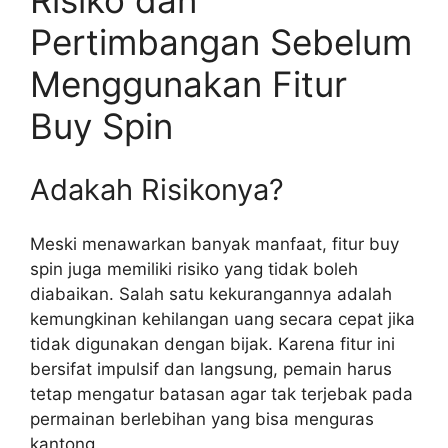
Risiko dan
Pertimbangan Sebelum
Menggunakan Fitur
Buy Spin
Adakah Risikonya?
Meski menawarkan banyak manfaat, fitur buy
spin juga memiliki risiko yang tidak boleh
diabaikan. Salah satu kekurangannya adalah
kemungkinan kehilangan uang secara cepat jika
tidak digunakan dengan bijak. Karena fitur ini
bersifat impulsif dan langsung, pemain harus
tetap mengatur batasan agar tak terjebak pada
permainan berlebihan yang bisa menguras
kantong.