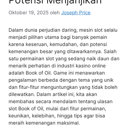
Oktober 19, 2025
oleh
Joseph Price
Dalam dunia perjudian daring, mesin slot selalu
menjadi pilihan utama bagi banyak pemain
karena keseruan, kemudahan, dan potensi
kemenangan besar yang ditawarkannya. Salah
satu permainan slot yang sedang naik daun dan
menarik perhatian di industri kasino online
adalah Book of Oil. Game ini menawarkan
pengalaman berbeda dengan tema yang unik
dan fitur-fitur menguntungkan yang tidak boleh
dilewatkan. Dalam artikel ini, kita akan
membahas secara mendalam tentang ulasan
slot Book of Oil, mulai dari fitur permainan,
keunikan, kelebihan, hingga tips agar bisa
meraih kemenangan maksimal.