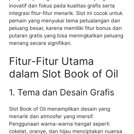
inovatif dan fokus pada kualitas grafis serta
integrasi fitur-fitur menarik. Slot ini cocok untuk
pemain yang menyukai tema petualangan dan
peluang besar, karena memiliki fitur bonus dan
putaran gratis yang bisa meningkatkan peluang
menang secara signifikan.
Fitur-Fitur Utama
dalam Slot Book of Oil
1. Tema dan Desain Grafis
Slot Book of Oil menampilkan desain yang
menarik dan atmosfer yang imersif.
Penggunaan warna-warna hangat seperti
cokelat, oranye, dan hijau menciptakan nuansa