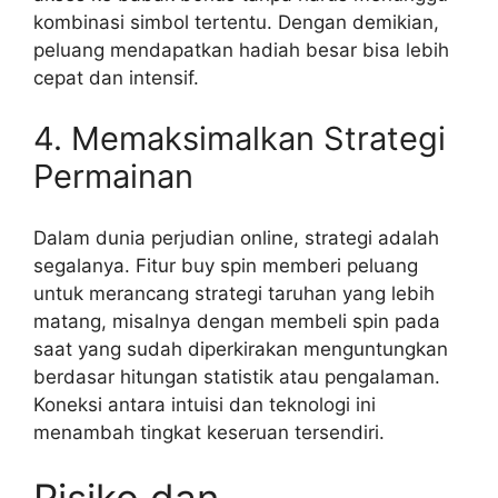
kombinasi simbol tertentu. Dengan demikian,
peluang mendapatkan hadiah besar bisa lebih
cepat dan intensif.
4. Memaksimalkan Strategi
Permainan
Dalam dunia perjudian online, strategi adalah
segalanya. Fitur buy spin memberi peluang
untuk merancang strategi taruhan yang lebih
matang, misalnya dengan membeli spin pada
saat yang sudah diperkirakan menguntungkan
berdasar hitungan statistik atau pengalaman.
Koneksi antara intuisi dan teknologi ini
menambah tingkat keseruan tersendiri.