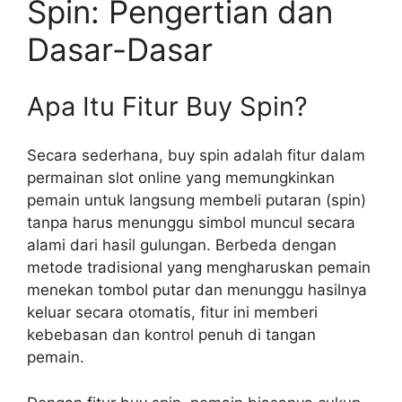
Spin: Pengertian dan
Dasar-Dasar
Apa Itu Fitur Buy Spin?
Secara sederhana, buy spin adalah fitur dalam
permainan slot online yang memungkinkan
pemain untuk langsung membeli putaran (spin)
tanpa harus menunggu simbol muncul secara
alami dari hasil gulungan. Berbeda dengan
metode tradisional yang mengharuskan pemain
menekan tombol putar dan menunggu hasilnya
keluar secara otomatis, fitur ini memberi
kebebasan dan kontrol penuh di tangan
pemain.