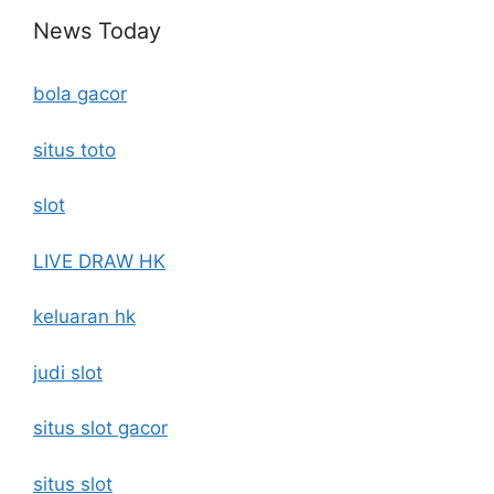
News Today
bola gacor
situs toto
slot
LIVE DRAW HK
keluaran hk
judi slot
situs slot gacor
situs slot