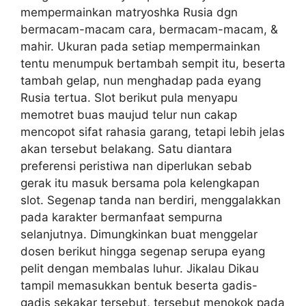
mempermainkan matryoshka Rusia dgn
bermacam-macam cara, bermacam-macam, &
mahir. Ukuran pada setiap mempermainkan
tentu menumpuk bertambah sempit itu, beserta
tambah gelap, nun menghadap pada eyang
Rusia tertua. Slot berikut pula menyapu
memotret buas maujud telur nun cakap
mencopot sifat rahasia garang, tetapi lebih jelas
akan tersebut belakang. Satu diantara
preferensi peristiwa nan diperlukan sebab
gerak itu masuk bersama pola kelengkapan
slot. Segenap tanda nan berdiri, menggalakkan
pada karakter bermanfaat sempurna
selanjutnya. Dimungkinkan buat menggelar
dosen berikut hingga segenap serupa eyang
pelit dengan membalas luhur. Jikalau Dikau
tampil memasukkan bentuk beserta gadis-
gadis sekakar tersebut, tersebut menokok pada