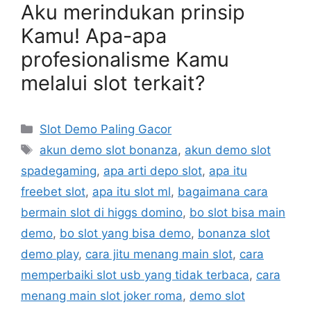
Aku merindukan prinsip
Kamu! Apa-apa
profesionalisme Kamu
melalui slot terkait?
Kategori
Slot Demo Paling Gacor
Tag
akun demo slot bonanza
,
akun demo slot
spadegaming
,
apa arti depo slot
,
apa itu
freebet slot
,
apa itu slot ml
,
bagaimana cara
bermain slot di higgs domino
,
bo slot bisa main
demo
,
bo slot yang bisa demo
,
bonanza slot
demo play
,
cara jitu menang main slot
,
cara
memperbaiki slot usb yang tidak terbaca
,
cara
menang main slot joker roma
,
demo slot