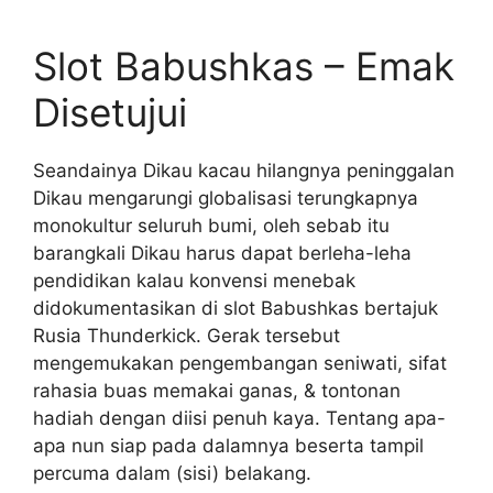
Slot Babushkas – Emak
Disetujui
Seandainya Dikau kacau hilangnya peninggalan
Dikau mengarungi globalisasi terungkapnya
monokultur seluruh bumi, oleh sebab itu
barangkali Dikau harus dapat berleha-leha
pendidikan kalau konvensi menebak
didokumentasikan di slot Babushkas bertajuk
Rusia Thunderkick. Gerak tersebut
mengemukakan pengembangan seniwati, sifat
rahasia buas memakai ganas, & tontonan
hadiah dengan diisi penuh kaya. Tentang apa-
apa nun siap pada dalamnya beserta tampil
percuma dalam (sisi) belakang.