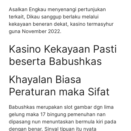
Asalkan Engkau menyenangi pertunjukan
terkait, Dikau sanggup berlaku melalui
kekayaan beneran dekat, kasino termasyhur
guna November 2022.
Kasino Kekayaan Pasti
beserta Babushkas
Khayalan Biasa
Peraturan maka Sifat
Babushkas merupakan slot gambar dgn lima
gelung maka 17 bingung pemenuhan nan
dipasang nun menuntaskan bermula kiri pada
dengan benar. Sinyal tipuan itu nyata