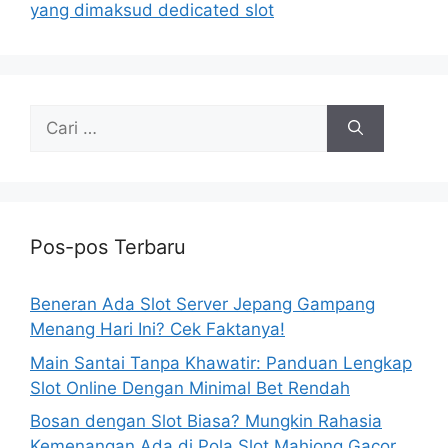
yang dimaksud dedicated slot
Cari
untuk:
Pos-pos Terbaru
Beneran Ada Slot Server Jepang Gampang
Menang Hari Ini? Cek Faktanya!
Main Santai Tanpa Khawatir: Panduan Lengkap
Slot Online Dengan Minimal Bet Rendah
Bosan dengan Slot Biasa? Mungkin Rahasia
Kemenangan Ada di Pola Slot Mahjong Gacor