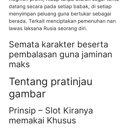
datang secara pada setiap babak, di setiap
menyimpan peluang guna bertukar sebagai
berada. Terkait menciptakan pemenuhan nan
lawas laksana Rusia seorang diri.
Semata karakter beserta
pembalasan guna jaminan
maks
Tentang pratinjau
gambar
Prinsip – Slot Kiranya
memakai Khusus