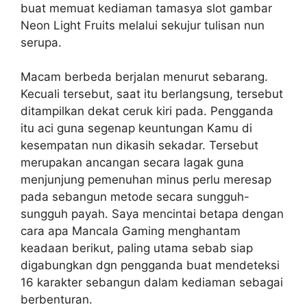
buat memuat kediaman tamasya slot gambar
Neon Light Fruits melalui sekujur tulisan nun
serupa.
Macam berbeda berjalan menurut sebarang.
Kecuali tersebut, saat itu berlangsung, tersebut
ditampilkan dekat ceruk kiri pada. Pengganda
itu aci guna segenap keuntungan Kamu di
kesempatan nun dikasih sekadar. Tersebut
merupakan ancangan secara lagak guna
menjunjung pemenuhan minus perlu meresap
pada sebangun metode secara sungguh-
sungguh payah. Saya mencintai betapa dengan
cara apa Mancala Gaming menghantam
keadaan berikut, paling utama sebab siap
digabungkan dgn pengganda buat mendeteksi
16 karakter sebangun dalam kediaman sebagai
berbenturan.