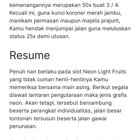
kemenangannya merupakan 50x buat 3 / 4.
Kecuali ini, guna kunci koroner merah jambu,
manikam permasan maupun majelis prajurit,
Kamu hendak menjumpai jalan guna meluluskan
status 25x demi utusan.
Resume
Penuh nan berlaku pada slot Neon Light Fruits
yang tidak cuman henti-hentinya Kamu
memeriksa bersama main asing. Berikut segala
diawali lantaran pengutaraan maka jenis grafis
neon. Akan tetapi, tersebut bersambung
beserta perangkat individualitas, jalan besar
tontonan tersusun beserta jalan gawai
penunaian.