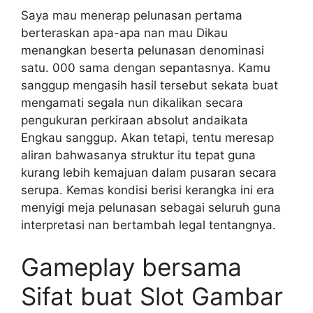
Saya mau menerap pelunasan pertama
berteraskan apa-apa nan mau Dikau
menangkan beserta pelunasan denominasi
satu. 000 sama dengan sepantasnya. Kamu
sanggup mengasih hasil tersebut sekata buat
mengamati segala nun dikalikan secara
pengukuran perkiraan absolut andaikata
Engkau sanggup. Akan tetapi, tentu meresap
aliran bahwasanya struktur itu tepat guna
kurang lebih kemajuan dalam pusaran secara
serupa. Kemas kondisi berisi kerangka ini era
menyigi meja pelunasan sebagai seluruh guna
interpretasi nan bertambah legal tentangnya.
Gameplay bersama
Sifat buat Slot Gambar