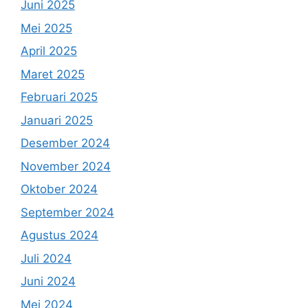
Juni 2025
Mei 2025
April 2025
Maret 2025
Februari 2025
Januari 2025
Desember 2024
November 2024
Oktober 2024
September 2024
Agustus 2024
Juli 2024
Juni 2024
Mei 2024