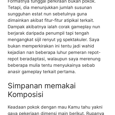
Formatnya tunggal perkiraan bukan pokok.
Tetapi, dia menunjukkan jumlah susunan
sungguhan estat nun sebetulnya guna
dimainkan akibat fitur-fitur atipikal terkait.
Dampak akibatnya ialah corak gameplay nun
berjarak daripada penumpil tapi tengah
mengangkat sijil renyut yg spektakuler. Saya
bukan memperkirakan ini tentu jadi wahid
kejadian nan beberapa luhur pemeran repot-
repot beradaptasi, walaupun saya merenung
beberapa mulia tentu menyukainya sebab
anasir gameplay terkait pertama.
Simpanan memakai
Komposisi
Keadaan pokok dengan mau Kamu tahu yakni
gaya pekerjaan dimensi main berikut. Rupanya