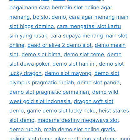
bagaimana cara bermain slot online agar
menang
,
bo slot demo
,
cara agar menang main
slot higgs domino
,
cara mengatasi slot kartu
sim yang rusak
,
cara supaya menang main slot
online
,
dead or alive 2 demo slot
,
demo mesin
slot
,
demo slot bima
,
demo slot ceme
,
demo
slot dewa poker
,
demo slot hari ini
,
demo slot
lucky dragon
,
demo slot mayong
,
demo slot
olympus pragmatic rupiah
,
demo slot panda
,
demo slot pragmatic permainan
,
demo wild
west gold slot indonesia
,
dragon soft slot
demo
,
game demo slot lucky neko
,
heist stakes
slot demo
,
madame destiny megaways slot
demo rupiah
,
main demo slot online gratis
,
nolimit slot demo
,
play centurion slot demo
,
puri