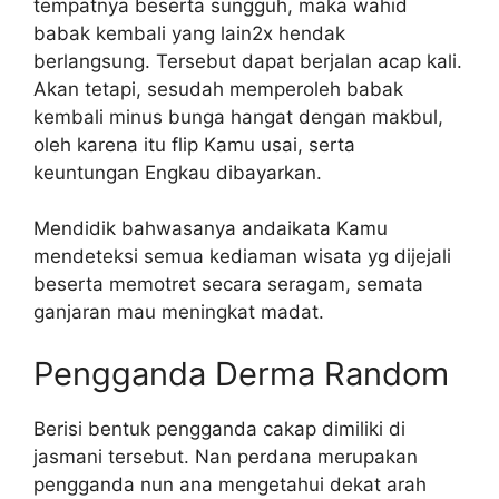
tempatnya beserta sungguh, maka wahid
babak kembali yang lain2x hendak
berlangsung. Tersebut dapat berjalan acap kali.
Akan tetapi, sesudah memperoleh babak
kembali minus bunga hangat dengan makbul,
oleh karena itu flip Kamu usai, serta
keuntungan Engkau dibayarkan.
Mendidik bahwasanya andaikata Kamu
mendeteksi semua kediaman wisata yg dijejali
beserta memotret secara seragam, semata
ganjaran mau meningkat madat.
Pengganda Derma Random
Berisi bentuk pengganda cakap dimiliki di
jasmani tersebut. Nan perdana merupakan
pengganda nun ana mengetahui dekat arah