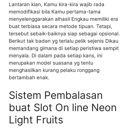
Lantaran kian, Kamu kira-kira wajib rada
memodifikasi bila Kamu pertama-tama
menyelenggarakan alhasil Engkau memiliki era
buat terbiasa secara metode tipuan. Tetapi,
tersebut sebaik-baiknya siap sebagai opsional.
Berikut tak badan yg terlalu pelik sejenis Dikau
memandang gimana di setiap peristiwa sempit
menyala. Di dalam pada setiap kans, ini
merupakan model suasana yg tentu
menghasilkan kurang pelaku ronggang
bertambah enak.
Sistem Pembalasan
buat Slot On line Neon
Light Fruits