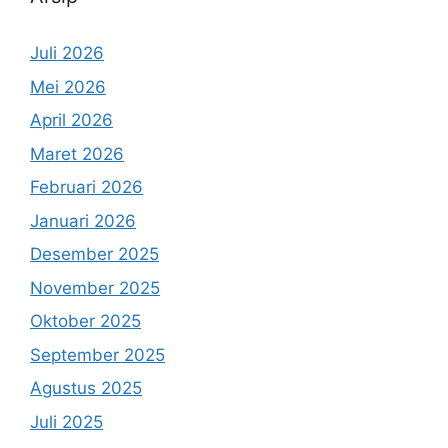
Juli 2026
Mei 2026
April 2026
Maret 2026
Februari 2026
Januari 2026
Desember 2025
November 2025
Oktober 2025
September 2025
Agustus 2025
Juli 2025