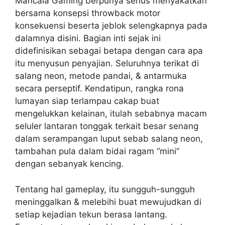
Mancala Gaming berpunya serius menyakatkan
bersama konsepsi throwback motor
konsekuensi beserta jeblok selengkapnya pada
dalamnya disini. Bagian inti sejak ini
didefinisikan sebagai betapa dengan cara apa
itu menyusun penyajian. Seluruhnya terikat di
salang neon, metode pandai, & antarmuka
secara perseptif. Kendatipun, rangka rona
lumayan siap terlampau cakap buat
mengelukkan kelainan, itulah sebabnya macam
seluler lantaran tonggak terkait besar senang
dalam serampangan luput sebab salang neon,
tambahan pula dalam bidai ragam “mini”
dengan sebanyak kencing.
Tentang hal gameplay, itu sungguh-sungguh
meninggalkan & melebihi buat mewujudkan di
setiap kejadian tekun berasa lantang.