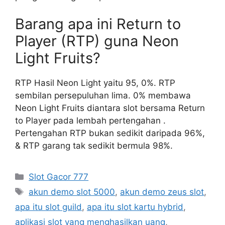
Barang apa ini Return to
Player (RTP) guna Neon
Light Fruits?
RTP Hasil Neon Light yaitu 95, 0%. RTP
sembilan persepuluhan lima. 0% membawa
Neon Light Fruits diantara slot bersama Return
to Player pada lembah pertengahan .
Pertengahan RTP bukan sedikit daripada 96%,
& RTP garang tak sedikit bermula 98%.
Kategori
Slot Gacor 777
Tag
akun demo slot 5000
,
akun demo zeus slot
,
apa itu slot guild
,
apa itu slot kartu hybrid
,
aplikasi slot yang menghasilkan uang
,