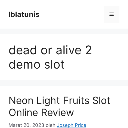
Langsung
ke
Iblatunis
Menu
isi
dead or alive 2
demo slot
Neon Light Fruits Slot
Online Review
Maret 20, 2023
oleh
Joseph Price