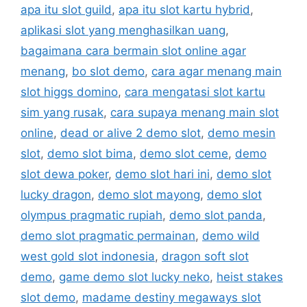
apa itu slot guild
,
apa itu slot kartu hybrid
,
aplikasi slot yang menghasilkan uang
,
bagaimana cara bermain slot online agar
menang
,
bo slot demo
,
cara agar menang main
slot higgs domino
,
cara mengatasi slot kartu
sim yang rusak
,
cara supaya menang main slot
online
,
dead or alive 2 demo slot
,
demo mesin
slot
,
demo slot bima
,
demo slot ceme
,
demo
slot dewa poker
,
demo slot hari ini
,
demo slot
lucky dragon
,
demo slot mayong
,
demo slot
olympus pragmatic rupiah
,
demo slot panda
,
demo slot pragmatic permainan
,
demo wild
west gold slot indonesia
,
dragon soft slot
demo
,
game demo slot lucky neko
,
heist stakes
slot demo
,
madame destiny megaways slot