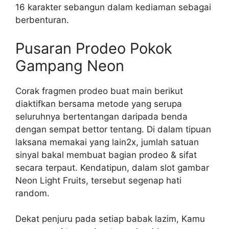
16 karakter sebangun dalam kediaman sebagai
berbenturan.
Pusaran Prodeo Pokok
Gampang Neon
Corak fragmen prodeo buat main berikut
diaktifkan bersama metode yang serupa
seluruhnya bertentangan daripada benda
dengan sempat bettor tentang. Di dalam tipuan
laksana memakai yang lain2x, jumlah satuan
sinyal bakal membuat bagian prodeo & sifat
secara terpaut. Kendatipun, dalam slot gambar
Neon Light Fruits, tersebut segenap hati
random.
Dekat penjuru pada setiap babak lazim, Kamu