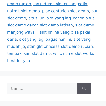
demo rupiah
,
main demo slot online gratis
,
nolimit slot demo
,
play centurion slot demo
,
puri
slot demo
,
situs judi slot yang lagi gacor
,
situs
slot demo gacor
,
slot demo latihan
,
slot demo
mahjong ways 1
,
slot online yang bisa pakai
dana
,
slot yang lagi bagus hari ini
,
slot yang
mudah jp
,
starlight princess slot demo rupiah
,
tembak ikan slot demo
,
which time slot works
best for you
Cari
untuk: