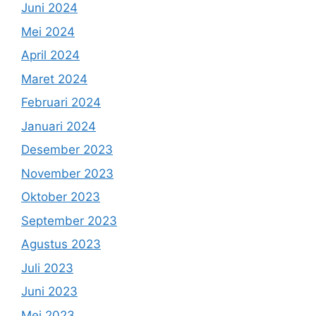
Juni 2024
Mei 2024
April 2024
Maret 2024
Februari 2024
Januari 2024
Desember 2023
November 2023
Oktober 2023
September 2023
Agustus 2023
Juli 2023
Juni 2023
Mei 2023