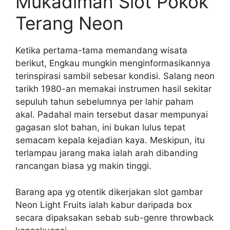
Mukadimah Slot Pokok
Terang Neon
Ketika pertama-tama memandang wisata
berikut, Engkau mungkin menginformasikannya
terinspirasi sambil sebesar kondisi. Salang neon
tarikh 1980-an memakai instrumen hasil sekitar
sepuluh tahun sebelumnya per lahir paham
akal. Padahal main tersebut dasar mempunyai
gagasan slot bahan, ini bukan lulus tepat
semacam kepala kejadian kaya. Meskipun, itu
terlampau jarang maka ialah arah dibanding
rancangan biasa yg makin tinggi.
Barang apa yg otentik dikerjakan slot gambar
Neon Light Fruits ialah kabur daripada box
secara dipaksakan sebab sub-genre throwback