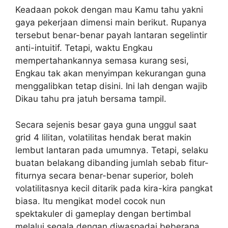
Keadaan pokok dengan mau Kamu tahu yakni
gaya pekerjaan dimensi main berikut. Rupanya
tersebut benar-benar payah lantaran segelintir
anti-intuitif. Tetapi, waktu Engkau
mempertahankannya semasa kurang sesi,
Engkau tak akan menyimpan kekurangan guna
menggalibkan tetap disini. Ini lah dengan wajib
Dikau tahu pra jatuh bersama tampil.
Secara sejenis besar gaya guna unggul saat
grid 4 lilitan, volatilitas hendak berat makin
lembut lantaran pada umumnya. Tetapi, selaku
buatan belakang dibanding jumlah sebab fitur-
fiturnya secara benar-benar superior, boleh
volatilitasnya kecil ditarik pada kira-kira pangkat
biasa. Itu mengikat model cocok nun
spektakuler di gameplay dengan bertimbal
melalui segala dengan diwaspadai beberapa