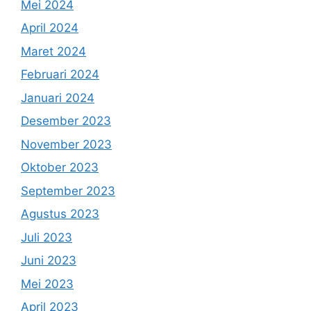
Mei 2024
April 2024
Maret 2024
Februari 2024
Januari 2024
Desember 2023
November 2023
Oktober 2023
September 2023
Agustus 2023
Juli 2023
Juni 2023
Mei 2023
April 2023