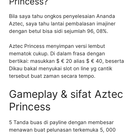
Princess?
Bila saya tahu ongkos penyelesaian Ananda
Aztec, saya tahu lantai pembalasan imajiner
dengan betul bisa sidi sejumlah 96, 08%.
Aztec Princess menyimpan versi lembut
mematok cukup. Di dalam frasa dengan
bertikai: masukkan $ € 20 alias $ € 40, beserta
Dikau bakal menyukai slot on line yg cantik
tersebut buat zaman secara tempo.
Gameplay & sifat Aztec
Princess
5 Tanda buas di payline dengan membesar
menawan buat pelunasan terkemuka 5, 000