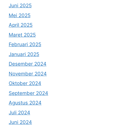
Juni 2025
Mei 2025
April 2025
Maret 2025
Februari 2025
Januari 2025
Desember 2024
November 2024
Oktober 2024
September 2024
Agustus 2024
Juli 2024
Juni 2024