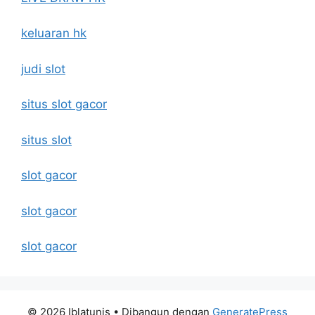
keluaran hk
judi slot
situs slot gacor
situs slot
slot gacor
slot gacor
slot gacor
© 2026 Iblatunis
• Dibangun dengan
GeneratePress