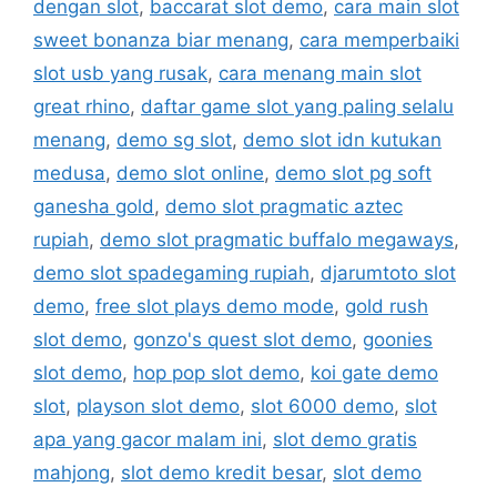
dengan slot
,
baccarat slot demo
,
cara main slot
sweet bonanza biar menang
,
cara memperbaiki
slot usb yang rusak
,
cara menang main slot
great rhino
,
daftar game slot yang paling selalu
menang
,
demo sg slot
,
demo slot idn kutukan
medusa
,
demo slot online
,
demo slot pg soft
ganesha gold
,
demo slot pragmatic aztec
rupiah
,
demo slot pragmatic buffalo megaways
,
demo slot spadegaming rupiah
,
djarumtoto slot
demo
,
free slot plays demo mode
,
gold rush
slot demo
,
gonzo's quest slot demo
,
goonies
slot demo
,
hop pop slot demo
,
koi gate demo
slot
,
playson slot demo
,
slot 6000 demo
,
slot
apa yang gacor malam ini
,
slot demo gratis
mahjong
,
slot demo kredit besar
,
slot demo