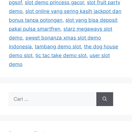
pgsof
,
slot demo princess gacor
,
slot fruit party
demo
,
slot online yang sering kasih jackpot dan
bonus tanpa potongan
,
slot yang bisa deposit
pakai pulsa smartfren
,
starz megaways slot
demo
,
sweet bonanza xmas slot demo
indonesia
,
tambang demo slot
,
the dog house
demo slot
,
tic tac take demo slot
,
user slot
demo
Cari
untuk: