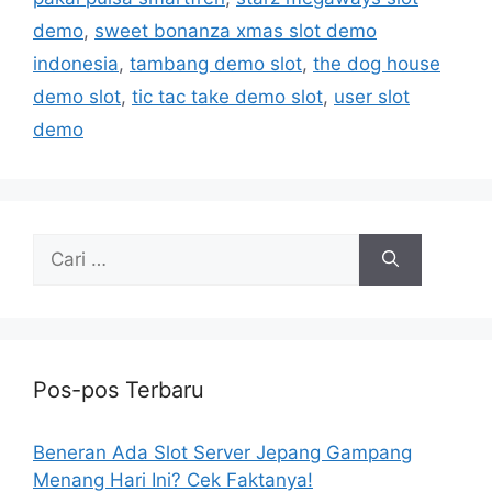
demo
,
sweet bonanza xmas slot demo
indonesia
,
tambang demo slot
,
the dog house
demo slot
,
tic tac take demo slot
,
user slot
demo
Cari
untuk:
Pos-pos Terbaru
Beneran Ada Slot Server Jepang Gampang
Menang Hari Ini? Cek Faktanya!