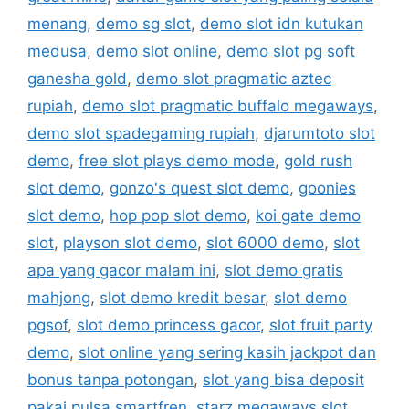
menang
,
demo sg slot
,
demo slot idn kutukan
medusa
,
demo slot online
,
demo slot pg soft
ganesha gold
,
demo slot pragmatic aztec
rupiah
,
demo slot pragmatic buffalo megaways
,
demo slot spadegaming rupiah
,
djarumtoto slot
demo
,
free slot plays demo mode
,
gold rush
slot demo
,
gonzo's quest slot demo
,
goonies
slot demo
,
hop pop slot demo
,
koi gate demo
slot
,
playson slot demo
,
slot 6000 demo
,
slot
apa yang gacor malam ini
,
slot demo gratis
mahjong
,
slot demo kredit besar
,
slot demo
pgsof
,
slot demo princess gacor
,
slot fruit party
demo
,
slot online yang sering kasih jackpot dan
bonus tanpa potongan
,
slot yang bisa deposit
pakai pulsa smartfren
,
starz megaways slot