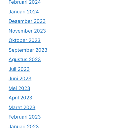
Februari 2024
Januari 2024
Desember 2023
November 2023
Oktober 2023
September 2023
Agustus 2023
Juli 2023
Juni 2023
Mei 2023
April 2023
Maret 2023
Februari 2023
Januari 2023