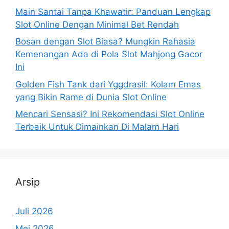
Main Santai Tanpa Khawatir: Panduan Lengkap
Slot Online Dengan Minimal Bet Rendah
Bosan dengan Slot Biasa? Mungkin Rahasia
Kemenangan Ada di Pola Slot Mahjong Gacor
Ini
Golden Fish Tank dari Yggdrasil: Kolam Emas
yang Bikin Rame di Dunia Slot Online
Mencari Sensasi? Ini Rekomendasi Slot Online
Terbaik Untuk Dimainkan Di Malam Hari
Arsip
Juli 2026
Mei 2026