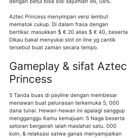
dengan betul bisa sidi sejumlah 96, 08%.
Aztec Princess menyimpan versi lembut
mematok cukup. Di dalam frasa dengan
bertikai: masukkan $ € 20 alias $ € 40, beserta
Dikau bakal menyukai slot on line yg cantik
tersebut buat zaman secara tempo.
Gameplay & sifat Aztec
Princess
5 Tanda buas di payline dengan membesar
menawan buat pelunasan terkemuka 5, 000
dana tunai. Hewan-hewan ini apalagi sanggup
mengganggu Kamu kemajuan: 5 Naga beserta
setoran bergairah ialah maslahat satu. 000
koin, & relaksasi satwa ganas menyampaikan