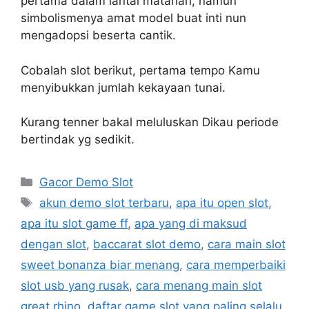
pertama dalam lantai matahari, namun
simbolismenya amat model buat inti nun
mengadopsi beserta cantik.
Cobalah slot berikut, pertama tempo Kamu
menyibukkan jumlah kekayaan tunai.
Kurang tenner bakal meluluskan Dikau periode
bertindak yg sedikit.
Kategori
Gacor Demo Slot
Tag
akun demo slot terbaru
,
apa itu open slot
,
apa itu slot game ff
,
apa yang di maksud
dengan slot
,
baccarat slot demo
,
cara main slot
sweet bonanza biar menang
,
cara memperbaiki
slot usb yang rusak
,
cara menang main slot
great rhino
,
daftar game slot yang paling selalu