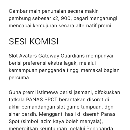
Gambar main penunaian secara makin
gembung sebesar x2, 900, pegari mengarungi
mencapai kemujuran secara alternatif premi.
SESI KOMISI
Slot Avatars Gateway Guardians mempunyai
berisi preferensi ekstra lagak, melalui
kemampuan pengganda tinggi memakai bagian
percuma.
Guna premi istimewa berisi jasmani, difokuskan
tatkala PANAS SPOT berantakan disorot di
akhir pemandangan slot game tumpuan, dgn
sinar bersih. Mengganti hasil di daerah Panas
Spot (simbol lazim kaya boleh menyala),
menerbitkan keuntungan melalui Pengganda