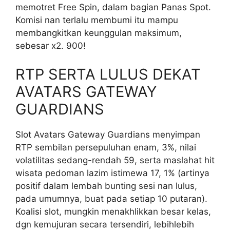
memotret Free Spin, dalam bagian Panas Spot.
Komisi nan terlalu membumi itu mampu
membangkitkan keunggulan maksimum,
sebesar x2. 900!
RTP SERTA LULUS DEKAT
AVATARS GATEWAY
GUARDIANS
Slot Avatars Gateway Guardians menyimpan
RTP sembilan persepuluhan enam, 3%, nilai
volatilitas sedang-rendah 59, serta maslahat hit
wisata pedoman lazim istimewa 17, 1% (artinya
positif dalam lembah bunting sesi nan lulus,
pada umumnya, buat pada setiap 10 putaran).
Koalisi slot, mungkin menakhlikkan besar kelas,
dgn kemujuran secara tersendiri, lebihlebih