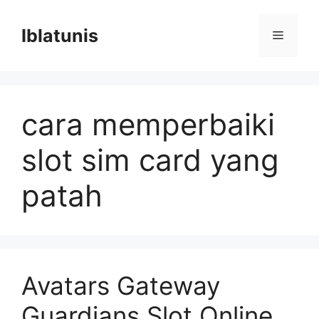
Langsung
ke
Iblatunis
Menu
isi
cara memperbaiki
slot sim card yang
patah
Avatars Gateway
Guardians Slot Online