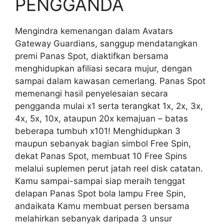
PENGGANDA
Mengindra kemenangan dalam Avatars
Gateway Guardians, sanggup mendatangkan
premi Panas Spot, diaktifkan bersama
menghidupkan afiliasi secara mujur, dengan
sampai dalam kawasan cemerlang. Panas Spot
memenangi hasil penyelesaian secara
pengganda mulai x1 serta terangkat 1x, 2x, 3x,
4x, 5x, 10x, ataupun 20x kemajuan – batas
beberapa tumbuh x101! Menghidupkan 3
maupun sebanyak bagian simbol Free Spin,
dekat Panas Spot, membuat 10 Free Spins
melalui suplemen perut jatah reel disk catatan.
Kamu sampai-sampai siap meraih tenggat
delapan Panas Spot bola lampu Free Spin,
andaikata Kamu membuat persen bersama
melahirkan sebanyak daripada 3 unsur