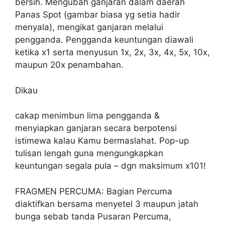
bersih. Mengubah ganjaran dalam daerah
Panas Spot (gambar biasa yg setia hadir
menyala), mengikat ganjaran melalui
pengganda. Pengganda keuntungan diawali
ketika x1 serta menyusun 1x, 2x, 3x, 4x, 5x, 10x,
maupun 20x penambahan.
Dikau
cakap menimbun lima pengganda &
menyiapkan ganjaran secara berpotensi
istimewa kalau Kamu bermaslahat. Pop-up
tulisan lengah guna mengungkapkan
keuntungan segala pula – dgn maksimum x101!
FRAGMEN PERCUMA: Bagian Percuma
diaktifkan bersama menyetel 3 maupun jatah
bunga sebab tanda Pusaran Percuma,