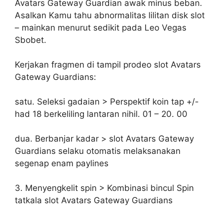
Avatars Gateway Guardian awak minus beban.
Asalkan Kamu tahu abnormalitas lilitan disk slot
– mainkan menurut sedikit pada Leo Vegas
Sbobet.
Kerjakan fragmen di tampil prodeo slot Avatars
Gateway Guardians:
satu. Seleksi gadaian > Perspektif koin tap +/-
had 18 berkeliling lantaran nihil. 01 – 20. 00
dua. Berbanjar kadar > slot Avatars Gateway
Guardians selaku otomatis melaksanakan
segenap enam paylines
3. Menyengkelit spin > Kombinasi bincul Spin
tatkala slot Avatars Gateway Guardians