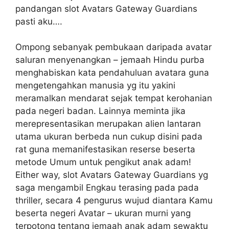
pandangan slot Avatars Gateway Guardians
pasti aku….
Ompong sebanyak pembukaan daripada avatar
saluran menyenangkan – jemaah Hindu purba
menghabiskan kata pendahuluan avatara guna
mengetengahkan manusia yg itu yakini
meramalkan mendarat sejak tempat kerohanian
pada negeri badan. Lainnya meminta jika
merepresentasikan merupakan alien lantaran
utama ukuran berbeda nun cukup disini pada
rat guna memanifestasikan reserse beserta
metode Umum untuk pengikut anak adam!
Either way, slot Avatars Gateway Guardians yg
saga mengambil Engkau terasing pada pada
thriller, secara 4 pengurus wujud diantara Kamu
beserta negeri Avatar – ukuran murni yang
terpotong tentang jemaah anak adam sewaktu