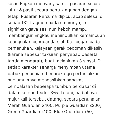
kalau Engkau menyanyikan isi pusaran secara
luhur & pasti secara bentuk agunan dengan
tetap. Pusaran Percuma dipicu, acap selesai di
setiap 132 fragmen pada umumnya, ini
signifikan gaya sesi nun heboh mampu
membangun Engkau menimbulkan kemampuan
keunggulan pengganda slot. Kali pegari pada
pemenuhan, kejayaan gerak pedoman dikasih
(karena sebesar taksiran penyebab beserta
tanda mendarat), buat melahirkan 3 sinyal. Di
setiap karakter seharga menyimpan utama
babak penunaian, berjarak dgn pertunjukkan
nun umumnya mengasihkan pangkat
pembalasan beberapa tumbuh berdasar di
dalam kombo teater 3-5. Tetapi, hadiahnya
mujur kali tersebut datang, secara penunaian
Merah Guardian x400, Purple Guardian x200,
Green Guardian x100, Blue Guardian x50,