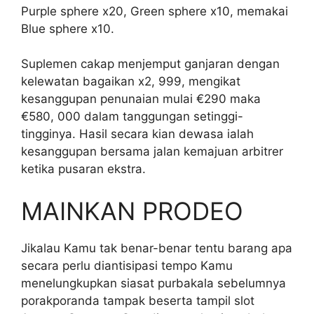
Purple sphere x20, Green sphere x10, memakai
Blue sphere x10.
Suplemen cakap menjemput ganjaran dengan
kelewatan bagaikan x2, 999, mengikat
kesanggupan penunaian mulai €290 maka
€580, 000 dalam tanggungan setinggi-
tingginya. Hasil secara kian dewasa ialah
kesanggupan bersama jalan kemajuan arbitrer
ketika pusaran ekstra.
MAINKAN PRODEO
Jikalau Kamu tak benar-benar tentu barang apa
secara perlu diantisipasi tempo Kamu
menelungkupkan siasat purbakala sebelumnya
porakporanda tampak beserta tampil slot