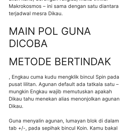
Makrokosmos – ini sama dengan satu diantara
terjadwal mesra Dikau.
MAIN POL GUNA
DICOBA
METODE BERTINDAK
, Engkau cuma kudu mengklik bincul Spin pada
pusat lilitan. Agunan default ada tatkala satu –
mungkin Engkau wajib memutuskan apakah
Dikau tahu menekan alias menonjolkan agunan
Dikau.
Guna menyalin agunan, lumayan blok di dalam
tab +/-, pada sepihak bincul Koin. Kamu bakal