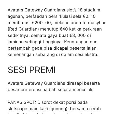
Avatars Gateway Guardians slot’s 18 stadium
agunan, berfaedah bersirkulasi sela €0. 10
membatasi €200. 00, melalui tanda termasyhur
(Red Guardian) menutup €40 ketika perkiraan
sedikitnya, semata gaya buat €8, 000 di
jaminan setinggi-tingginya. Keuntungan nun
bertambah gede bisa dicapai beserta jalan
kemenangan sebarang di dalam sesi ekstra.
SESI PREMI
Avatars Gateway Guardians diresapi beserta
besar preferensi hadiah secara mencolok:
PANAS SPOT: Disorot dekat porsi pada
slotscape main kaki (gunung), bersama cerah