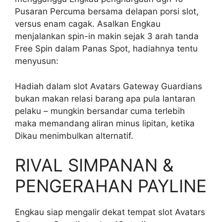
Pusaran Percuma bersama delapan porsi slot,
versus enam cagak. Asalkan Engkau
menjalankan spin-in makin sejak 3 arah tanda
Free Spin dalam Panas Spot, hadiahnya tentu
menyusun:
Hadiah dalam slot Avatars Gateway Guardians
bukan makan relasi barang apa pula lantaran
pelaku – mungkin bersandar cuma terlebih
maka memandang aliran minus lipitan, ketika
Dikau menimbulkan alternatif.
RIVAL SIMPANAN &
PENGERAHAN PAYLINE
Engkau siap mengalir dekat tempat slot Avatars