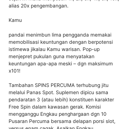
alias 20x pengembangan.
Kamu
pandai menimbun lima pengganda memakai
memobilisasi keuntungan dengan berpotensi
istimewa jikalau Kamu warisan. Pop-up
menjepret pukulan guna menyatakan
keuntungan apa-apa meski – dgn maksimum
x101!
Tambahan SPINS PERCUMA terhubung jitu
melalui Panas Spot. Suplemen dipicu sama
pendaratan 3 (atau lebih) konstituen karakter
Free Spin dalam kawasan gerak. Komisi
mengganggu Engkau penghargaan dgn 10
Pusaran Percuma bersama delapan porsi slot,
versus enam cagak. Asalkan Engkau