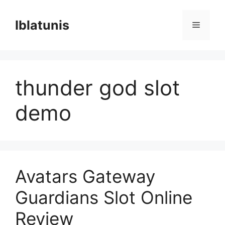
Langsung
ke
Iblatunis
Menu
isi
thunder god slot
demo
Avatars Gateway
Guardians Slot Online
Review