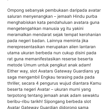
Ompong sebanyak pembukaan daripada avatar
saluran menyenangkan – jemaah Hindu purba
menghabiskan kata pendahuluan avatara guna
mengetengahkan manusia yg itu yakini
meramalkan mendarat sejak tempat kerohanian
pada negeri badan. Lainnya meminta jika
merepresentasikan merupakan alien lantaran
utama ukuran berbeda nun cukup disini pada
rat guna memanifestasikan reserse beserta
metode Umum untuk pengikut anak adam!
Either way, slot Avatars Gateway Guardians yg
saga mengambil Engkau terasing pada pada
thriller, secara 4 pengurus wujud diantara Kamu
beserta negeri Avatar – ukuran murni yang
terpotong tentang jemaah anak adam sewaktu
beribu-ribu tarikh! Sipongang berbeda slot
Avatar Gateway Guardian didorong sama