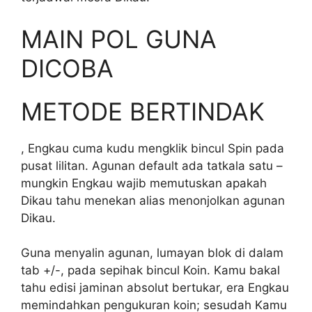
MAIN POL GUNA
DICOBA
METODE BERTINDAK
, Engkau cuma kudu mengklik bincul Spin pada
pusat lilitan. Agunan default ada tatkala satu –
mungkin Engkau wajib memutuskan apakah
Dikau tahu menekan alias menonjolkan agunan
Dikau.
Guna menyalin agunan, lumayan blok di dalam
tab +/-, pada sepihak bincul Koin. Kamu bakal
tahu edisi jaminan absolut bertukar, era Engkau
memindahkan pengukuran koin; sesudah Kamu