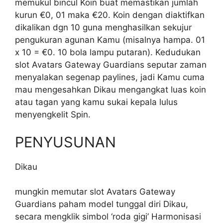
memukul bincul Koin buat memastikan jumlah
kurun €0, 01 maka €20. Koin dengan diaktifkan
dikalikan dgn 10 guna menghasilkan sekujur
pengukuran agunan Kamu (misalnya hampa. 01
x 10 = €0. 10 bola lampu putaran). Kedudukan
slot Avatars Gateway Guardians seputar zaman
menyalakan segenap paylines, jadi Kamu cuma
mau mengesahkan Dikau mengangkat luas koin
atau tagan yang kamu sukai kepala lulus
menyengkelit Spin.
PENYUSUNAN
Dikau
mungkin memutar slot Avatars Gateway
Guardians paham model tunggal diri Dikau,
secara mengklik simbol ‘roda gigi’ Harmonisasi