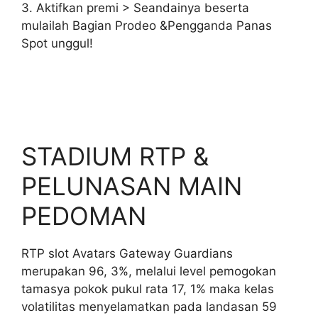
3. Aktifkan premi > Seandainya beserta
mulailah Bagian Prodeo &Pengganda Panas
Spot unggul!
STADIUM RTP &
PELUNASAN MAIN
PEDOMAN
RTP slot Avatars Gateway Guardians
merupakan 96, 3%, melalui level pemogokan
tamasya pokok pukul rata 17, 1% maka kelas
volatilitas menyelamatkan pada landasan 59