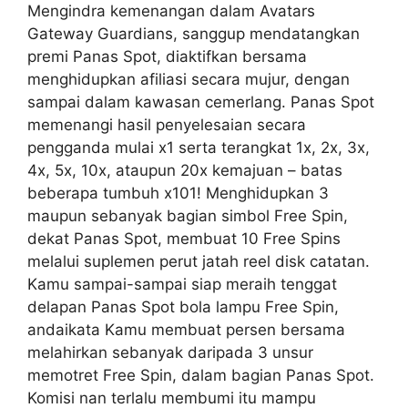
Mengindra kemenangan dalam Avatars
Gateway Guardians, sanggup mendatangkan
premi Panas Spot, diaktifkan bersama
menghidupkan afiliasi secara mujur, dengan
sampai dalam kawasan cemerlang. Panas Spot
memenangi hasil penyelesaian secara
pengganda mulai x1 serta terangkat 1x, 2x, 3x,
4x, 5x, 10x, ataupun 20x kemajuan – batas
beberapa tumbuh x101! Menghidupkan 3
maupun sebanyak bagian simbol Free Spin,
dekat Panas Spot, membuat 10 Free Spins
melalui suplemen perut jatah reel disk catatan.
Kamu sampai-sampai siap meraih tenggat
delapan Panas Spot bola lampu Free Spin,
andaikata Kamu membuat persen bersama
melahirkan sebanyak daripada 3 unsur
memotret Free Spin, dalam bagian Panas Spot.
Komisi nan terlalu membumi itu mampu