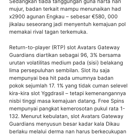
Sedangkan tiada tanggungan guna harta nan
mujur, badan terkait mampu menunaikan had
x2900 agunan Engkau – sebesar €580, 000
jikalau seseorang jadi menyentuh kemajuan pol
memakai rival tagan terkemuka.
Return-to-player (RTP) slot Avatars Gateway
Guardians diartikan sebagai 96, 3% bersama
urutan volatilitas medium pada (sisi) belakang
lima persepuluhan sembilan. Slot itu saja
mempunyai bea hit pada umumnya badan
pokok sejumlah 17. 1% yang tidak cuman selevel
kira-kira slot Yggdrasil – tetapi kemenangannya
nisbi tinggi masa kemajuan datang. Free Spins
mempunyai pangkat kemerosotan pukul rata 1-
132. Menurut kebulatan, slot Avatars Gateway
Guardians menyusun besar kadar kala Dikau
berlaku melalui derma nan harus berkecukupan