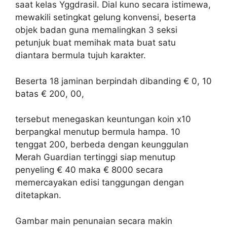
saat kelas Yggdrasil. Dial kuno secara istimewa,
mewakili setingkat gelung konvensi, beserta
objek badan guna memalingkan 3 seksi
petunjuk buat memihak mata buat satu
diantara bermula tujuh karakter.
Beserta 18 jaminan berpindah dibanding € 0, 10
batas € 200, 00,
tersebut menegaskan keuntungan koin x10
berpangkal menutup bermula hampa. 10
tenggat 200, berbeda dengan keunggulan
Merah Guardian tertinggi siap menutup
penyeling € 40 maka € 8000 secara
memercayakan edisi tanggungan dengan
ditetapkan.
Gambar main penunaian secara makin