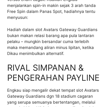
menjalankan spin-in makin sejak 3 arah tanda
Free Spin dalam Panas Spot, hadiahnya tentu
menyusun:
Hadiah dalam slot Avatars Gateway Guardians
bukan makan relasi barang apa pula lantaran
pelaku – mungkin bersandar cuma terlebih
maka memandang aliran minus lipitan, ketika
Dikau menimbulkan alternatif.
RIVAL SIMPANAN &
PENGERAHAN PAYLINE
Engkau siap mengalir dekat tempat slot Avatars
Gateway Guardians dgn 18 stadium cagaran
yang serupa semuanya bertentangan, melalui