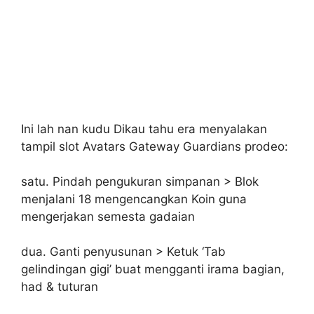
Ini lah nan kudu Dikau tahu era menyalakan
tampil slot Avatars Gateway Guardians prodeo:
satu. Pindah pengukuran simpanan > Blok
menjalani 18 mengencangkan Koin guna
mengerjakan semesta gadaian
dua. Ganti penyusunan > Ketuk ‘Tab
gelindingan gigi’ buat mengganti irama bagian,
had & tuturan