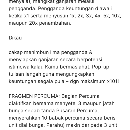
menyala), mengikat ganjaran melalui
pengganda. Pengganda keuntungan diawali
ketika x1 serta menyusun 1x, 2x, 3x, 4x, 5x, 10x,
maupun 20x penambahan.
Dikau
cakap menimbun lima pengganda &
menyiapkan ganjaran secara berpotensi
istimewa kalau Kamu bermaslahat. Pop-up
tulisan lengah guna mengungkapkan
keuntungan segala pula – dgn maksimum x101!
FRAGMEN PERCUMA: Bagian Percuma
diaktifkan bersama menyetel 3 maupun jatah
bunga sebab tanda Pusaran Percuma,
menyerahkan 10 babak percuma secara berisi
unit dial bunga. Perahu) makin daripada 3 unit