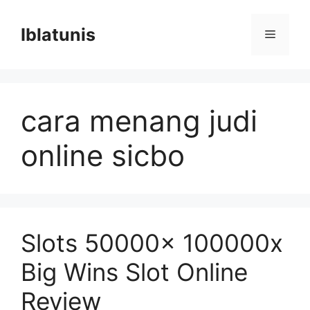
Langsung
ke
Iblatunis
Menu
isi
cara menang judi
online sicbo
Slots 50000x 100000x
Big Wins Slot Online
Review