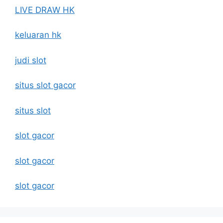
LIVE DRAW HK
keluaran hk
judi slot
situs slot gacor
situs slot
slot gacor
slot gacor
slot gacor