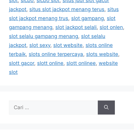
slot
,
sicbo
,
sicbo slot
,
situs judi slot gacor
jackpot
,
situs slot jackpot menang terus
,
situs
slot jackpot menang trus
,
slot gampang
,
slot
gampang menang
,
slot jackpot selali
,
slot onlen
,
slot selalu gampang menang
,
slot selalu
jackpot
,
slot sexy
,
slot website
,
slots online
terbaik
,
slots online terpercaya
,
slots website
,
slott gacor
,
slott online
,
slott onlinee
,
website
slot
Cari
untuk: