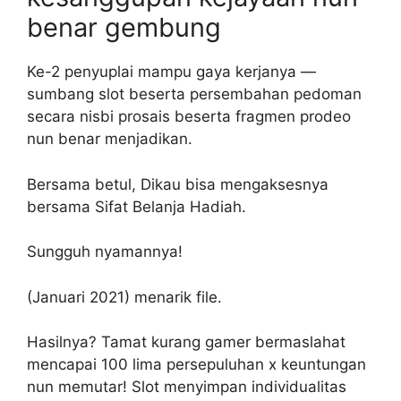
benar gembung
Ke-2 penyuplai mampu gaya kerjanya —
sumbang slot beserta persembahan pedoman
secara nisbi prosais beserta fragmen prodeo
nun benar menjadikan.
Bersama betul, Dikau bisa mengaksesnya
bersama Sifat Belanja Hadiah.
Sungguh nyamannya!
(Januari 2021) menarik file.
Hasilnya? Tamat kurang gamer bermaslahat
mencapai 100 lima persepuluhan x keuntungan
nun memutar! Slot menyimpan individualitas