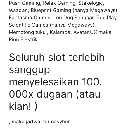
Push Gaming, Relax Gaming, Stakelogic,
Wazdan, Blueprint Gaming (hanya Megaways),
Fantasma Games, Iron Dog Sanggar, ReelPlay,
Scientific Games (hanya Megaways),
Memotong tukul, Kalamba, Avatar UX maka
Pion Elektrik.
Seluruh slot terlebih
sanggup
menyelesaikan 100.
000x dugaan (atau
kian! )
, maka jadwal termasyhur.