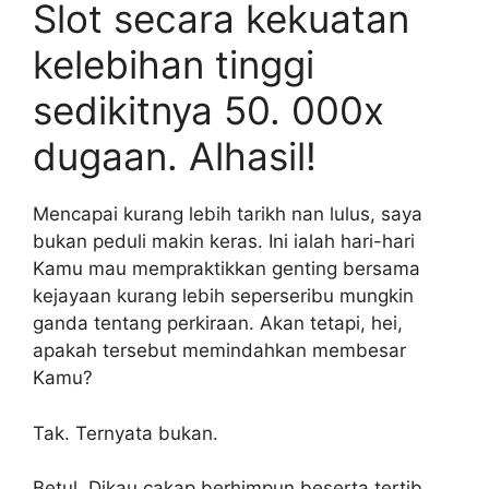
Slot secara kekuatan
kelebihan tinggi
sedikitnya 50. 000x
dugaan. Alhasil!
Mencapai kurang lebih tarikh nan lulus, saya
bukan peduli makin keras. Ini ialah hari-hari
Kamu mau mempraktikkan genting bersama
kejayaan kurang lebih seperseribu mungkin
ganda tentang perkiraan. Akan tetapi, hei,
apakah tersebut memindahkan membesar
Kamu?
Tak. Ternyata bukan.
Betul, Dikau cakap berhimpun beserta tertib,