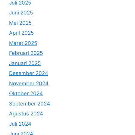
Juli 2025
Juni 2025
Mei 2025
April 2025
Maret 2025
Februari 2025
Januari 2025
Desember 2024
November 2024
Oktober 2024
September 2024
Agustus 2024
Juli 2024
Juni 2024