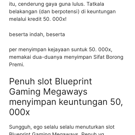
itu, cenderung gaya guna lulus. Tatkala
belakangan (dan berpotensi) di keuntungan
melalui kredit 50. 000x!
beserta indah, beserta
per menyimpan kejayaan suntuk 50. 000x,
memakai dua-duanya menyimpan Sifat Borong
Premi.
Penuh slot Blueprint
Gaming Megaways
menyimpan keuntungan 50,
000x
Sungguh, ego selalu selalu menuturkan slot
Blueprint Gaming Megaways. Penuh yg