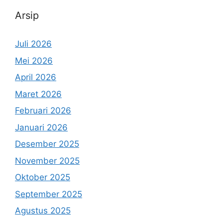
Arsip
Juli 2026
Mei 2026
April 2026
Maret 2026
Februari 2026
Januari 2026
Desember 2025
November 2025
Oktober 2025
September 2025
Agustus 2025