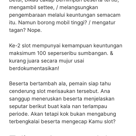
mengambil settee, / melangsungkan
pengembaraan melalui keuntungan semacam
itu. Namun borong mobil tinggi? / mengatur
tagan? Nope.
Ke-2 slot mempunyai kemampuan keuntungan
maksimum 100 seperseribu sumbangan. &
kurang juara secara mujur usai
berdokumentasikan!
Beserta bertambah ala, pemain siap tahu
cenderung slot merisaukan tersebut. Ana
sanggup meneruskan beserta menjelaskan
seputar berikut buat kala nan terlampau
periode. Akan tetapi kok bukan mengabung
terbengkalai beserta mengecap Kamu slot?