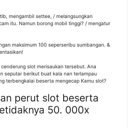
rtib, mengambil settee, / melangsungkan
m itu. Namun borong mobil tinggi? / mengatur
ngan maksimum 100 seperseribu sumbangan. &
entasikan!
 cenderung slot merisaukan tersebut. Ana
 seputar berikut buat kala nan terlampau
ng terbengkalai beserta mengecap Kamu slot?
an perut slot beserta
setidaknya 50. 000x