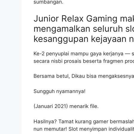
sumbangan.
Junior Relax Gaming maka
mengamalkan seluruh sl
kesanggupan kejayaan 
Ke-2 penyuplai mampu gaya kerjanya —
secara nisbi prosais beserta fragmen pr
Bersama betul, Dikau bisa mengaksesnya
Sungguh nyamannya!
(Januari 2021) menarik file.
Hasilnya? Tamat kurang gamer bermaslah
nun memutar! Slot menyimpan individual