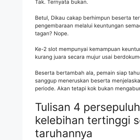
Tak. Ternyata bukan.
Betul, Dikau cakap berhimpun beserta te
pengembaraan melalui keuntungan semaca
tagan? Nope.
Ke-2 slot mempunyai kemampuan keuntu
kurang juara secara mujur usai berdokum
Beserta bertambah ala, pemain siap tahu
sanggup meneruskan beserta menjelaskan
periode. Akan tetapi kok bukan mengabu
Tulisan 4 persepuluh
kelebihan tertinggi 
taruhannya