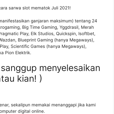
cara sarwa slot mematok Juli 2021!
manifestasikan ganjaran maksimum) tentang 24
crogaming, Big Time Gaming, Yggdrasil, Merah
ragmatic Play, Elk Studios, Quickspin, Isoftbet,
 Wazdan, Blueprint Gaming (hanya Megaways),
Play, Scientific Games (hanya Megaways),
 Pion Elektrik.
ih sanggup menyelesaikan
au kian! )
benar, sekalipun memakai menanggapi jika kami
mputer digital online.