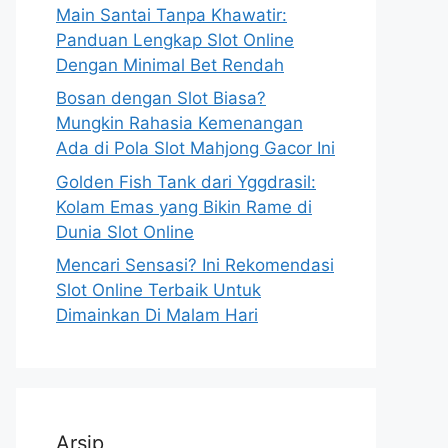
Main Santai Tanpa Khawatir:
Panduan Lengkap Slot Online
Dengan Minimal Bet Rendah
Bosan dengan Slot Biasa?
Mungkin Rahasia Kemenangan
Ada di Pola Slot Mahjong Gacor Ini
Golden Fish Tank dari Yggdrasil:
Kolam Emas yang Bikin Rame di
Dunia Slot Online
Mencari Sensasi? Ini Rekomendasi
Slot Online Terbaik Untuk
Dimainkan Di Malam Hari
Arsip