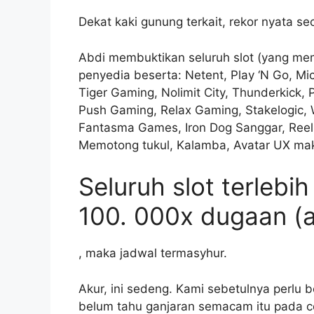
Dekat kaki gunung terkait, rekor nyata se
Abdi membuktikan seluruh slot (yang me
penyedia beserta: Netent, Play ‘N Go, Mi
Tiger Gaming, Nolimit City, Thunderkick, P
Push Gaming, Relax Gaming, Stakelogic,
Fantasma Games, Iron Dog Sanggar, Reel
Memotong tukul, Kalamba, Avatar UX maka
Seluruh slot terleb
100. 000x dugaan (at
, maka jadwal termasyhur.
Akur, ini sedeng. Kami sebetulnya perlu 
belum tahu ganjaran semacam itu pada co