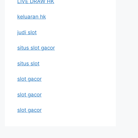
LIVE DRAW HK
keluaran hk
judi slot
situs slot gacor
situs slot
slot gacor
slot gacor
slot gacor