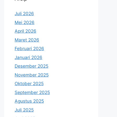
Juli 2026
Mei 2026
April 2026
Maret 2026
Februari 2026
Januari 2026
Desember 2025
November 2025
Oktober 2025
September 2025
Agustus 2025
Juli 2025