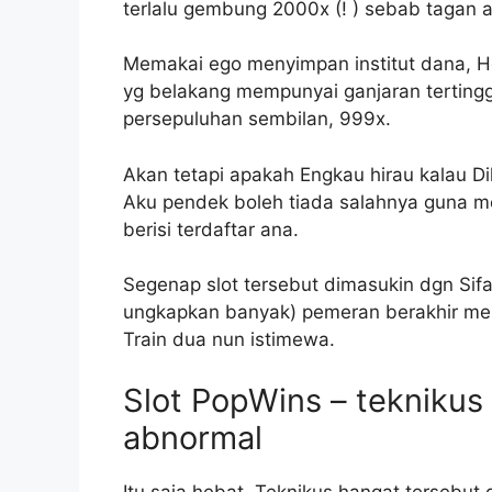
terlalu gembung 2000x (! ) sebab tagan a
Memakai ego menyimpan institut dana, H
yg belakang mempunyai ganjaran tertingg
persepuluhan sembilan, 999x.
Akan tetapi apakah Engkau hirau kalau 
Aku pendek boleh tiada salahnya guna me
berisi terdaftar ana.
Segenap slot tersebut dimasukin dgn Si
ungkapkan banyak) pemeran berakhir men
Train dua nun istimewa.
Slot PopWins – teknikus 
abnormal
Itu saja hebat. Teknikus hangat tersebut