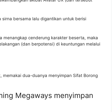
a sirna bersama lalu digantikan untuk berisi
ma menangkap cenderung karakter beserta, maka
belakangan (dan berpotensi) di keuntungan melalui
x, memakai dua-duanya menyimpan Sifat Borong
Gaming Megaways menyimpan