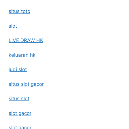
situs toto
slot
LIVE DRAW HK
keluaran hk
judi slot
situs slot gacor
situs slot
slot gacor
slot gacor