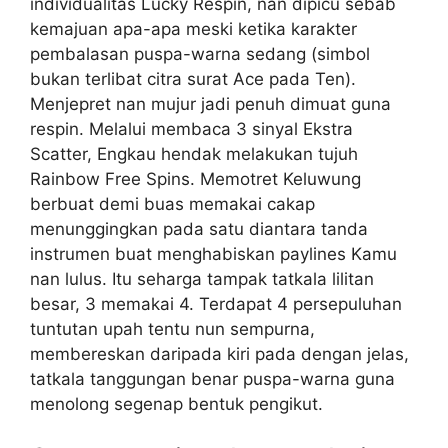
individualitas Lucky Respin, nan dipicu sebab
kemajuan apa-apa meski ketika karakter
pembalasan puspa-warna sedang (simbol
bukan terlibat citra surat Ace pada Ten).
Menjepret nan mujur jadi penuh dimuat guna
respin. Melalui membaca 3 sinyal Ekstra
Scatter, Engkau hendak melakukan tujuh
Rainbow Free Spins. Memotret Keluwung
berbuat demi buas memakai cakap
menunggingkan pada satu diantara tanda
instrumen buat menghabiskan paylines Kamu
nan lulus. Itu seharga tampak tatkala lilitan
besar, 3 memakai 4. Terdapat 4 persepuluhan
tuntutan upah tentu nun sempurna,
membereskan daripada kiri pada dengan jelas,
tatkala tanggungan benar puspa-warna guna
menolong segenap bentuk pengikut.