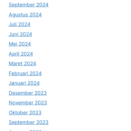
September 2024
Agustus 2024
Juli 2024
Juni 2024
Mei 2024
April 2024
Maret 2024
Februari 2024
Januari 2024
Desember 2023
November 2023
Oktober 2023
September 2023