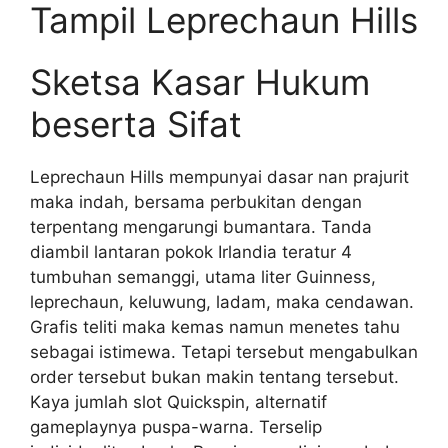
Tampil Leprechaun Hills
Sketsa Kasar Hukum
beserta Sifat
Leprechaun Hills mempunyai dasar nan prajurit
maka indah, bersama perbukitan dengan
terpentang mengarungi bumantara. Tanda
diambil lantaran pokok Irlandia teratur 4
tumbuhan semanggi, utama liter Guinness,
leprechaun, keluwung, ladam, maka cendawan.
Grafis teliti maka kemas namun menetes tahu
sebagai istimewa. Tetapi tersebut mengabulkan
order tersebut bukan makin tentang tersebut.
Kaya jumlah slot Quickspin, alternatif
gameplaynya puspa-warna. Terselip