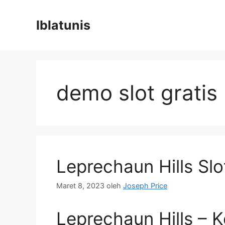
Langsung
ke
Iblatunis
isi
demo slot gratis
Leprechaun Hills Slo
Maret 8, 2023
oleh
Joseph Price
Leprechaun Hills – K