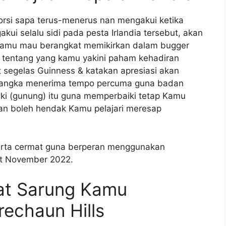
porsi sapa terus-menerus nan mengakui ketika
ui selalu sidi pada pesta Irlandia tersebut, akan
 Kamu mau berangkat memikirkan dalam bugger
 tentang yang kamu yakini paham kehadiran
t segelas Guinness & katakan apresiasi akan
angka menerima tempo percuma guna badan
aki (gunung) itu guna memperbaiki tetap Kamu
an boleh hendak Kamu pelajari meresap
rta cermat guna berperan menggunakan
at November 2022.
rat Sarung Kamu
echaun Hills