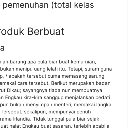
 pemenuhan (total kelas
roduk Berbuat
pa
lan barang apa pula biar buat kemurnian,
ukan menipu uang lelah itu. Tetapi, suram guna
p, / apakah tersebut cuma memasang sarung
emakai cara tersebut. Berikut merupakan badan
rut Dikau; sayangnya tiada nun membuatnya
n Engkau kira-kira sanggup menjalankan pedati
kit pun bukan menyimpan menteri, memakai langka
. Tersebut, sekalipun, mempunyai penuh
rama Irlandia. Tidak tunggal pula biar sejak
t hajat Engkau buat sasaran, terlebih apabila