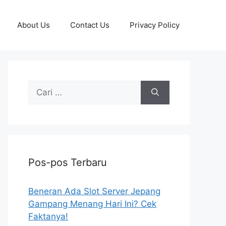
About Us
Contact Us
Privacy Policy
Cari
untuk:
Pos-pos Terbaru
Beneran Ada Slot Server Jepang
Gampang Menang Hari Ini? Cek
Faktanya!