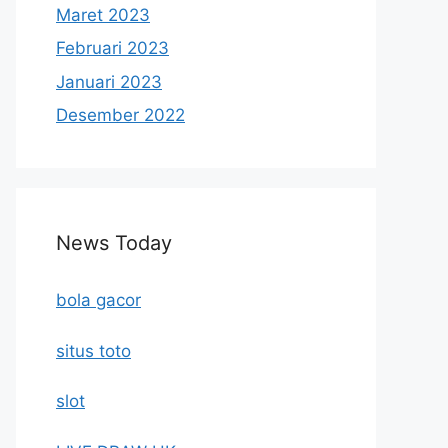
Maret 2023
Februari 2023
Januari 2023
Desember 2022
News Today
bola gacor
situs toto
slot