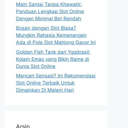
Main Santai Tanpa Khawatir:
Panduan Lengkap Slot Online
Dengan Minimal Bet Rendah
Bosan dengan Slot Biasa?
Mungkin Rahasia Kemenangan
Ada di Pola Slot Mahjong Gacor Ini
Golden Fish Tank dari Yggdrasil:
Kolam Emas yang Bikin Rame di
Dunia Slot Online
Mencari Sensasi? Ini Rekomendasi
Slot Online Terbaik Untuk
Dimainkan Di Malam Hari
Arsip