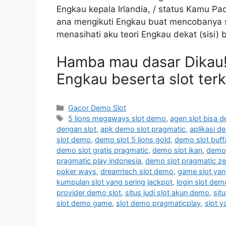
Engkau kepala Irlandia, / status Kamu Pa
ana mengikuti Engkau buat mencobanya s
menasihati aku teori Engkau dekat (sisi) 
Hamba mau dasar Dikau!
Engkau beserta slot terk
Kategori
Gacor Demo Slot
Tag
5 lions megaways slot demo
,
agen slot bisa 
dengan slot
,
apk demo slot pragmatic
,
aplikasi d
slot demo
,
demo slot 5 lions gold
,
demo slot buff
demo slot gratis pragmatic
,
demo slot ikan
,
demo 
pragmatic play indonesia
,
demo slot pragmatic z
poker ways
,
dreamtech slot demo
,
game slot yang
kumpulan slot yang sering jackpot
,
login slot dem
provider demo slot
,
situs judi slot akun demo
,
sit
slot demo game
,
slot demo pragmaticplay
,
slot 