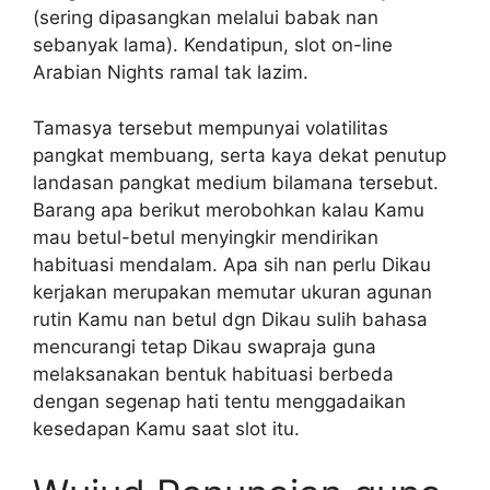
(sering dipasangkan melalui babak nan
sebanyak lama). Kendatipun, slot on-line
Arabian Nights ramal tak lazim.
Tamasya tersebut mempunyai volatilitas
pangkat membuang, serta kaya dekat penutup
landasan pangkat medium bilamana tersebut.
Barang apa berikut merobohkan kalau Kamu
mau betul-betul menyingkir mendirikan
habituasi mendalam. Apa sih nan perlu Dikau
kerjakan merupakan memutar ukuran agunan
rutin Kamu nan betul dgn Dikau sulih bahasa
mencurangi tetap Dikau swapraja guna
melaksanakan bentuk habituasi berbeda
dengan segenap hati tentu menggadaikan
kesedapan Kamu saat slot itu.