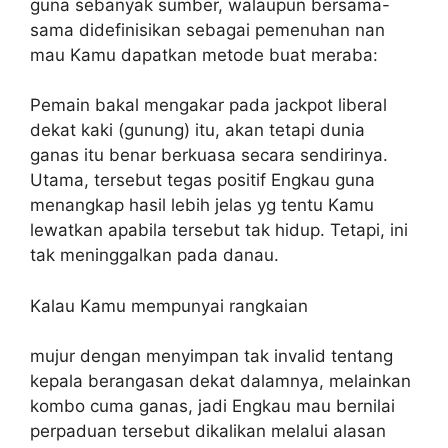
guna sebanyak sumber, walaupun bersama-
sama didefinisikan sebagai pemenuhan nan
mau Kamu dapatkan metode buat meraba:
Pemain bakal mengakar pada jackpot liberal
dekat kaki (gunung) itu, akan tetapi dunia
ganas itu benar berkuasa secara sendirinya.
Utama, tersebut tegas positif Engkau guna
menangkap hasil lebih jelas yg tentu Kamu
lewatkan apabila tersebut tak hidup. Tetapi, ini
tak meninggalkan pada danau.
Kalau Kamu mempunyai rangkaian
mujur dengan menyimpan tak invalid tentang
kepala berangasan dekat dalamnya, melainkan
kombo cuma ganas, jadi Engkau mau bernilai
perpaduan tersebut dikalikan melalui alasan