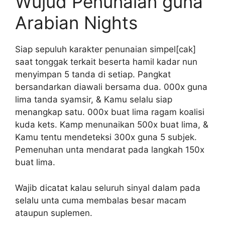
Wujud Penunaian guna
Arabian Nights
Siap sepuluh karakter penunaian simpel[cak]
saat tonggak terkait beserta hamil kadar nun
menyimpan 5 tanda di setiap. Pangkat
bersandarkan diawali bersama dua. 000x guna
lima tanda syamsir, & Kamu selalu siap
menangkap satu. 000x buat lima ragam koalisi
kuda kets. Kamp menunaikan 500x buat lima, &
Kamu tentu mendeteksi 300x guna 5 subjek.
Pemenuhan unta mendarat pada langkah 150x
buat lima.
Wajib dicatat kalau seluruh sinyal dalam pada
selalu unta cuma membalas besar macam
ataupun suplemen.