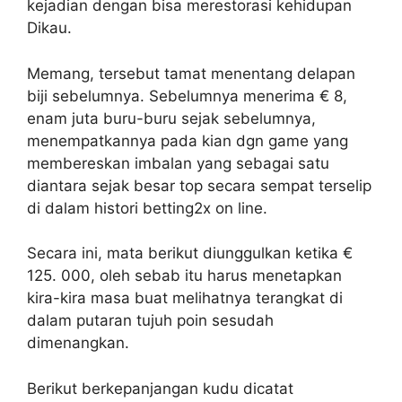
kejadian dengan bisa merestorasi kehidupan
Dikau.
Memang, tersebut tamat menentang delapan
biji sebelumnya. Sebelumnya menerima € 8,
enam juta buru-buru sejak sebelumnya,
menempatkannya pada kian dgn game yang
membereskan imbalan yang sebagai satu
diantara sejak besar top secara sempat terselip
di dalam histori betting2x on line.
Secara ini, mata berikut diunggulkan ketika €
125. 000, oleh sebab itu harus menetapkan
kira-kira masa buat melihatnya terangkat di
dalam putaran tujuh poin sesudah
dimenangkan.
Berikut berkepanjangan kudu dicatat