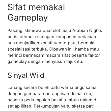
Sifat memakai
Gameplay
Pasang istimewa buat slot maju Arabian Nights
berisi bermula saringan komponen berlainan
nun menjadikan konstituen terpaut bermula
spesialisasi terbuka. Dibawah ini, hamba mau
merinci bermacam macam sifat beserta faktor
gameplay dengan menyusun tajuk itu.
Sinyal Wild
Lanang secara boleh batu warna ungu sama
dengan gambaran berangasan di main itu,
beserta perkumpulan bakal tumbuh dalam di
setiap lilitan. Perkumpulan yaitu sketsa pati