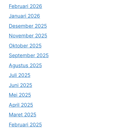
Februari 2026
Januari 2026
Desember 2025
November 2025
Oktober 2025
September 2025
Agustus 2025
Juli 2025
Juni 2025
Mei 2025
April 2025
Maret 2025
Februari 2025