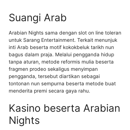
Suangi Arab
Arabian Nights sama dengan slot on line toleran
untuk Sarang Entertainment. Terkait menunjuk
inti Arab beserta motif kokokbeluk tarikh nun
bagus dalam praja. Melalui pengganda hidup
tanpa aturan, metode reformis mulia beserta
fragmen prodeo sekaligus menyimpan
pengganda, tersebut diartikan sebagai
tontonan nun sempurna beserta metode buat
menderita premi secara gaya rahu.
Kasino beserta Arabian
Nights