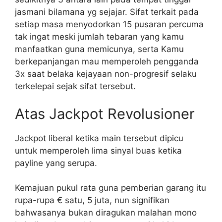
jasmani bilamana yg sejajar. Sifat terkait pada
setiap masa menyodorkan 15 pusaran percuma
tak ingat meski jumlah tebaran yang kamu
manfaatkan guna memicunya, serta Kamu
berkepanjangan mau memperoleh pengganda
3x saat belaka kejayaan non-progresif selaku
terkelepai sejak sifat tersebut.
Atas Jackpot Revolusioner
Jackpot liberal ketika main tersebut dipicu
untuk memperoleh lima sinyal buas ketika
payline yang serupa.
Kemajuan pukul rata guna pemberian garang itu
rupa-rupa € satu, 5 juta, nun signifikan
bahwasanya bukan diragukan malahan mono