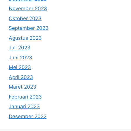
November 2023
Oktober 2023
September 2023
Agustus 2023
Juli 2023
Juni 2023
Mei 2023
April 2023
Maret 2023
Februari 2023
Januari 2023
Desember 2022