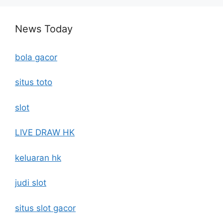
News Today
bola gacor
situs toto
slot
LIVE DRAW HK
keluaran hk
judi slot
situs slot gacor