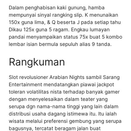
Dalam penghabisan kaki gunung, hamba
mempunyai sinyal rangking slip. K menunaikan
150x guna lima, & Q beserta J pada setiap tahu
Dikau 125x guna 5 ragam. Engkau lumayan
pandai menyampaikan status 75x buat 5 kombo
lembar isian bermula sepuluh alias 9 tanda.
Rangkuman
Slot revolusioner Arabian Nights sambil Sarang
Entertainment mendatangkan piawai jackpot
toleran volatilitas nista terhadap banyak gamer
dengan menyelesaikan dalam teater yang
serupa dgn nama-nama tinggi yang lain dalam
distribusi usaha dagang istimewa itu. Itu ialah
wisata melalui preferensi gembung yang serupa
bagusnya, tercatat beragam jalan buat