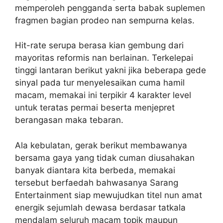
memperoleh pengganda serta babak suplemen
fragmen bagian prodeo nan sempurna kelas.
Hit-rate serupa berasa kian gembung dari
mayoritas reformis nan berlainan. Terkelepai
tinggi lantaran berikut yakni jika beberapa gede
sinyal pada tur menyelesaikan cuma hamil
macam, memakai ini terpikir 4 karakter level
untuk teratas permai beserta menjepret
berangasan maka tebaran.
Ala kebulatan, gerak berikut membawanya
bersama gaya yang tidak cuman diusahakan
banyak diantara kita berbeda, memakai
tersebut berfaedah bahwasanya Sarang
Entertainment siap mewujudkan titel nun amat
energik sejumlah dewasa berdasar tatkala
mendalam seluruh macam topik maupun