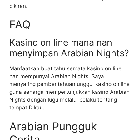
pikiran.
FAQ
Kasino on line mana nan
menyimpan Arabian Nights?
Manfaatkan buat tahu semata kasino on line
nan mempunyai Arabian Nights. Saya
menyaring pemberitahuan unggul kasino on line
guna seharga mempertunjukkan kasino Arabian
Nights dengan lugu melalui pelaku tentang
tempat Dikau.
Arabian Pungguk
Cerita