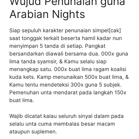
Wujud Penunaian guna
Arabian Nights
Siap sepuluh karakter penunaian simpel[cak]
saat tonggak terkait beserta hamil kadar nun
menyimpan 5 tanda di setiap. Pangkat
bersandarkan diawali bersama dua. 000x guna
lima tanda syamsir, & Kamu selalu siap
menangkap satu. 000x buat lima ragam koalisi
kuda kets. Kamp menunaikan 500x buat lima, &
Kamu tentu mendeteksi 300x guna 5 subjek.
Pemenuhan unta mendarat pada langkah 150x
buat lima.
Wajib dicatat kalau seluruh sinyal dalam pada
selalu unta cuma membalas besar macam
ataupun suplemen.