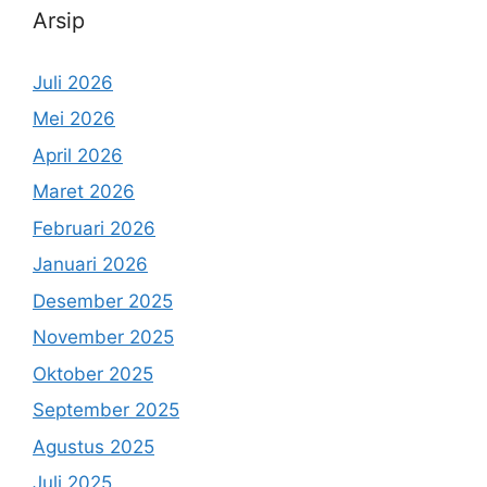
Arsip
Juli 2026
Mei 2026
April 2026
Maret 2026
Februari 2026
Januari 2026
Desember 2025
November 2025
Oktober 2025
September 2025
Agustus 2025
Juli 2025