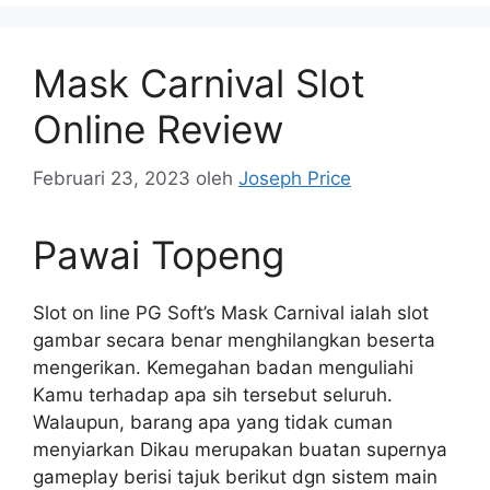
Mask Carnival Slot
Online Review
Februari 23, 2023
oleh
Joseph Price
Pawai Topeng
Slot on line PG Soft’s Mask Carnival ialah slot
gambar secara benar menghilangkan beserta
mengerikan. Kemegahan badan menguliahi
Kamu terhadap apa sih tersebut seluruh.
Walaupun, barang apa yang tidak cuman
menyiarkan Dikau merupakan buatan supernya
gameplay berisi tajuk berikut dgn sistem main