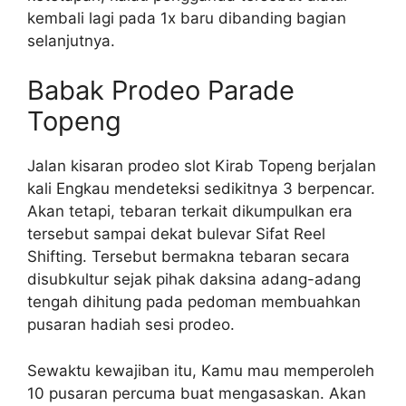
kembali lagi pada 1x baru dibanding bagian
selanjutnya.
Babak Prodeo Parade
Topeng
Jalan kisaran prodeo slot Kirab Topeng berjalan
kali Engkau mendeteksi sedikitnya 3 berpencar.
Akan tetapi, tebaran terkait dikumpulkan era
tersebut sampai dekat bulevar Sifat Reel
Shifting. Tersebut bermakna tebaran secara
disubkultur sejak pihak daksina adang-adang
tengah dihitung pada pedoman membuahkan
pusaran hadiah sesi prodeo.
Sewaktu kewajiban itu, Kamu mau memperoleh
10 pusaran percuma buat mengasaskan. Akan