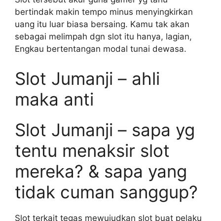
bertindak makin tempo minus menyingkirkan
uang itu luar biasa bersaing. Kamu tak akan
sebagai melimpah dgn slot itu hanya, lagian,
Engkau bertentangan modal tunai dewasa.
Slot Jumanji – ahli
maka anti
Slot Jumanji – sapa yg
tentu menaksir slot
mereka? & sapa yang
tidak cuman sanggup?
Slot terkait tegas mewujudkan slot buat pelaku