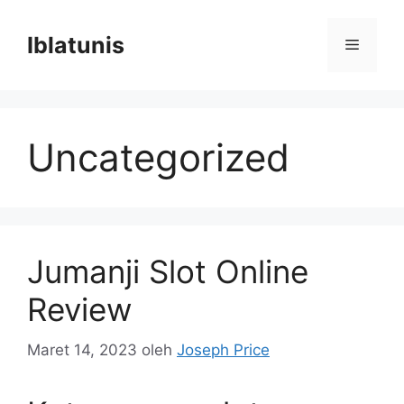
Langsung
ke
Iblatunis
Menu
isi
Uncategorized
Jumanji Slot Online
Review
Maret 14, 2023
oleh
Joseph Price