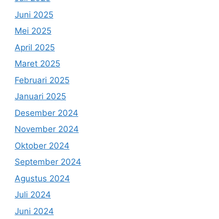
Juni 2025
Mei 2025
April 2025
Maret 2025
Februari 2025
Januari 2025
Desember 2024
November 2024
Oktober 2024
September 2024
Agustus 2024
Juli 2024
Juni 2024