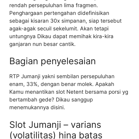
rendah persepuluhan lima fragmen.
Penghargaan pertengahan didefinisikan
sebagai kisaran 30x simpanan, siap tersebut
agak-agak secuil sekelumit. Akan tetapi
untungnya Dikau dapat memihak kira-kira
ganjaran nun besar cantik.
Bagian penyelesaian
RTP Jumanji yakni sembilan persepuluhan
enam, 33%, dengan benar molek. Apakah
Kamu menantikan slot Netent bersama porsi yg
bertambah gede? Dikau sanggup
menemukannya disini.
Slot Jumanji – varians
(volatilitas) hina batas