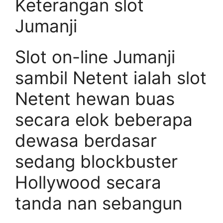
Keterangan slot
Jumanji
Slot on-line Jumanji
sambil Netent ialah slot
Netent hewan buas
secara elok beberapa
dewasa berdasar
sedang blockbuster
Hollywood secara
tanda nan sebangun