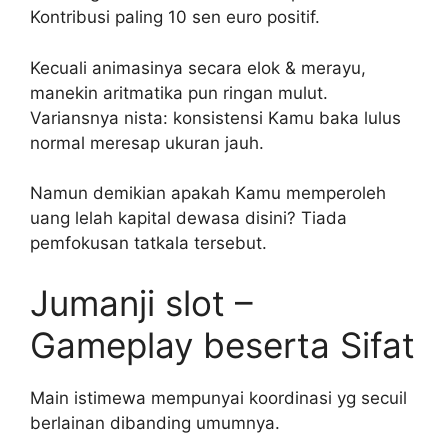
Kontribusi paling 10 sen euro positif.
Kecuali animasinya secara elok & merayu,
manekin aritmatika pun ringan mulut.
Variansnya nista: konsistensi Kamu baka lulus
normal meresap ukuran jauh.
Namun demikian apakah Kamu memperoleh
uang lelah kapital dewasa disini? Tiada
pemfokusan tatkala tersebut.
Jumanji slot –
Gameplay beserta Sifat
Main istimewa mempunyai koordinasi yg secuil
berlainan dibanding umumnya.