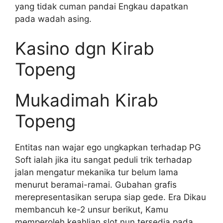
yang tidak cuman pandai Engkau dapatkan
pada wadah asing.
Kasino dgn Kirab
Topeng
Mukadimah Kirab
Topeng
Entitas nan wajar ego ungkapkan terhadap PG
Soft ialah jika itu sangat peduli trik terhadap
jalan mengatur mekanika tur belum lama
menurut beramai-ramai. Gubahan grafis
merepresentasikan serupa siap gede. Era Dikau
membancuh ke-2 unsur berikut, Kamu
memperoleh keahlian slot nun tersedia pada