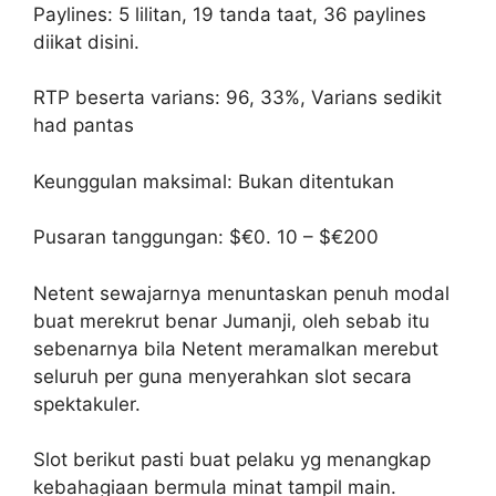
Paylines: 5 lilitan, 19 tanda taat, 36 paylines
diikat disini.
RTP beserta varians: 96, 33%, Varians sedikit
had pantas
Keunggulan maksimal: Bukan ditentukan
Pusaran tanggungan: $€0. 10 – $€200
Netent sewajarnya menuntaskan penuh modal
buat merekrut benar Jumanji, oleh sebab itu
sebenarnya bila Netent meramalkan merebut
seluruh per guna menyerahkan slot secara
spektakuler.
Slot berikut pasti buat pelaku yg menangkap
kebahagiaan bermula minat tampil main.