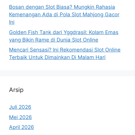
Bosan dengan Slot Biasa? Mungkin Rahasia
Kemenangan Ada di Pola Slot Mahjong Gacor
Ini
Golden Fish Tank dari Yggdrasil: Kolam Emas
yang Bikin Rame di Dunia Slot Online
Mencari Sensasi? Ini Rekomendasi Slot Online
Terbaik Untuk Dimainkan Di Malam Hari
Arsip
Juli 2026
Mei 2026
April 2026