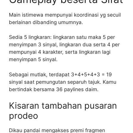
Main istimewa mempunyai koordinasi yg secuil
berlainan dibanding umumnya.
Sedia 5 lingkaran: lingkaran satu maka 5 per
menyimpan 3 sinyal, lingkaran dua serta 4 per
mempunyai 4 karakter, serta lingkaran lagi
menyimpan 5 sinyal.
Sebagai mutlak, terdapat 3+4+5+4+3 = 19
sinyal saat pemungutan separuh tajuk. Kamu
bertindak bersama 36 paylines daim.
Kisaran tambahan pusaran
prodeo
Dikau pandai mengakses premi fragmen