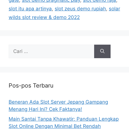
gate
,
slot demo pragmatic play
,
slot demo raja
,
slot itu apa artinya
,
slot zeus demo rupiah
,
solar
wilds slot review & demo 2022
Cari
untuk:
Pos-pos Terbaru
Beneran Ada Slot Server Jepang Gampang
Menang Hari Ini? Cek Faktanya!
Main Santai Tanpa Khawatir: Panduan Lengkap
Slot Online Dengan Minimal Bet Rendah