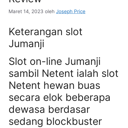
Maret 14, 2023
oleh
Joseph Price
Keterangan slot
Jumanji
Slot on-line Jumanji
sambil Netent ialah slot
Netent hewan buas
secara elok beberapa
dewasa berdasar
sedang blockbuster