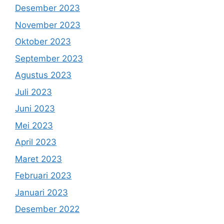
Desember 2023
November 2023
Oktober 2023
September 2023
Agustus 2023
Juli 2023
Juni 2023
Mei 2023
April 2023
Maret 2023
Februari 2023
Januari 2023
Desember 2022