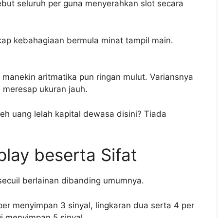
but seluruh per guna menyerahkan slot secara
gkap kebahagiaan bermula minat tampil main.
 manekin aritmatika pun ringan mulut. Variansnya
l meresap ukuran jauh.
uang lelah kapital dewasa disini? Tiada
lay beserta Sifat
secuil berlainan dibanding umumnya.
per menyimpan 3 sinyal, lingkaran dua serta 4 per
gi menyimpan 5 sinyal.