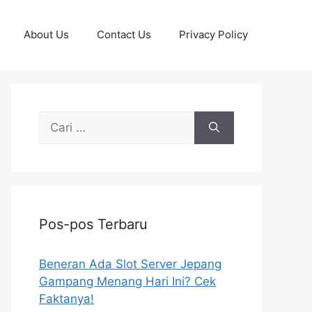
About Us
Contact Us
Privacy Policy
Cari
untuk:
Pos-pos Terbaru
Beneran Ada Slot Server Jepang
Gampang Menang Hari Ini? Cek
Faktanya!