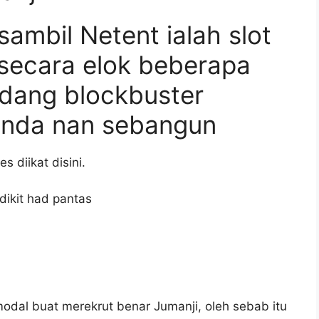
sambil Netent ialah slot
secara elok beberapa
dang blockbuster
anda nan sebangun
es diikat disini.
dikit had pantas
dal buat merekrut benar Jumanji, oleh sebab itu