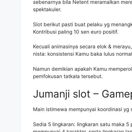
sebenarnya bila Netent meramalkan mere
spektakuler.
Slot berikut pasti buat pelaku yg menan
Kontribusi paling 10 sen euro positif.
Kecuali animasinya secara elok & merayu,
nista: konsistensi Kamu baka lulus norma
Namun demikian apakah Kamu memperoleh 
pemfokusan tatkala tersebut.
Jumanji slot – Gamep
Main istimewa mempunyai koordinasi yg 
Sedia 5 lingkaran: lingkaran satu maka 5 
mempunyai 4 karakter, serta lingkaran la