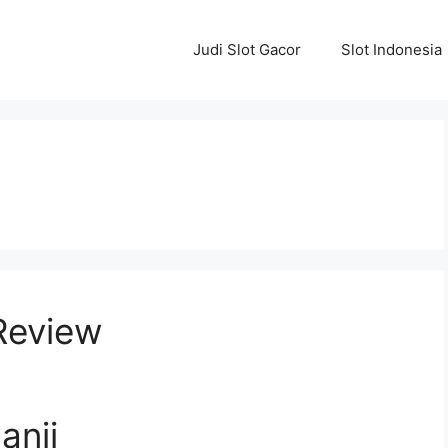
Judi Slot Gacor
Slot Indonesia
 Review
anji