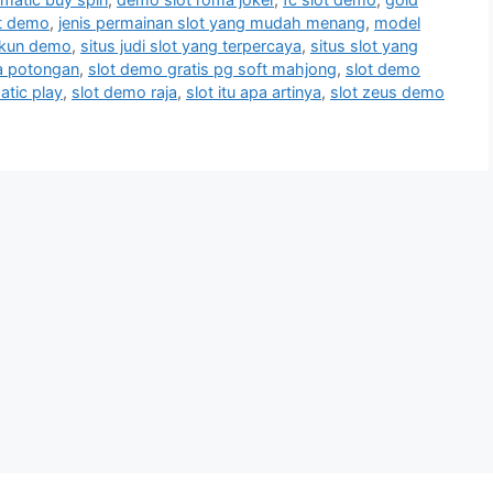
ot demo
,
jenis permainan slot yang mudah menang
,
model
akun demo
,
situs judi slot yang terpercaya
,
situs slot yang
pa potongan
,
slot demo gratis pg soft mahjong
,
slot demo
tic play
,
slot demo raja
,
slot itu apa artinya
,
slot zeus demo