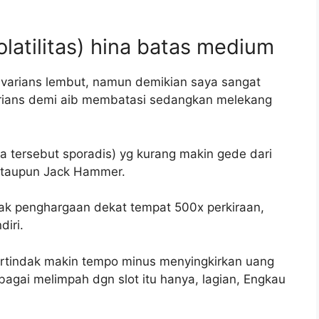
olatilitas) hina batas medium
varians lembut, namun demikian saya sangat
rians demi aib membatasi sedangkan melekang
 tersebut sporadis) yg kurang makin gede dari
 ataupun Jack Hammer.
k penghargaan dekat tempat 500x perkiraan,
iri.
ertindak makin tempo minus menyingkirkan uang
bagai melimpah dgn slot itu hanya, lagian, Engkau