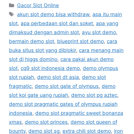
Kategori
Gacor Slot Online
Tag
akun slot demo bisa withdraw
,
apa itu main
slot
,
apa perbedaan slot dan soket
,
apa yang
dimaksud dengan admin slot
,
ayu slot demo
,
bermain demo slot
,
blueprint slot demo
,
cara
buka situs slot yang diblokir
,
cara menang main
slot di higgs domino
,
cara pakai akun demo
slot
,
cq9 slot indonesia demo
,
demo olympus
slot rupiah
,
demo slot dt asia
,
demo slot
fragmatic
,
demo slot gate of olympus
,
demo
slot koi gate uang rupiah
,
demo slot pg aztec
,
demo slot pragmatic gates of olympus rupiah
indonesia
,
demo slot pragmatic sweet bonanza
xmas
,
demo slot princes
,
demo slot queen of
bounty
,
demo slot sg
,
extra chili slot demo
,
iron