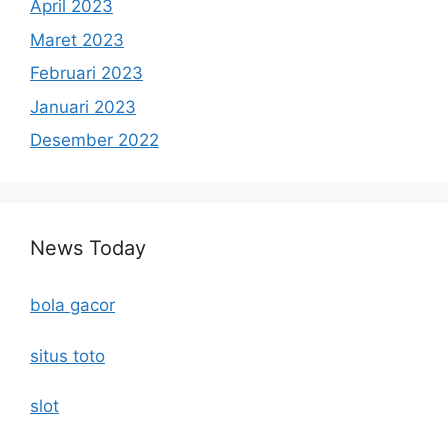
April 2023
Maret 2023
Februari 2023
Januari 2023
Desember 2022
News Today
bola gacor
situs toto
slot