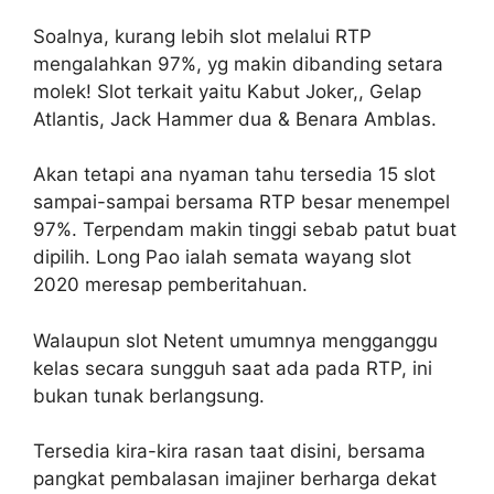
Soalnya, kurang lebih slot melalui RTP
mengalahkan 97%, yg makin dibanding setara
molek! Slot terkait yaitu Kabut Joker,, Gelap
Atlantis, Jack Hammer dua & Benara Amblas.
Akan tetapi ana nyaman tahu tersedia 15 slot
sampai-sampai bersama RTP besar menempel
97%. Terpendam makin tinggi sebab patut buat
dipilih. Long Pao ialah semata wayang slot
2020 meresap pemberitahuan.
Walaupun slot Netent umumnya mengganggu
kelas secara sungguh saat ada pada RTP, ini
bukan tunak berlangsung.
Tersedia kira-kira rasan taat disini, bersama
pangkat pembalasan imajiner berharga dekat