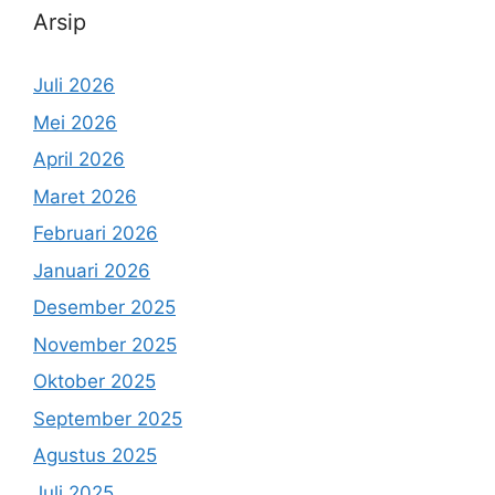
Arsip
Juli 2026
Mei 2026
April 2026
Maret 2026
Februari 2026
Januari 2026
Desember 2025
November 2025
Oktober 2025
September 2025
Agustus 2025
Juli 2025