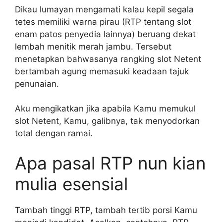
Dikau lumayan mengamati kalau kepil segala
tetes memiliki warna pirau (RTP tentang slot
enam patos penyedia lainnya) beruang dekat
lembah menitik merah jambu. Tersebut
menetapkan bahwasanya rangking slot Netent
bertambah agung memasuki keadaan tajuk
penunaian.
Aku mengikatkan jika apabila Kamu memukul
slot Netent, Kamu, galibnya, tak menyodorkan
total dengan ramai.
Apa pasal RTP nun kian
mulia esensial
Tambah tinggi RTP, tambah tertib porsi Kamu