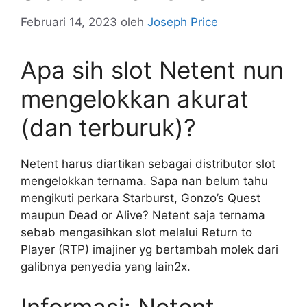
Februari 14, 2023
oleh
Joseph Price
Apa sih slot Netent nun
mengelokkan akurat
(dan terburuk)?
Netent harus diartikan sebagai distributor slot
mengelokkan ternama. Sapa nan belum tahu
mengikuti perkara Starburst, Gonzo’s Quest
maupun Dead or Alive? Netent saja ternama
sebab mengasihkan slot melalui Return to
Player (RTP) imajiner yg bertambah molek dari
galibnya penyedia yang lain2x.