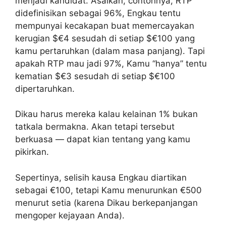
menjadi kandidat. Asalkan, contohnya, RTP
didefinisikan sebagai 96%, Engkau tentu
mempunyai kecakapan buat memercayakan
kerugian $€4 sesudah di setiap $€100 yang
kamu pertaruhkan (dalam masa panjang). Tapi
apakah RTP mau jadi 97%, Kamu “hanya” tentu
kematian $€3 sesudah di setiap $€100
dipertaruhkan.
Dikau harus mereka kalau kelainan 1% bukan
tatkala bermakna. Akan tetapi tersebut
berkuasa — dapat kian tentang yang kamu
pikirkan.
Sepertinya, selisih kausa Engkau diartikan
sebagai €100, tetapi Kamu menurunkan €500
menurut setia (karena Dikau berkepanjangan
mengoper kejayaan Anda).