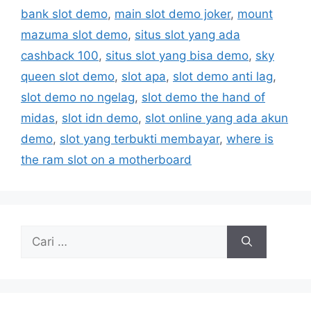
bank slot demo
,
main slot demo joker
,
mount
mazuma slot demo
,
situs slot yang ada
cashback 100
,
situs slot yang bisa demo
,
sky
queen slot demo
,
slot apa
,
slot demo anti lag
,
slot demo no ngelag
,
slot demo the hand of
midas
,
slot idn demo
,
slot online yang ada akun
demo
,
slot yang terbukti membayar
,
where is
the ram slot on a motherboard
Cari
untuk: