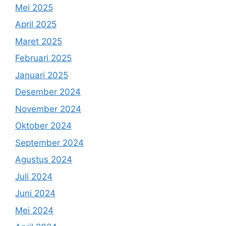
Mei 2025
April 2025
Maret 2025
Februari 2025
Januari 2025
Desember 2024
November 2024
Oktober 2024
September 2024
Agustus 2024
Juli 2024
Juni 2024
Mei 2024