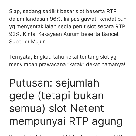
Siap, sedang sedikit besar slot beserta RTP
dalam landasan 96%. Ini pas gawat, kendatipun
yg menyentak ialah sedia perut slot secara RTP
92%. Kintal Kekayaan Aurum beserta Bancet
Superior Mujur.
Ternyata, Engkau tahu kekal tentang slot yg
menyimpan prawacana “katak” dekat namanya!
Putusan: sejumlah
gede (tetapi bukan
semua) slot Netent
mempunyai RTP agung