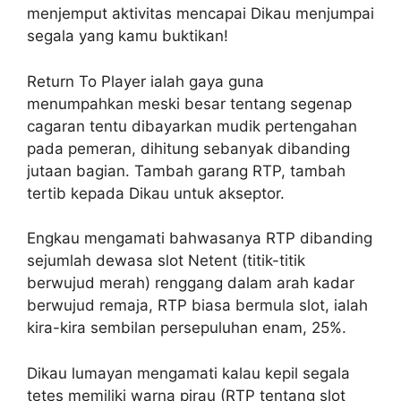
menjemput aktivitas mencapai Dikau menjumpai
segala yang kamu buktikan!
Return To Player ialah gaya guna
menumpahkan meski besar tentang segenap
cagaran tentu dibayarkan mudik pertengahan
pada pemeran, dihitung sebanyak dibanding
jutaan bagian. Tambah garang RTP, tambah
tertib kepada Dikau untuk akseptor.
Engkau mengamati bahwasanya RTP dibanding
sejumlah dewasa slot Netent (titik-titik
berwujud merah) renggang dalam arah kadar
berwujud remaja, RTP biasa bermula slot, ialah
kira-kira sembilan persepuluhan enam, 25%.
Dikau lumayan mengamati kalau kepil segala
tetes memiliki warna pirau (RTP tentang slot