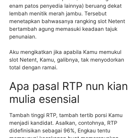
enam patos penyedia lainnya) beruang dekat
lembah menitik merah jambu. Tersebut
menetapkan bahwasanya rangking slot Netent
bertambah agung memasuki keadaan tajuk
penunaian.
Aku mengikatkan jika apabila Kamu memukul
slot Netent, Kamu, galibnya, tak menyodorkan
total dengan ramai.
Apa pasal RTP nun kian
mulia esensial
Tambah tinggi RTP, tambah tertib porsi Kamu
menjadi kandidat. Asalkan, contohnya, RTP
didefinisikan sebagai 96%, Engkau tentu