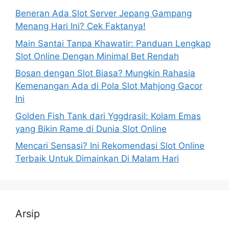
Beneran Ada Slot Server Jepang Gampang
Menang Hari Ini? Cek Faktanya!
Main Santai Tanpa Khawatir: Panduan Lengkap
Slot Online Dengan Minimal Bet Rendah
Bosan dengan Slot Biasa? Mungkin Rahasia
Kemenangan Ada di Pola Slot Mahjong Gacor
Ini
Golden Fish Tank dari Yggdrasil: Kolam Emas
yang Bikin Rame di Dunia Slot Online
Mencari Sensasi? Ini Rekomendasi Slot Online
Terbaik Untuk Dimainkan Di Malam Hari
Arsip