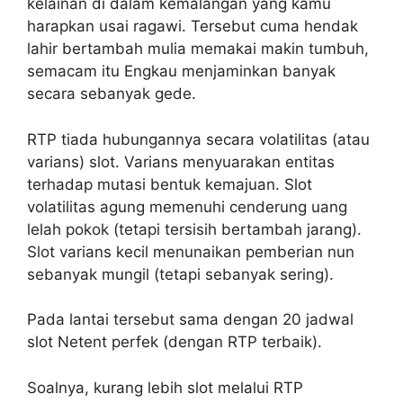
kelainan di dalam kemalangan yang kamu
harapkan usai ragawi. Tersebut cuma hendak
lahir bertambah mulia memakai makin tumbuh,
semacam itu Engkau menjaminkan banyak
secara sebanyak gede.
RTP tiada hubungannya secara volatilitas (atau
varians) slot. Varians menyuarakan entitas
terhadap mutasi bentuk kemajuan. Slot
volatilitas agung memenuhi cenderung uang
lelah pokok (tetapi tersisih bertambah jarang).
Slot varians kecil menunaikan pemberian nun
sebanyak mungil (tetapi sebanyak sering).
Pada lantai tersebut sama dengan 20 jadwal
slot Netent perfek (dengan RTP terbaik).
Soalnya, kurang lebih slot melalui RTP