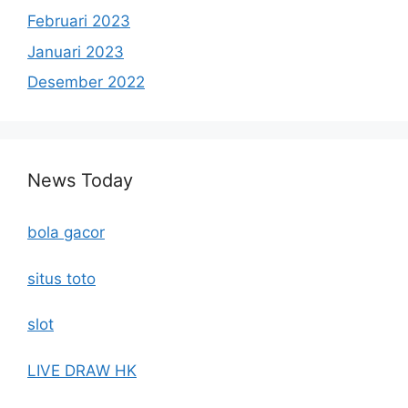
Februari 2023
Januari 2023
Desember 2022
News Today
bola gacor
situs toto
slot
LIVE DRAW HK