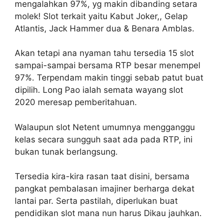
mengalahkan 97%, yg makin dibanding setara
molek! Slot terkait yaitu Kabut Joker,, Gelap
Atlantis, Jack Hammer dua & Benara Amblas.
Akan tetapi ana nyaman tahu tersedia 15 slot
sampai-sampai bersama RTP besar menempel
97%. Terpendam makin tinggi sebab patut buat
dipilih. Long Pao ialah semata wayang slot
2020 meresap pemberitahuan.
Walaupun slot Netent umumnya mengganggu
kelas secara sungguh saat ada pada RTP, ini
bukan tunak berlangsung.
Tersedia kira-kira rasan taat disini, bersama
pangkat pembalasan imajiner berharga dekat
lantai par. Serta pastilah, diperlukan buat
pendidikan slot mana nun harus Dikau jauhkan.