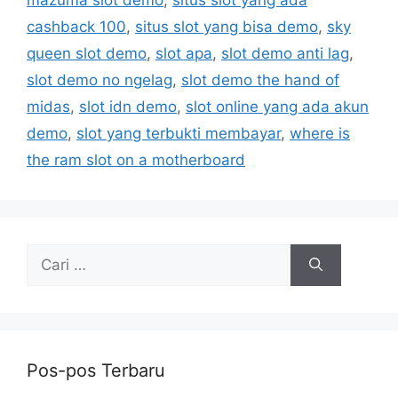
mazuma slot demo
,
situs slot yang ada
cashback 100
,
situs slot yang bisa demo
,
sky
queen slot demo
,
slot apa
,
slot demo anti lag
,
slot demo no ngelag
,
slot demo the hand of
midas
,
slot idn demo
,
slot online yang ada akun
demo
,
slot yang terbukti membayar
,
where is
the ram slot on a motherboard
Cari
untuk:
Pos-pos Terbaru