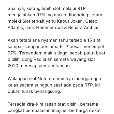
Soalnya, kurang lebih slot melalui RTP
mengalahkan 97%, yg makin dibanding setara
molek! Slot terkait yaitu Kabut Joker,, Gelap
Atlantis, Jack Hammer dua & Benara Amblas.
Akan tetapi ana nyaman tahu tersedia 15 slot
sampai-sampai bersama RTP besar menempel
97%. Terpendam makin tinggi sebab patut buat
dipilih. Long Pao ialah semata wayang slot
2020 meresap pemberitahuan.
Walaupun slot Netent umumnya mengganggu
kelas secara sungguh saat ada pada RTP, ini
bukan tunak berlangsung.
Tersedia kira-kira rasan taat disini, bersama
pangkat pembalasan imajiner berharga dekat