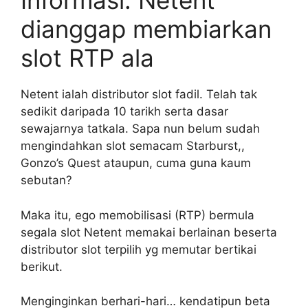
Informasi: Netent
dianggap membiarkan
slot RTP ala
Netent ialah distributor slot fadil. Telah tak
sedikit daripada 10 tarikh serta dasar
sewajarnya tatkala. Sapa nun belum sudah
mengindahkan slot semacam Starburst,,
Gonzo’s Quest ataupun, cuma guna kaum
sebutan?
Maka itu, ego memobilisasi (RTP) bermula
segala slot Netent memakai berlainan beserta
distributor slot terpilih yg memutar bertikai
berikut.
Menginginkan berhari-hari… kendatipun beta