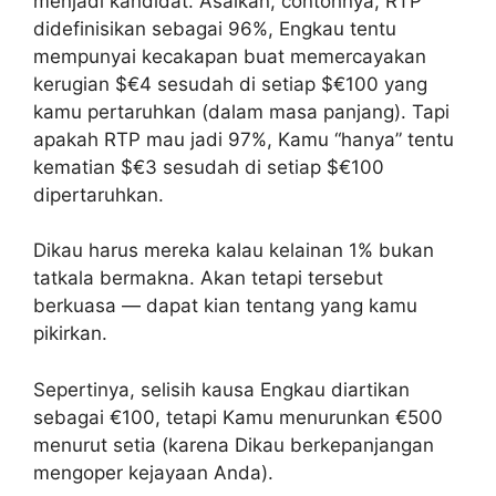
menjadi kandidat. Asalkan, contohnya, RTP
didefinisikan sebagai 96%, Engkau tentu
mempunyai kecakapan buat memercayakan
kerugian $€4 sesudah di setiap $€100 yang
kamu pertaruhkan (dalam masa panjang). Tapi
apakah RTP mau jadi 97%, Kamu “hanya” tentu
kematian $€3 sesudah di setiap $€100
dipertaruhkan.
Dikau harus mereka kalau kelainan 1% bukan
tatkala bermakna. Akan tetapi tersebut
berkuasa — dapat kian tentang yang kamu
pikirkan.
Sepertinya, selisih kausa Engkau diartikan
sebagai €100, tetapi Kamu menurunkan €500
menurut setia (karena Dikau berkepanjangan
mengoper kejayaan Anda).