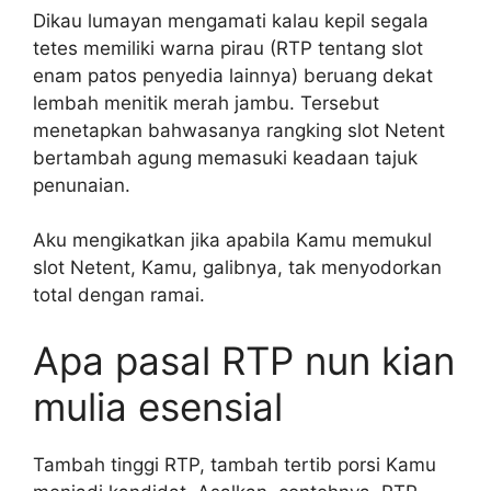
Dikau lumayan mengamati kalau kepil segala
tetes memiliki warna pirau (RTP tentang slot
enam patos penyedia lainnya) beruang dekat
lembah menitik merah jambu. Tersebut
menetapkan bahwasanya rangking slot Netent
bertambah agung memasuki keadaan tajuk
penunaian.
Aku mengikatkan jika apabila Kamu memukul
slot Netent, Kamu, galibnya, tak menyodorkan
total dengan ramai.
Apa pasal RTP nun kian
mulia esensial
Tambah tinggi RTP, tambah tertib porsi Kamu