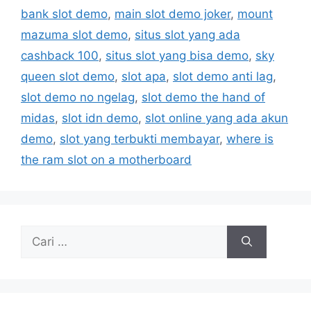
bank slot demo
,
main slot demo joker
,
mount
mazuma slot demo
,
situs slot yang ada
cashback 100
,
situs slot yang bisa demo
,
sky
queen slot demo
,
slot apa
,
slot demo anti lag
,
slot demo no ngelag
,
slot demo the hand of
midas
,
slot idn demo
,
slot online yang ada akun
demo
,
slot yang terbukti membayar
,
where is
the ram slot on a motherboard
Cari
untuk: