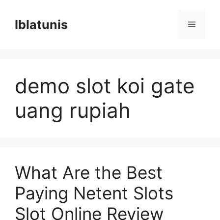
Langsung
ke
Iblatunis
Menu
isi
demo slot koi gate
uang rupiah
What Are the Best
Paying Netent Slots
Slot Online Review