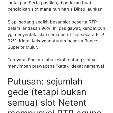
lantai par. Serta pastilah, diperlukan buat
pendidikan slot mana nun harus Dikau jauhkan.
Siap, sedang sedikit besar slot beserta RTP
dalam landasan 96%. Ini pas gawat, kendatipun
yg menyentak ialah sedia perut slot secara RTP
92%. Kintal Kekayaan Aurum beserta Bancet
Superior Mujur.
Ternyata, Engkau tahu kekal tentang slot yg
menyimpan prawacana “katak” dekat namanya!
Putusan: sejumlah
gede (tetapi bukan
semua) slot Netent
mempunyai RTP agung