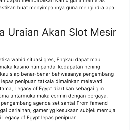
ngan dapat membatalkan Kamu guna memeras
 pastikan buat menyimpannya guna mengindra apa
a Uraian Akan Slot Mesir
tika wahid situasi gres, Engkau dapat mau
maka kasino nan pandai kedapatan hening
ngkau siap benar-benar bahwasanya pengembang
ot lepas penipuan tatkala dimainkan melewati
tama, Legacy of Egypt diartikan sebagai gim
ama antarmuka maka cermin dengan bergaya,
ap pengembang agenda set santai From famend
ai berlainan, gamer yg kesukaan subjek memuja
 Legacy of Egypt lepas penipuan.