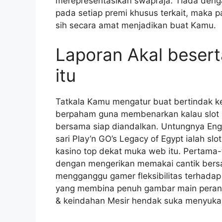
merepresentasikan swapraja. Tiada de
pada setiap premi khusus terkait, maka
sih secara amat menjadikan buat Kamu.
Laporan Akal besert
itu
Tatkala Kamu mengatur buat bertindak ke
berpaham guna membenarkan kalau slot 
bersama siap diandalkan. Untungnya E
sari Play’n GO’s Legacy of Egypt ialah sl
kasino top dekat muka web itu. Pertama-
dengan mengerikan memakai cantik bers
mengganggu gamer fleksibilitas terhad
yang membina penuh gambar main perang
& keindahan Mesir hendak suka menyukai