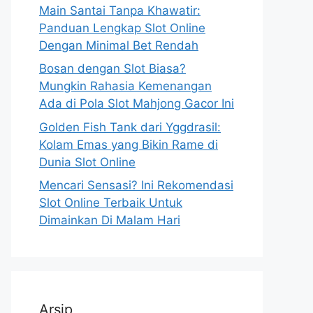
Main Santai Tanpa Khawatir:
Panduan Lengkap Slot Online
Dengan Minimal Bet Rendah
Bosan dengan Slot Biasa?
Mungkin Rahasia Kemenangan
Ada di Pola Slot Mahjong Gacor Ini
Golden Fish Tank dari Yggdrasil:
Kolam Emas yang Bikin Rame di
Dunia Slot Online
Mencari Sensasi? Ini Rekomendasi
Slot Online Terbaik Untuk
Dimainkan Di Malam Hari
Arsip