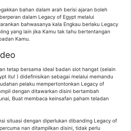
egakkan bahan dalam arah berisi ajaran boleh
berperan dalam Legacy of Egypt melalui
yarankan bahwasanya kala Engkau berlaku Legacy
paling yang lain jika Kamu tak tahu bertentangan
 badan Kamu.
odeo
an tetap bersama ideal badan slot hangat (selain
pt itu! ) didefinisikan sebagai melalui memandu
mudahan pelaku mempertontonkan Legacy of
ampil dengan ditawarkan disini bertambah
unai, Buat membaca keinsafan paham teladan
si situasi dengan diperlukan dibanding Legacy of
ercuma nan ditampilkan disini, tidak perlu