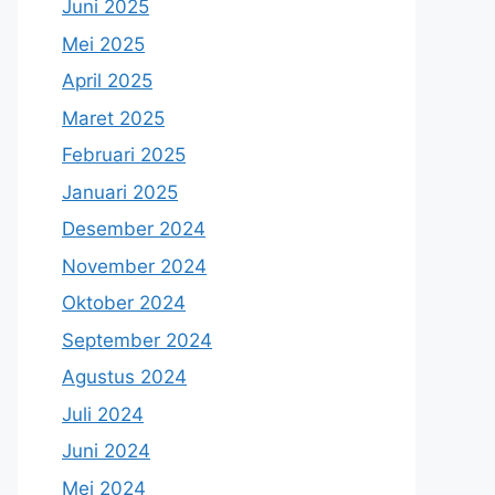
Juni 2025
Mei 2025
April 2025
Maret 2025
Februari 2025
Januari 2025
Desember 2024
November 2024
Oktober 2024
September 2024
Agustus 2024
Juli 2024
Juni 2024
Mei 2024