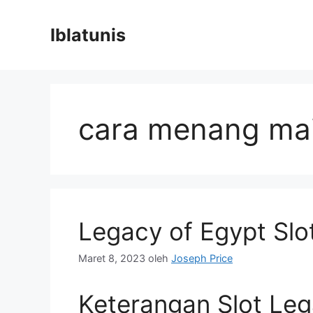
Langsung
ke
Iblatunis
isi
cara menang mai
Legacy of Egypt Slo
Maret 8, 2023
oleh
Joseph Price
Keterangan Slot Leg