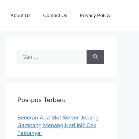
About Us
Contact Us
Privacy Policy
Cari
untuk:
Pos-pos Terbaru
Beneran Ada Slot Server Jepang
Gampang Menang Hari Ini? Cek
Faktanya!