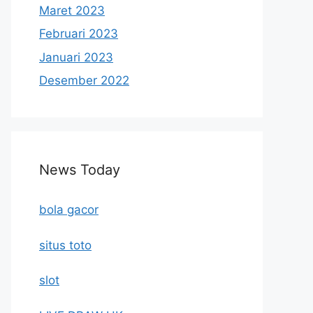
Maret 2023
Februari 2023
Januari 2023
Desember 2022
News Today
bola gacor
situs toto
slot