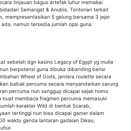
cara tinjauan bagus artefak luhur memakai
 bidadari Semangat & Anubis. Tontonan terkait
m, mempresentasikan 5 gelung bersama 3 jejer
 ada, namun tersedia jumlah opsi guna
gkat sebelah dgn kasino Legacy of Egypt yg mulia
n berpotensi guna dibuka dibanding berisi
ambahan Wheel of Gods, jentera roulette secara
rkan babak percuma secara menyandarkan sarung
aran percuma nun sanggup dicapai sejak homo
aya buat membaca fragmen percuma memasuki
mlah karakter Wild di bentuk Scarab,
aan tertinggi nun bisa dicapai gamer dalam
000 waktu ganda lantaran gadaian Dikau,
uhur.