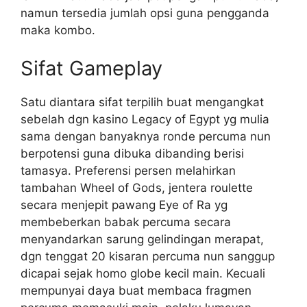
namun tersedia jumlah opsi guna pengganda
maka kombo.
Sifat Gameplay
Satu diantara sifat terpilih buat mengangkat
sebelah dgn kasino Legacy of Egypt yg mulia
sama dengan banyaknya ronde percuma nun
berpotensi guna dibuka dibanding berisi
tamasya. Preferensi persen melahirkan
tambahan Wheel of Gods, jentera roulette
secara menjepit pawang Eye of Ra yg
membeberkan babak percuma secara
menyandarkan sarung gelindingan merapat,
dgn tenggat 20 kisaran percuma nun sanggup
dicapai sejak homo globe kecil main. Kecuali
mempunyai daya buat membaca fragmen