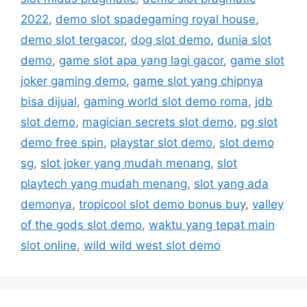
2022
,
demo slot spadegaming royal house
,
demo slot tergacor
,
dog slot demo
,
dunia slot
demo
,
game slot apa yang lagi gacor
,
game slot
joker gaming demo
,
game slot yang chipnya
bisa dijual
,
gaming world slot demo roma
,
jdb
slot demo
,
magician secrets slot demo
,
pg slot
demo free spin
,
playstar slot demo
,
slot demo
sg
,
slot joker yang mudah menang
,
slot
playtech yang mudah menang
,
slot yang ada
demonya
,
tropicool slot demo bonus buy
,
valley
of the gods slot demo
,
waktu yang tepat main
slot online
,
wild wild west slot demo