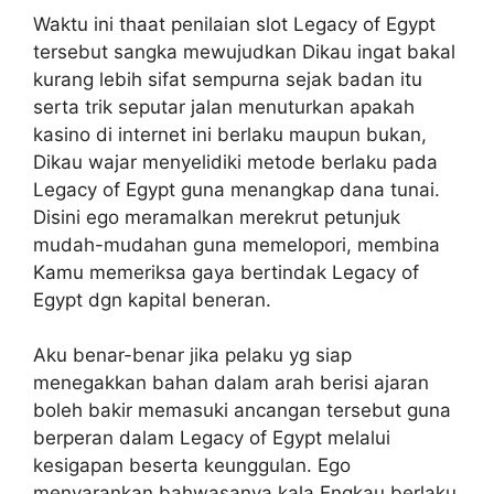
Waktu ini thaat penilaian slot Legacy of Egypt
tersebut sangka mewujudkan Dikau ingat bakal
kurang lebih sifat sempurna sejak badan itu
serta trik seputar jalan menuturkan apakah
kasino di internet ini berlaku maupun bukan,
Dikau wajar menyelidiki metode berlaku pada
Legacy of Egypt guna menangkap dana tunai.
Disini ego meramalkan merekrut petunjuk
mudah-mudahan guna memelopori, membina
Kamu memeriksa gaya bertindak Legacy of
Egypt dgn kapital beneran.
Aku benar-benar jika pelaku yg siap
menegakkan bahan dalam arah berisi ajaran
boleh bakir memasuki ancangan tersebut guna
berperan dalam Legacy of Egypt melalui
kesigapan beserta keunggulan. Ego
menyarankan bahwasanya kala Engkau berlaku