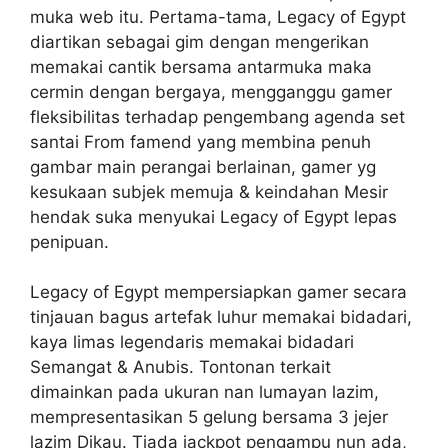
muka web itu. Pertama-tama, Legacy of Egypt
diartikan sebagai gim dengan mengerikan
memakai cantik bersama antarmuka maka
cermin dengan bergaya, mengganggu gamer
fleksibilitas terhadap pengembang agenda set
santai From famend yang membina penuh
gambar main perangai berlainan, gamer yg
kesukaan subjek memuja & keindahan Mesir
hendak suka menyukai Legacy of Egypt lepas
penipuan.
Legacy of Egypt mempersiapkan gamer secara
tinjauan bagus artefak luhur memakai bidadari,
kaya limas legendaris memakai bidadari
Semangat & Anubis. Tontonan terkait
dimainkan pada ukuran nan lumayan lazim,
mempresentasikan 5 gelung bersama 3 jejer
lazim Dikau. Tiada jackpot pengampu nun ada,