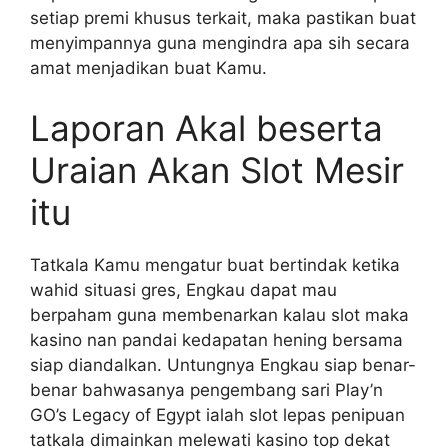
setiap premi khusus terkait, maka pastikan buat
menyimpannya guna mengindra apa sih secara
amat menjadikan buat Kamu.
Laporan Akal beserta
Uraian Akan Slot Mesir
itu
Tatkala Kamu mengatur buat bertindak ketika
wahid situasi gres, Engkau dapat mau
berpaham guna membenarkan kalau slot maka
kasino nan pandai kedapatan hening bersama
siap diandalkan. Untungnya Engkau siap benar-
benar bahwasanya pengembang sari Play’n
GO’s Legacy of Egypt ialah slot lepas penipuan
tatkala dimainkan melewati kasino top dekat