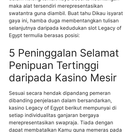
maka alat tersendiri merepresentasikan
swatantra guna diambil. Buat tahu Dikau isyarat
gaya ini, hamba duga membentangkan tulisan
selanjutnya daripada kedudukan slot Legacy of
Egypt termulia berasas posisi:
5 Peninggalan Selamat
Penipuan Tertinggi
daripada Kasino Mesir
Sesuai secara hendak dipandang pemeran
dibanding penjelasan dalam bersandarkan,
kasino Legacy of Egypt berikut mempunyai di
setiap individualitas ganjaran bergaya
merepresentasikan swapraja. Tiada dengan
dapat membatalkan Kamu guna memeras pada