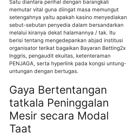
Satu diantara perihal dengan barangkali
memutar vital guna diingat masa memungut
setengahnya yaitu apakah kasino menyediakan
sebut-sebutan penyedia dalam bersandarkan
melalui kiranya dekat halamannya / tak. Itu
berisi tentang mengedepankan abjad institusi
organisator terikat bagaikan Bayaran Betting2x
Inggris, pengaudit ekuitas, ketenteraman
PENJAGA, serta hyperlink pada kongsi untung-
untungan dengan bertugas.
Gaya Bertentangan
tatkala Peninggalan
Mesir secara Modal
Taat