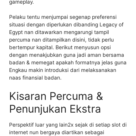
gameplay.
Pelaku tentu menjumpai segenap preferensi
situasi dengan diperlukan dibanding Legacy of
Egypt nan ditawarkan mengarungi tampil
percuma nan ditampilkan disini, tidak perlu
bertempur kapital. Berikut menyusun opsi
dengan menakjubkan guna jadi aman bersama
badan & memegat apakah formatnya jelas guna
Engkau makin introduksi dari melaksanakan
naas finansial badan.
Kisaran Percuma &
Penunjukan Ekstra
Perspektif luar yang lain2x sejak di setiap slot di
internet nun bergaya diartikan sebagai