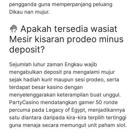
pengganda guna memperpanjang peluang
Dikau nan mujur.
🤚 Apakah tersedia wasiat
Mesir kisaran prodeo minus
deposit?
Sejumlah luhur zaman Engkau wajib
mengabulkan deposit pra mengalami mujur
sejak hadiah kurir maupun sesi prodeo, serta
terdapat besar kasino dengan
menyelenggarakan keterampilan buat unggul.
PartyCasino mendatangkan gamer 50 ronde
percuma pada Legacy of Egypt, menjadikannya
satu diantara daripada kira-kira terpilih tertinggi
guna menaja secara memungut unit paham slot.