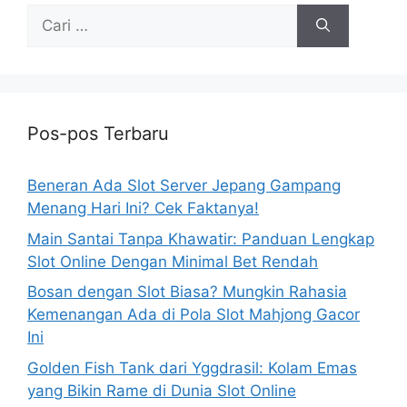
Cari
untuk:
Pos-pos Terbaru
Beneran Ada Slot Server Jepang Gampang
Menang Hari Ini? Cek Faktanya!
Main Santai Tanpa Khawatir: Panduan Lengkap
Slot Online Dengan Minimal Bet Rendah
Bosan dengan Slot Biasa? Mungkin Rahasia
Kemenangan Ada di Pola Slot Mahjong Gacor
Ini
Golden Fish Tank dari Yggdrasil: Kolam Emas
yang Bikin Rame di Dunia Slot Online