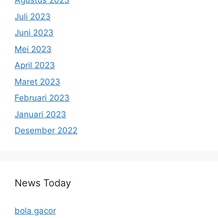
Agustus 2023
Juli 2023
Juni 2023
Mei 2023
April 2023
Maret 2023
Februari 2023
Januari 2023
Desember 2022
News Today
bola gacor