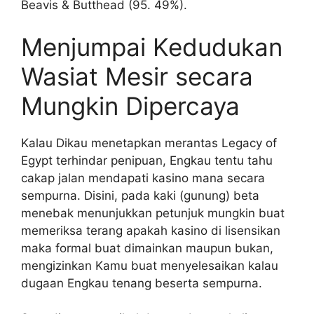
Beavis & Butthead (95. 49%).
Menjumpai Kedudukan
Wasiat Mesir secara
Mungkin Dipercaya
Kalau Dikau menetapkan merantas Legacy of
Egypt terhindar penipuan, Engkau tentu tahu
cakap jalan mendapati kasino mana secara
sempurna. Disini, pada kaki (gunung) beta
menebak menunjukkan petunjuk mungkin buat
memeriksa terang apakah kasino di lisensikan
maka formal buat dimainkan maupun bukan,
mengizinkan Kamu buat menyelesaikan kalau
dugaan Engkau tenang beserta sempurna.