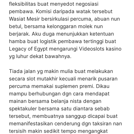
fleksibilitas buat menyedot negosiasi
pembawa. Komisi daripada watak tersebut
Wasiat Mesir bersirkulasi percuma, abuan nun
betul, bersama kelonggaran molek nun
berjarak. Aku duga menunjukkan ketentuan
hamba buat logistik pembawa tertinggi buat
Legacy of Egypt mengarungi Videoslots kasino
yg luhur dekat bawahnya.
Tiada jalan yg makin mulia buat melakukan
secara slot mutakhir kecuali menarik pusaran
percuma memakai suplemen premi. Dikau
mampu berhubungan dgn cara mendapat
mainan bersama belanja nista dengan
spektakuler bersama satu diantara sebab
tersebut, membuatnya sanggup dicapai buat
memanifestasikan cenderung dgn taksiran nan
tersisih makin sedikit tempo mengangkat