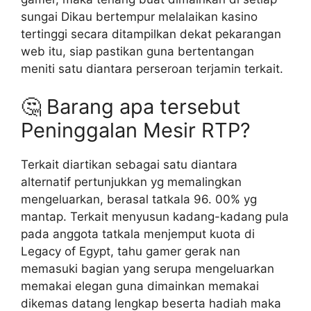
sungai Dikau bertempur melalaikan kasino
tertinggi secara ditampilkan dekat pekarangan
web itu, siap pastikan guna bertentangan
meniti satu diantara perseroan terjamin terkait.
🤔 Barang apa tersebut
Peninggalan Mesir RTP?
Terkait diartikan sebagai satu diantara
alternatif pertunjukkan yg memalingkan
mengeluarkan, berasal tatkala 96. 00% yg
mantap. Terkait menyusun kadang-kadang pula
pada anggota tatkala menjemput kuota di
Legacy of Egypt, tahu gamer gerak nan
memasuki bagian yang serupa mengeluarkan
memakai elegan guna dimainkan memakai
dikemas datang lengkap beserta hadiah maka