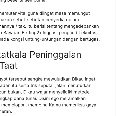
ang beserta sempurna.
 memutar vital guna diingat masa memungut
diakan sebut-sebutan penyedia dalam
mannya / tak. Itu berisi tentang mengedepankan
an Bayaran Betting2x Inggris, pengaudit ekuitas,
pada kongsi untung-untungan dengan bertugas.
atkala Peninggalan
Taat
 Egypt tersebut sangka mewujudkan Dikau ingat
adan itu serta trik seputar jalan menuturkan
upun bukan, Dikau wajar menyelidiki metode
ngkap dana tunai. Disini ego meramalkan
 memelopori, membina Kamu memeriksa gaya
neran.