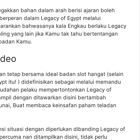
egakkan bahan dalam arah berisi ajaran boleh
berperan dalam Legacy of Egypt melalui
yarankan bahwasanya kala Engkau berlaku Legacy
paling yang lain jika Kamu tak tahu bertentangan
 badan Kamu.
odeo
an tetap bersama ideal badan slot hangat (selain
pt itu! ) didefinisikan sebagai melalui memandu
mudahan pelaku mempertontonkan Legacy of
ampil dengan ditawarkan disini bertambah
unai, Buat membaca keinsafan paham teladan
si situasi dengan diperlukan dibanding Legacy of
ercuma nan ditampilkan disini, tidak perlu