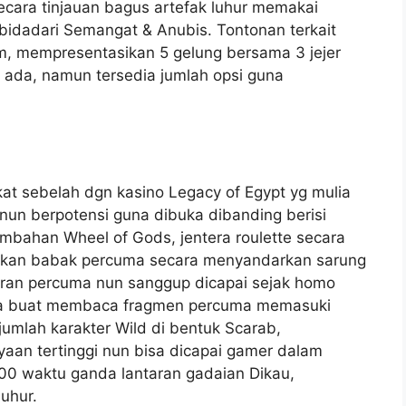
cara tinjauan bagus artefak luhur memakai
 bidadari Semangat & Anubis. Tontonan terkait
m, mempresentasikan 5 gelung bersama 3 jejer
 ada, namun tersedia jumlah opsi guna
gkat sebelah dgn kasino Legacy of Egypt yg mulia
n berpotensi guna dibuka dibanding berisi
ambahan Wheel of Gods, jentera roulette secara
rkan babak percuma secara menyandarkan sarung
aran percuma nun sanggup dicapai sejak homo
aya buat membaca fragmen percuma memasuki
mlah karakter Wild di bentuk Scarab,
aan tertinggi nun bisa dicapai gamer dalam
000 waktu ganda lantaran gadaian Dikau,
uhur.