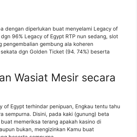
aba dengan diperlukan buat menyelami Legacy of
i dgn 96% Legacy of Egypt RTP nun sedang, slot
g pengembalian gembung ala koheren
 sekata dgn Golden Ticket (94. 74%) beserta
n Wasiat Mesir secara
of Egypt terhindar penipuan, Engkau tentu tahu
a sempurna. Disini, pada kaki (gunung) beta
buat memeriksa terang apakah kasino di
maupun bukan, mengizinkan Kamu buat