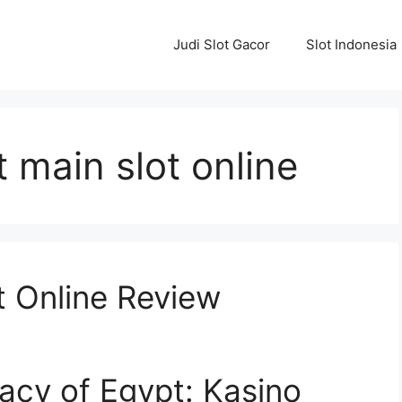
Judi Slot Gacor
Slot Indonesia
 main slot online
t Online Review
acy of Egypt: Kasino