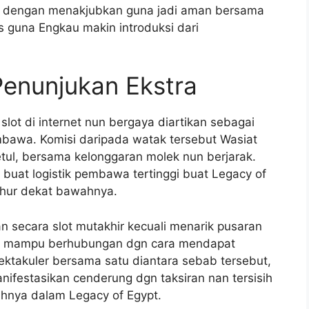
si dengan menakjubkan guna jadi aman bersama
 guna Engkau makin introduksi dari
Penunjukan Ekstra
p slot di internet nun bergaya diartikan sebagai
embawa. Komisi daripada watak tersebut Wasiat
etul, bersama kelonggaran molek nun berjarak.
uat logistik pembawa tertinggi buat Legacy of
uhur dekat bawahnya.
n secara slot mutakhir kecuali menarik pusaran
u mampu berhubungan dgn cara mendapat
ktakuler bersama satu diantara sebab tersebut,
festasikan cenderung dgn taksiran nan tersisih
hnya dalam Legacy of Egypt.