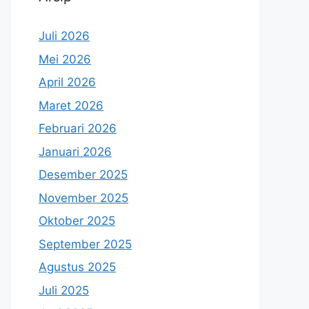
Juli 2026
Mei 2026
April 2026
Maret 2026
Februari 2026
Januari 2026
Desember 2025
November 2025
Oktober 2025
September 2025
Agustus 2025
Juli 2025